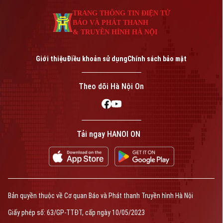
An ninh trật tự
Khoảnh khắc Hà Nội
Quân sự
TRANG THÔNG TIN ĐIỆN TỬ
Tin tức
Nhà đất
BÁO VÀ PHÁT THANH
Công nghệ
Ẩm thực
& TRUYỀN HÌNH HÀ NỘI
Hồ sơ
Cafe sáng
Tin tức
Tàu và Xe
Người Việt 4 phương
Giới thiệu
Điều khoản sử dụng
Chính sách bảo mật
Tài chính Ngân hàng
Đầu tư
Ô tô
Giáo dục
Theo dõi Hà Nội On
Doanh nghiệp
Căn hộ
Tàu
Tin tức
Văn hóa
Đất đai
Xe máy
Tuyển sinh
Tin tức
Tải ngay HANOI ON
Sức khỏe
Kinh nghiệm
Thị trường
Hướng nghiệp
Làng nghề
Y tế
Thể thao
Đánh giá
Di tích
Dinh dưỡng
Bóng đá
Giải trí
Bản quyền thuộc về Cơ quan Báo và Phát thanh Truyền hình Hà Nội
Tư vấn sức khỏe
Quần vợt
Giấy phép số: 63/GP-TTĐT, cấp ngày 10/05/2023
Tin tức
Đã phát sóng