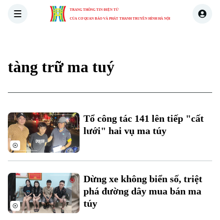
TRANG THÔNG TIN ĐIỆN TỬ
CỦA CƠ QUAN BÁO VÀ PHÁT THANH TRUYỀN HÌNH HÀ NỘI
THỜI SỰ
HÀ NỘI
THẾ GIỚI
KINH TẾ
NHÀ ĐẤT
tàng trữ ma tuý
Tổ công tác 141 lên tiếp "cất
lưới" hai vụ ma túy
Dừng xe không biển số, triệt
phá đường dây mua bán ma
túy