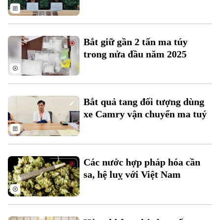
Thời sự
Bắt giữ gần 2 tấn ma túy
Hà Nội
Hà Nội
trong nửa đầu năm 2025
Chính trị
Nhịp sống Hà Nội
Thế giới
Xã hội
Người Hà Nội
Tin tức
Bắt quả tang đối tượng dùng
Kinh tế
An ninh trật tự
xe Camry vận chuyển ma tuý
Khoảnh khắc Hà Nội
Quân sự
Tin tức
Nhà đất
Công nghệ
Ẩm thực
Hồ sơ
Cafe sáng
Tin tức
Tàu và Xe
Các nước hợp pháp hóa cần
Người Việt 4 phương
Tài chính Ngân hàng
sa, hệ luỵ với Việt Nam
Đầu tư
Ô tô
Giáo dục
Doanh nghiệp
Căn hộ
Tàu
Tin tức
Văn hóa