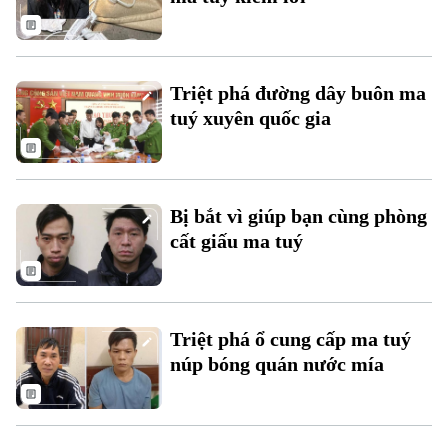
Triệt phá đường dây buôn ma
tuý xuyên quốc gia
Liên hệ đường dây nóng (bấm để gọi)
Tòa soạn
Tòa soạn
Bị bắt vì giúp bạn cùng phòng
0865.116.699 (hotline)
0865.116.699
cất giấu ma tuý
Triệt phá ổ cung cấp ma tuý
núp bóng quán nước mía