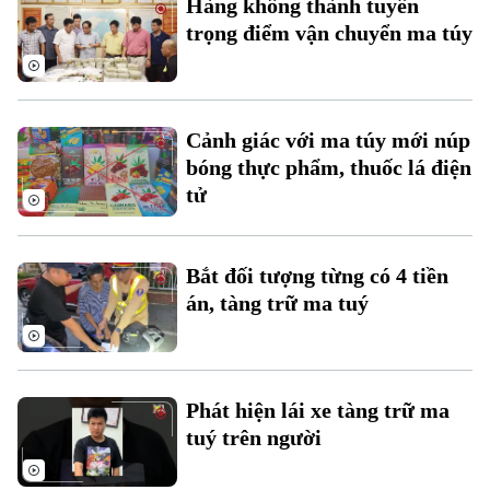
Hàng không thành tuyến
Đất đai
Xe máy
trọng điểm vận chuyển ma túy
Tuyển sinh
Tin tức
Sức khỏe
Kinh nghiệm
Thị trường
Hướng nghiệp
Làng nghề
Y tế
Thể thao
Đánh giá
Cảnh giác với ma túy mới núp
Di tích
Dinh dưỡng
bóng thực phẩm, thuốc lá điện
Bóng đá
Giải trí
tử
Tư vấn sức khỏe
Quần vợt
Tin tức
Đã phát sóng
Golf
Bắt đối tượng từng có 4 tiền
Sao
án, tàng trữ ma tuý
Điện ảnh
Thời trang
Phát hiện lái xe tàng trữ ma
Âm nhạc
tuý trên người