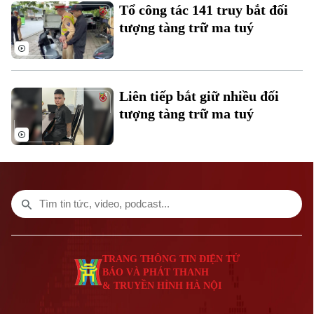
Tổ công tác 141 truy bắt đối
tượng tàng trữ ma tuý
Liên tiếp bắt giữ nhiều đối
tượng tàng trữ ma tuý
Bản quyền thuộc về Cơ quan Báo và Phát thanh Truyền hình Hà Nội Giấy
phép số: Số 63/GP-TTDT, cấp ngày 10/05/2023
TRANG THÔNG TIN ĐIỆN TỬ
CỦA CƠ QUAN BÁO VÀ PHÁT THANH TRUYỀN HÌNH HÀ NỘI
Số 3-5 Huỳnh Thúc Kháng-Phường Láng-Hà Nội
Giám đốc: VŨ MINH TUẤN
Phó Giám đốc: Nguyễn Kim Khiêm, Nguyễn Minh Đức, Nguyễn Thành Lợi
TRANG THÔNG TIN ĐIỆN TỬ
BÁO VÀ PHÁT THANH
& TRUYỀN HÌNH HÀ NỘI