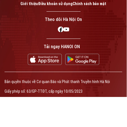
Giới thiệu
Điều khoản sử dụng
Chính sách bảo mật
Theo dõi Hà Nội On
Tải ngay HANOI ON
Bản quyền thuộc về Cơ quan Báo và Phát thanh Truyền hình Hà Nội
Giấy phép số: 63/GP-TTĐT, cấp ngày 10/05/2023
TRANG THÔNG TIN ĐIỆN TỬ
CỦA CƠ QUAN BÁO VÀ PHÁT THANH TRUYỀN HÌNH HÀ NỘI