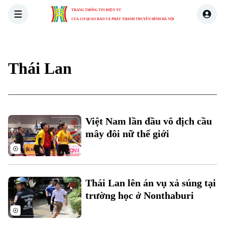
TRANG THÔNG TIN ĐIỆN TỬ
CỦA CƠ QUAN BÁO VÀ PHÁT THANH TRUYỀN HÌNH HÀ NỘI
THỜI SỰ
HÀ NỘI
THẾ GIỚI
KINH TẾ
NHÀ ĐẤT
Thái Lan
Việt Nam lần đầu vô địch cầu
mây đôi nữ thế giới
Thái Lan lên án vụ xả súng tại
trường học ở Nonthaburi