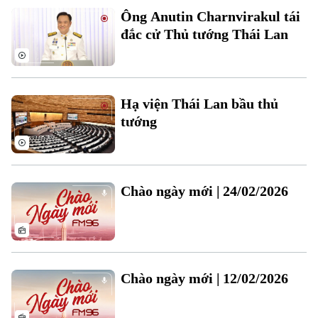
Ông Anutin Charnvirakul tái
đắc cử Thủ tướng Thái Lan
Hạ viện Thái Lan bầu thủ
tướng
Bản quyền thuộc về Cơ quan Báo và Phát thanh Truyền hình Hà Nội Giấy
phép số: Số 63/GP-TTDT, cấp ngày 10/05/2023
TRANG THÔNG TIN ĐIỆN TỬ
Chào ngày mới | 24/02/2026
CỦA CƠ QUAN BÁO VÀ PHÁT THANH TRUYỀN HÌNH HÀ NỘI
Số 3-5 Huỳnh Thúc Kháng-Phường Láng-Hà Nội
Giám đốc: VŨ MINH TUẤN
Phó Giám đốc: Nguyễn Kim Khiêm, Nguyễn Minh Đức, Nguyễn Thành Lợi
Chào ngày mới | 12/02/2026