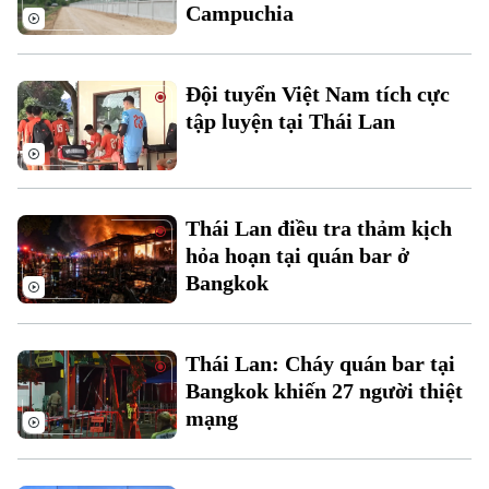
Campuchia
Thời sự
Đội tuyển Việt Nam tích cực
Hà Nội
Hà Nội
tập luyện tại Thái Lan
Chính trị
Nhịp sống Hà Nội
Thế giới
Xã hội
Người Hà Nội
Thái Lan điều tra thảm kịch
Tin tức
Kinh tế
An ninh trật tự
hỏa hoạn tại quán bar ở
Khoảnh khắc Hà Nội
Quân sự
Bangkok
Tin tức
Nhà đất
Công nghệ
Ẩm thực
Hồ sơ
Cafe sáng
Tin tức
Tàu và Xe
Thái Lan: Cháy quán bar tại
Người Việt 4 phương
Bangkok khiến 27 người thiệt
Tài chính Ngân hàng
Đầu tư
Ô tô
mạng
Giáo dục
Doanh nghiệp
Căn hộ
Tàu
Tin tức
Văn hóa