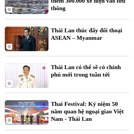
thêm 300.000 xe điện vào lưu
thông
Thái Lan thúc đẩy đối thoại
ASEAN – Myanmar
Liên hệ đường dây nóng (bấm để gọi)
Tòa soạn
Tòa soạn
Thái Lan có thể sẽ có chính
0865.116.699 (hotline)
0865.116.699
phủ mới trong tuần tới
Thai Festival: Kỷ niệm 50
năm quan hệ ngoại giao Việt
Nam - Thái Lan