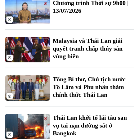
Chương trình Thời sự 9h00 |
Đất đai
Xe máy
13/07/2026
Tuyển sinh
Tin tức
Sức khỏe
Kinh nghiệm
Thị trường
Hướng nghiệp
Làng nghề
Y tế
Thể thao
Đánh giá
Malaysia và Thái Lan giải
Di tích
Dinh dưỡng
quyết tranh chấp thủy sản
Bóng đá
Giải trí
vùng biên
Tư vấn sức khỏe
Quần vợt
Tin tức
Đã phát sóng
Golf
Tổng Bí thư, Chủ tịch nước
Sao
Tô Lâm và Phu nhân thăm
chính thức Thái Lan
Điện ảnh
Thời trang
Thái Lan khởi tố lái tàu sau
Âm nhạc
vụ tai nạn đường sắt ở
Bangkok