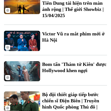
Tin tức
Tiên Dung tái hiện trên màn
Văn hóa
Đất đai
ảnh rộng | Thế giới Showbiz |
Xe máy
Tuyển sinh
15/04/2025
Tin tức
Sức khỏe
Kinh nghiệm
Thị trường
Hướng nghiệp
Làng nghề
Y tế
Thể thao
Đánh giá
Victor Vũ ra mắt phim mới ở
Di tích
Hà Nội
Dinh dưỡng
Bóng đá
Giải trí
Tư vấn sức khỏe
Quần vợt
Tin tức
Đã phát sóng
Bom tấn 'Thám tử Kiên' được
Golf
Sao
Hollywood khen ngợi
Điện ảnh
Thời trang
Bộ đội thiết giáp tiếp bước
chiến sĩ Điện Biên | Truyền
Âm nhạc
Theo dõi Hà Nội On
hình Quốc phòng Thủ đô |