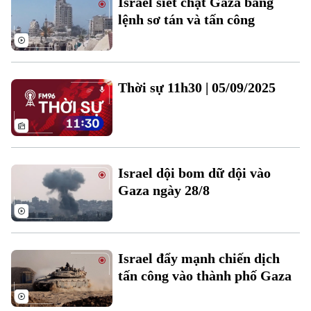
Israel siết chặt Gaza bằng
Đất đai
Xe máy
lệnh sơ tán và tấn công
Tuyển sinh
Tin tức
Sức khỏe
Kinh nghiệm
Thị trường
Hướng nghiệp
Làng nghề
Y tế
Thể thao
Đánh giá
Thời sự 11h30 | 05/09/2025
Di tích
Dinh dưỡng
Bóng đá
Giải trí
Tư vấn sức khỏe
Quần vợt
Tin tức
Đã phát sóng
Golf
Israel dội bom dữ dội vào
Sao
Gaza ngày 28/8
Điện ảnh
Thời trang
Israel đẩy mạnh chiến dịch
tấn công vào thành phố Gaza
Âm nhạc