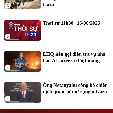
Gaza
Thời sự 11h30 | 16/08/2025
Liên hệ đường dây nóng (bấm để gọi)
Tòa soạn
Tòa soạn
LHQ kêu gọi điều tra vụ nhà
0865.116.699 (hotline)
0865.116.699
báo Al Jazeera thiệt mạng
Ông Netanyahu công bố chiến
dịch quân sự mở rộng ở Gaza