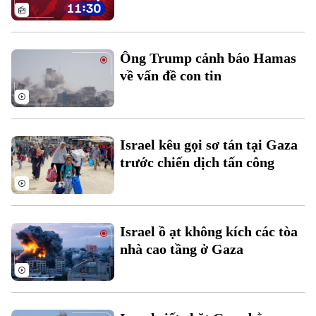
Thời sự
Ông Trump cảnh báo Hamas
Hà Nội
Hà Nội
về vấn đề con tin
Chính trị
Nhịp sống Hà Nội
Thế giới
Xã hội
Người Hà Nội
Tin tức
Israel kêu gọi sơ tán tại Gaza
Kinh tế
An ninh trật tự
trước chiến dịch tấn công
Khoảnh khắc Hà Nội
Quân sự
Tin tức
Nhà đất
Công nghệ
Ẩm thực
Hồ sơ
Cafe sáng
Tin tức
Tàu và Xe
Israel ồ ạt không kích các tòa
Người Việt 4 phương
nhà cao tầng ở Gaza
Tài chính Ngân hàng
Đầu tư
Ô tô
Giáo dục
Doanh nghiệp
Căn hộ
Tàu
Tin tức
Văn hóa