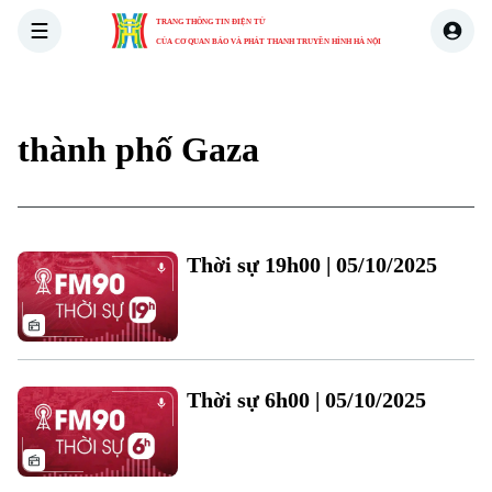
TRANG THÔNG TIN ĐIỆN TỬ
CỦA CƠ QUAN BÁO VÀ PHÁT THANH TRUYỀN HÌNH HÀ NỘI
THỜI SỰ
HÀ NỘI
THẾ GIỚI
KINH TẾ
NHÀ ĐẤT
thành phố Gaza
Thời sự 19h00 | 05/10/2025
Thời sự 6h00 | 05/10/2025