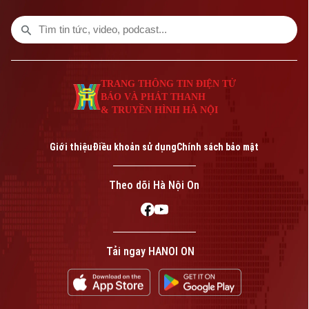
TRANG THÔNG TIN ĐIỆN TỬ
BÁO VÀ PHÁT THANH
& TRUYỀN HÌNH HÀ NỘI
Bản quyền thuộc về Cơ quan Báo và Phát thanh Truyền hình Hà Nội Giấy
phép số: Số 63/GP-TTDT, cấp ngày 10/05/2023
Giới thiệu
Điều khoản sử dụng
Chính sách bảo mật
TRANG THÔNG TIN ĐIỆN TỬ
CỦA CƠ QUAN BÁO VÀ PHÁT THANH TRUYỀN HÌNH HÀ NỘI
Theo dõi Hà Nội On
Số 3-5 Huỳnh Thúc Kháng-Phường Láng-Hà Nội
Giám đốc: VŨ MINH TUẤN
Phó Giám đốc: Nguyễn Kim Khiêm, Nguyễn Minh Đức, Nguyễn Thành Lợi
Tải ngay HANOI ON