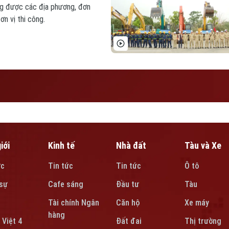
ng được các địa phương, đơn
n vị thi công.
iới
Kinh tế
Nhà đất
Tàu và Xe
ức
Tin tức
Tin tức
Ô tô
sự
Cafe sáng
Đầu tư
Tàu
Tài chính Ngân
Căn hộ
Xe máy
hàng
 Việt 4
Đất đai
Thị trường