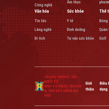
Ẩm thực
phươ
Công nghệ
Văn hóa
Sức khỏe
Thể 
Tin tức
Y tế
Bóng
Làng nghề
Dinh dưỡng
Quần 
Di tích
Tư vấn sức khỏe
Golf
TRANG THÔNG TIN
ĐIỆN TỬ
Giới
Điều 
BÁO VÀ PHÁT THANH
thiệu
dụng
& TRUYỀN HÌNH HÀ
NỘI