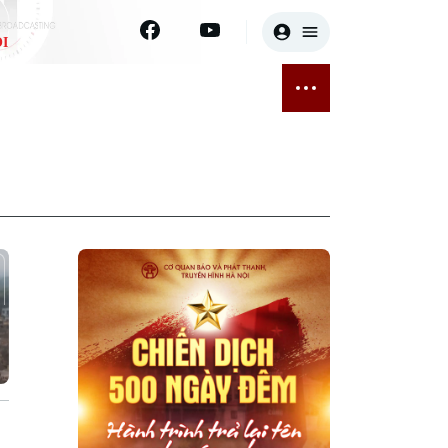
I
E
THỂ THAO
GIẢI TRÍ
ĐÃ PHÁT SÓNG
Bóng đá
Tin tức
ỡng
Quần vợt
Sao
sức khỏe
Golf
Điện ảnh
Thời trang
Âm nhạc