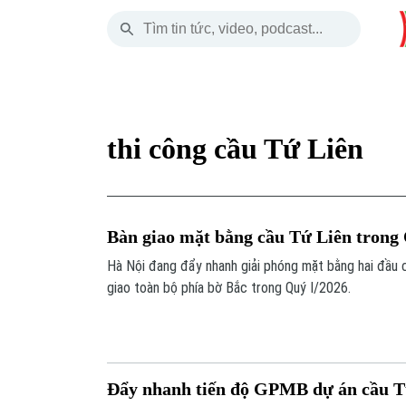
Thứ Sáu
THỜI SỰ
HÀ NỘI
THẾ GIỚI
07 Tháng 08, 2026
Hà Nội
Nhịp sống Hà Nộ
Tin tức
thi công cầu Tứ Liên
Chính trị
Người Hà Nội
Quân s
Xã hội
Khoảnh khắc Hà 
Hồ sơ
Bàn giao mặt bằng cầu Tứ Liên trong
An ninh trật tự
Ẩm thực
Người V
Hà Nội đang đẩy nhanh giải phóng mặt bằng hai đầu 
giao toàn bộ phía bờ Bắc trong Quý I/2026.
Công nghệ
Đẩy nhanh tiến độ GPMB dự án cầu T