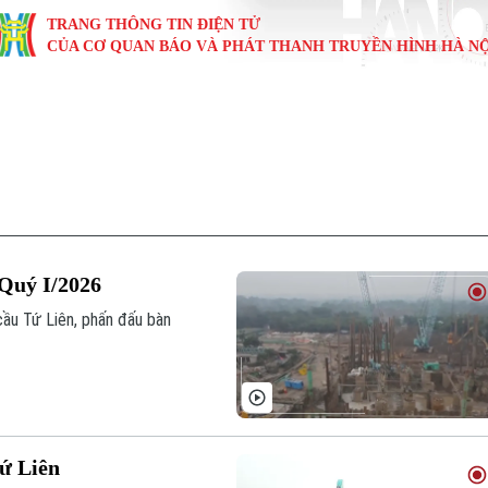
TRANG THÔNG TIN ĐIỆN TỬ
CỦA CƠ QUAN BÁO VÀ PHÁT THANH TRUYỀN HÌNH HÀ NỘ
KINH TẾ
NHÀ ĐẤT
TÀU VÀ XE
GIÁO DỤC
VĂN HÓA
SỨC KHỎ
i
Tin tức
Tin tức
Ô tô
Tin tức
Tin tức
Y tế
ự
Cafe sáng
Đầu tư
Tàu
Tuyển sinh
Làng nghề
Dinh dư
Nội
Tài chính Ngân hàng
Căn hộ
Xe máy
Hướng nghiệp
Di tích
Tư vấn 
 Quý I/2026
iệt 4 phương
Doanh nghiệp
Đất đai
Thị trường
cầu Tứ Liên, phấn đấu bàn
Kinh nghiệm
Đánh giá
ứ Liên