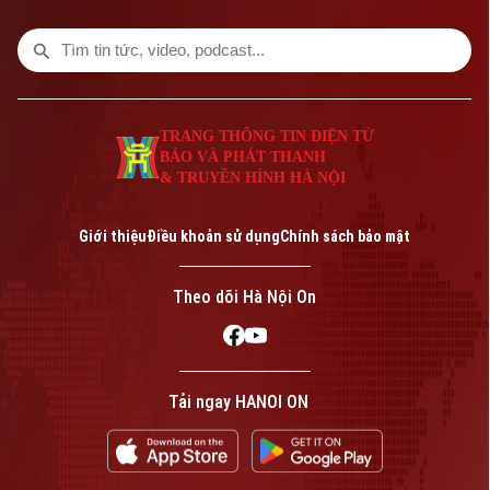
TRANG THÔNG TIN ĐIỆN TỬ
BÁO VÀ PHÁT THANH
& TRUYỀN HÌNH HÀ NỘI
Bản quyền thuộc về Cơ quan Báo và Phát thanh Truyền hình Hà Nội Giấy
phép số: Số 63/GP-TTDT, cấp ngày 10/05/2023
Giới thiệu
Điều khoản sử dụng
Chính sách bảo mật
TRANG THÔNG TIN ĐIỆN TỬ
CỦA CƠ QUAN BÁO VÀ PHÁT THANH TRUYỀN HÌNH HÀ NỘI
Theo dõi Hà Nội On
Số 3-5 Huỳnh Thúc Kháng-Phường Láng-Hà Nội
Giám đốc: VŨ MINH TUẤN
Phó Giám đốc: Nguyễn Kim Khiêm, Nguyễn Minh Đức, Nguyễn Thành Lợi
Tải ngay HANOI ON