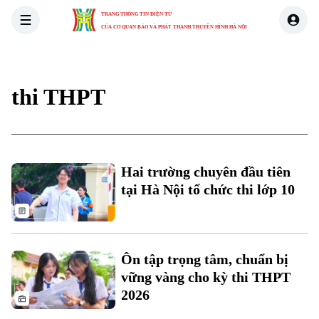
TRANG THÔNG TIN ĐIỆN TỬ
CỦA CƠ QUAN BÁO VÀ PHÁT THANH TRUYỀN HÌNH HÀ NỘI
THỜI SỰ
HÀ NỘI
THẾ GIỚI
KINH TẾ
NHÀ ĐẤT
thi THPT
Hai trường chuyên đầu tiên
tại Hà Nội tổ chức thi lớp 10
Ôn tập trọng tâm, chuẩn bị
vững vàng cho kỳ thi THPT
2026