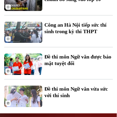
Công an Hà Nội tiếp sức thí
sinh trong kỳ thi THPT
Liên hệ đường dây nóng (bấm để gọi)
Tòa soạn
Tòa soạn
Đề thi môn Ngữ văn được bảo
0865.116.699 (hotline)
0865.116.699
mật tuyệt đối
Đề thi môn Ngữ văn vừa sức
với thí sinh