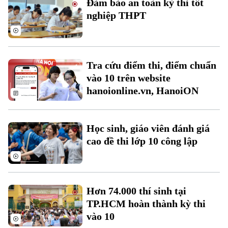
Đảm bảo an toàn kỳ thi tốt
Đất đai
Xe máy
nghiệp THPT
Tuyển sinh
Tin tức
Sức khỏe
Kinh nghiệm
Thị trường
Hướng nghiệp
Làng nghề
Y tế
Thể thao
Đánh giá
Tra cứu điểm thi, điểm chuẩn
Di tích
Dinh dưỡng
vào 10 trên website
Bóng đá
Giải trí
hanoionline.vn, HanoiON
Tư vấn sức khỏe
Quần vợt
Tin tức
Đã phát sóng
Golf
Học sinh, giáo viên đánh giá
Sao
cao đề thi lớp 10 công lập
Điện ảnh
Thời trang
Hơn 74.000 thí sinh tại
Âm nhạc
TP.HCM hoàn thành kỳ thi
vào 10