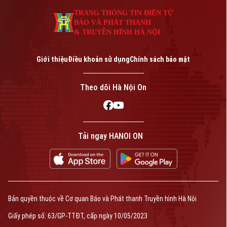
An ninh trật tự
Khoảnh khắc Hà Nội
TRANG THÔNG TIN ĐIỆN TỬ
Quân sự
Tin tức
Nhà đất
BÁO VÀ PHÁT THANH
Công nghệ
Ẩm thực
& TRUYỀN HÌNH HÀ NỘI
Hồ sơ
Cafe sáng
Tin tức
Tàu và Xe
Giới thiệu
Điều khoản sử dụng
Chính sách bảo mật
Người Việt 4 phương
Tài chính Ngân hàng
Đầu tư
Ô tô
Giáo dục
Theo dõi Hà Nội On
Doanh nghiệp
Căn hộ
Tàu
Tin tức
Văn hóa
Đất đai
Xe máy
Tuyển sinh
Tin tức
Tải ngay HANOI ON
Sức khỏe
Kinh nghiệm
Thị trường
Hướng nghiệp
Làng nghề
Y tế
Thể thao
Đánh giá
Di tích
Dinh dưỡng
Bóng đá
Giải trí
Bản quyền thuộc về Cơ quan Báo và Phát thanh Truyền hình Hà Nội
Tư vấn sức khỏe
Quần vợt
Giấy phép số: 63/GP-TTĐT, cấp ngày 10/05/2023
Tin tức
Đã phát sóng