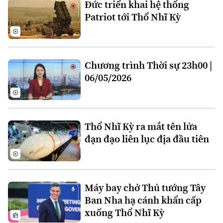
Đức triển khai hệ thống
Đất đai
Xe máy
Patriot tới Thổ Nhĩ Kỳ
Tuyển sinh
Tin tức
Sức khỏe
Kinh nghiệm
Thị trường
Hướng nghiệp
Làng nghề
Y tế
Thể thao
Đánh giá
Chương trình Thời sự 23h00 |
Di tích
Dinh dưỡng
06/05/2026
Bóng đá
Giải trí
Tư vấn sức khỏe
Quần vợt
Tin tức
Đã phát sóng
Golf
Thổ Nhĩ Kỳ ra mắt tên lửa
Sao
đạn đạo liên lục địa đầu tiên
Điện ảnh
Thời trang
Máy bay chở Thủ tướng Tây
Âm nhạc
Ban Nha hạ cánh khẩn cấp
xuống Thổ Nhĩ Kỳ