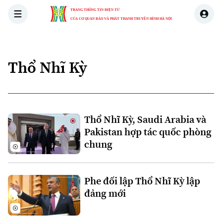
TRANG THÔNG TIN ĐIỆN TỬ
CỦA CƠ QUAN BÁO VÀ PHÁT THANH TRUYỀN HÌNH HÀ NỘI
THỜI SỰ
HÀ NỘI
THẾ GIỚI
KINH TẾ
NHÀ ĐẤT
Thổ Nhĩ Kỳ
Thổ Nhĩ Kỳ, Saudi Arabia và
Pakistan hợp tác quốc phòng
chung
Phe đối lập Thổ Nhĩ Kỳ lập
đảng mới