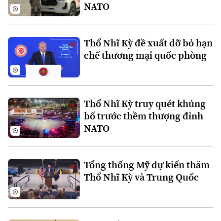
NATO
Thời sự
Thổ Nhĩ Kỳ đề xuất dỡ bỏ hạn
Hà Nội
Hà Nội
chế thương mại quốc phòng
Chính trị
Nhịp sống Hà Nội
Thế giới
Xã hội
Người Hà Nội
Tin tức
Thổ Nhĩ Kỳ truy quét khủng
Kinh tế
An ninh trật tự
bố trước thềm thượng đỉnh
Khoảnh khắc Hà Nội
Quân sự
NATO
Tin tức
Nhà đất
Công nghệ
Ẩm thực
Hồ sơ
Cafe sáng
Tin tức
Tàu và Xe
Tổng thống Mỹ dự kiến thăm
Người Việt 4 phương
Tài chính Ngân hàng
Thổ Nhĩ Kỳ và Trung Quốc
Đầu tư
Ô tô
Giáo dục
Doanh nghiệp
Căn hộ
Tàu
Tin tức
Văn hóa