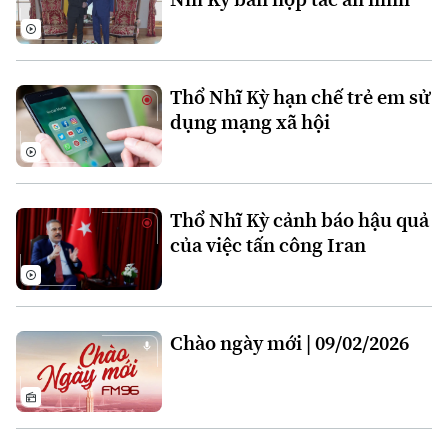
Thổ Nhĩ Kỳ hạn chế trẻ em sử
dụng mạng xã hội
Liên hệ đường dây nóng (bấm để gọi)
Tòa soạn
Tòa soạn
Thổ Nhĩ Kỳ cảnh báo hậu quả
0865.116.699 (hotline)
0865.116.699
của việc tấn công Iran
Chào ngày mới | 09/02/2026