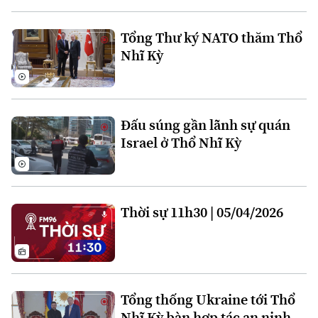
Tổng Thư ký NATO thăm Thổ
Nhĩ Kỳ
Theo dõi Hà Nội On
Đấu súng gần lãnh sự quán
Israel ở Thổ Nhĩ Kỳ
Thời sự 11h30 | 05/04/2026
Tổng thống Ukraine tới Thổ
Nhĩ Kỳ bàn hợp tác an ninh