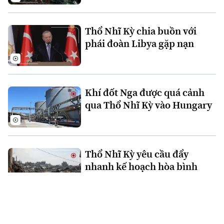
Thổ Nhĩ Kỳ chia buồn với
phái đoàn Libya gặp nạn
Khí đốt Nga được quá cảnh
qua Thổ Nhĩ Kỳ vào Hungary
Thổ Nhĩ Kỳ yêu cầu đẩy
nhanh kế hoạch hòa bình
Gaza
Thổ Nhĩ Kỳ lên án vụ tấn