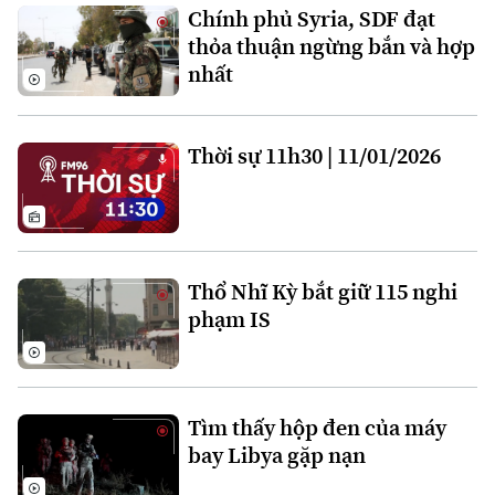
Chính phủ Syria, SDF đạt
thỏa thuận ngừng bắn và hợp
nhất
Thời sự 11h30 | 11/01/2026
Bản quyền thuộc về Cơ quan Báo và Phát thanh Truyền hình Hà Nội Giấy
phép số: Số 63/GP-TTDT, cấp ngày 10/05/2023
TRANG THÔNG TIN ĐIỆN TỬ
Thổ Nhĩ Kỳ bắt giữ 115 nghi
CỦA CƠ QUAN BÁO VÀ PHÁT THANH TRUYỀN HÌNH HÀ NỘI
phạm IS
Số 3-5 Huỳnh Thúc Kháng-Phường Láng-Hà Nội
Giám đốc: VŨ MINH TUẤN
Phó Giám đốc: Nguyễn Kim Khiêm, Nguyễn Minh Đức, Nguyễn Thành Lợi
Tìm thấy hộp đen của máy
bay Libya gặp nạn