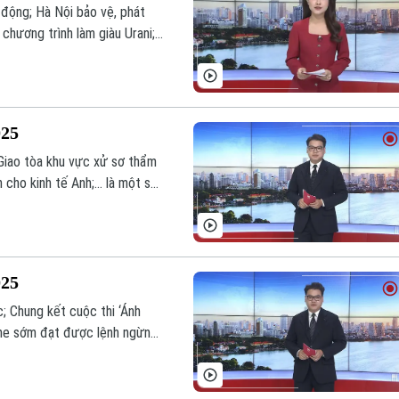
h động; Hà Nội bảo vệ, phát
 chương trình làm giàu Urani;...
m nay.
025
Giao tòa khu vực xử sơ thẩm
 cho kinh tế Anh;... là một số
025
; Chung kết cuộc thi ‘Ánh
ine sớm đạt được lệnh ngừng
ình hôm nay.