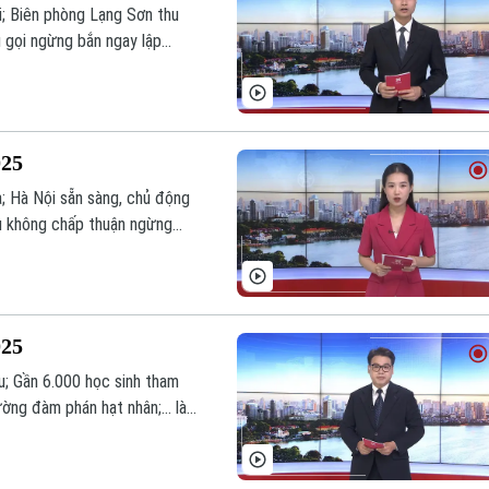
hi; Biên phòng Lạng Sơn thu
u gọi ngừng bắn ngay lập
ình hôm nay.
025
; Hà Nội sẵn sàng, chủ động
ếu không chấp thuận ngừng
ình hôm nay.
025
u; Gần 6.000 học sinh tham
ường đàm phán hạt nhân;... là
nay.