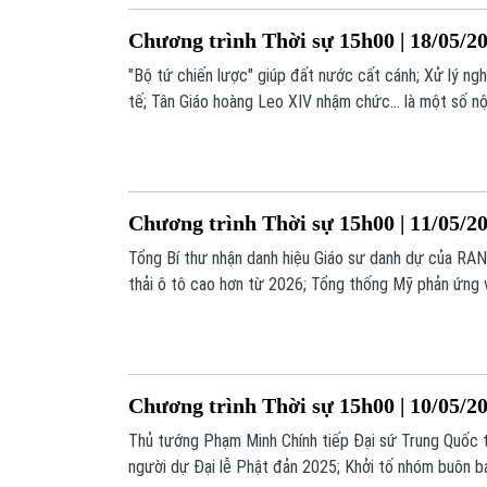
Chương trình Thời sự 15h00 | 18/05/2
"Bộ tứ chiến lược" giúp đất nước cất cánh; Xử lý ngh
tế; Tân Giáo hoàng Leo XIV nhậm chức... là một số n
chương trình hôm nay.
Chương trình Thời sự 15h00 | 11/05/2
Tổng Bí thư nhận danh hiệu Giáo sư danh dự của RAN
thải ô tô cao hơn từ 2026; Tổng thống Mỹ phản ứng
Nga;... là một số nội dung đáng chú ý trong chương t
Chương trình Thời sự 15h00 | 10/05/2
Thủ tướng Phạm Minh Chính tiếp Đại sứ Trung Quốc t
người dự Đại lễ Phật đản 2025; Khởi tố nhóm buôn b