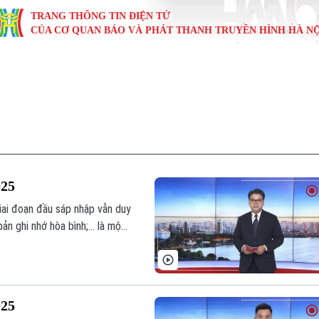
TRANG THÔNG TIN ĐIỆN TỬ
CỦA CƠ QUAN BÁO VÀ PHÁT THANH TRUYỀN HÌNH HÀ NỘ
KINH TẾ
NHÀ ĐẤT
TÀU VÀ XE
GIÁO DỤC
VĂN HÓA
SỨC KHỎ
i
Tin tức
Tin tức
Ô tô
Tin tức
Tin tức
Y tế
ự
Cafe sáng
Đầu tư
Tàu
Tuyển sinh
Làng nghề
Dinh dư
Nội
Tài chính Ngân hàng
Căn hộ
Xe máy
Hướng nghiệp
Di tích
Tư vấn 
025
iệt 4 phương
Doanh nghiệp
Đất đai
Thị trường
iai đoạn đầu sáp nhập vẫn duy
bản ghi nhớ hòa bình;... là một
Kinh nghiệm
Đánh giá
025