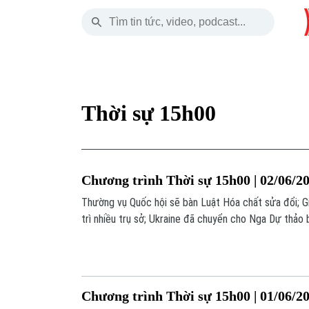
Thứ Bảy
THỜI SỰ
HÀ NỘI
THẾ GIỚI
08 Tháng 08, 2026
Hà Nội
Nhịp sống Hà Nộ
Tin tức
Thời sự 15h00
Chính trị
Người Hà Nội
Quân s
Xã hội
Khoảnh khắc Hà 
Hồ sơ
Chương trình Thời sự 15h00 | 02/06/2
An ninh trật tự
Ẩm thực
Người V
Thường vụ Quốc hội sẽ bàn Luật Hóa chất sửa đổi; G
trì nhiều trụ sở; Ukraine đã chuyển cho Nga Dự thảo 
Công nghệ
số nội dung đáng chú ý trong chương trình hôm nay.
Chương trình Thời sự 15h00 | 01/06/2