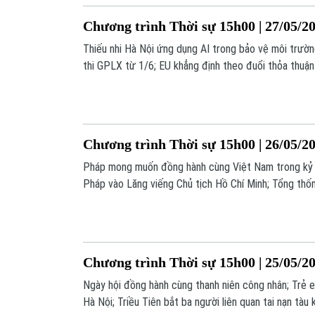
Chương trình Thời sự 15h00 | 27/05/2
Thiếu nhi Hà Nội ứng dụng AI trong bảo vệ môi trườn
thi GPLX từ 1/6; EU khẳng định theo đuổi thỏa thuận 
số nội dung đáng chú ý trong chương trình hôm nay.
Chương trình Thời sự 15h00 | 26/05/2
Pháp mong muốn đồng hành cùng Việt Nam trong kỷ 
Pháp vào Lăng viếng Chủ tịch Hồ Chí Minh; Tổng thố
xe tăng;... là một số nội dung đáng chú ý trong chươn
Chương trình Thời sự 15h00 | 25/05/2
Ngày hội đồng hành cùng thanh niên công nhân; Trẻ 
Hà Nội; Triều Tiên bắt ba người liên quan tai nạn tàu k