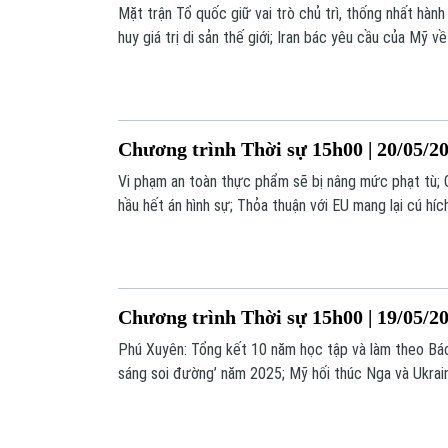
Mặt trận Tổ quốc giữ vai trò chủ trì, thống nhất hàn
huy giá trị di sản thế giới; Iran bác yêu cầu của Mỹ về
là một số nội dung đáng chú ý trong chương trình hô
Chương trình Thời sự 15h00 | 20/05/2
Vi phạm an toàn thực phẩm sẽ bị nâng mức phạt tù; 
hầu hết án hình sự; Thỏa thuận với EU mang lại cú hích
nội dung đáng chú ý trong chương trình hôm nay.
Chương trình Thời sự 15h00 | 19/05/2
Phú Xuyên: Tổng kết 10 năm học tập và làm theo Bác
sáng soi đường’ năm 2025; Mỹ hối thúc Nga và Ukra
bắn;... là một số nội dung đáng chú ý trong chương tr