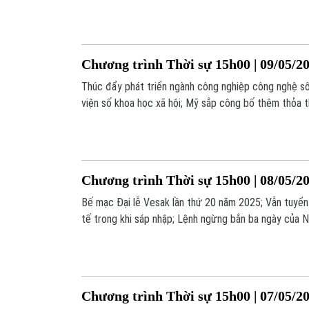
giả; Pakistan tuyên bố đánh chặn hầu hết tên lửa của 
đáng chú ý trong chương trình hôm nay.
Chương trình Thời sự 15h00 | 09/05/2
Thúc đẩy phát triển ngành công nghiệp công nghệ số
viện số khoa học xã hội; Mỹ sắp công bố thêm thỏa th
số nội dung đáng chú ý trong chương trình hôm nay.
Chương trình Thời sự 15h00 | 08/05/2
Bế mạc Đại lễ Vesak lần thứ 20 năm 2025; Vẫn tuyển 
tế trong khi sáp nhập; Lệnh ngừng bắn ba ngày của Ng
một số nội dung đáng chú ý trong chương trình hôm 
Chương trình Thời sự 15h00 | 07/05/2