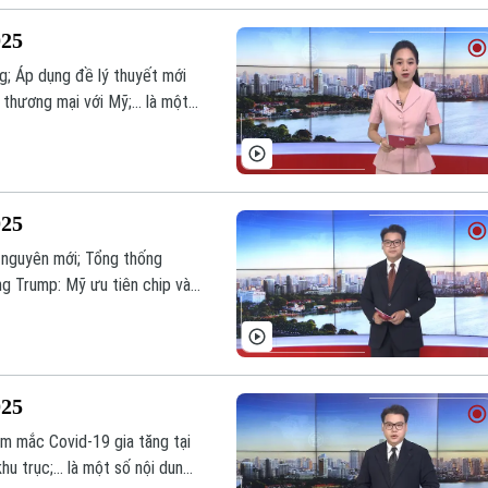
025
g; Áp dụng đề lý thuyết mới
thương mại với Mỹ;... là một
025
nguyên mới; Tổng thống
ng Trump: Mỹ ưu tiên chip và
g trình hôm nay.
025
em mắc Covid-19 gia tăng tại
hu trục;... là một số nội dung