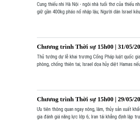
Cung thiếu nhi Hà Nội - ngôi nhà tuổi thơ của thiếu n
giữ gần 400kg pháo nổ nhập lậu; Người dân Israel kê
tức;... là một số nội dung đáng chú ý trong chương tr
Chương trình Thời sự 15h00 | 31/05/2
Thủ tướng dự lễ khai trương Cổng Pháp luật quốc gia
phòng, chống thiên tai; Israel dọa hủy diệt Hamas n
bắn;... là một số nội dung đáng chú ý trong chương tr
Chương trình Thời sự 15h00 | 29/05/2
Ưu tiên thông quan ngay nông, lâm, thủy sản xuất khẩ
gia đánh giá năng lực lớp 6; Iran tái khẳng định lập tr
một số nội dung đáng chú ý trong chương trình hôm 