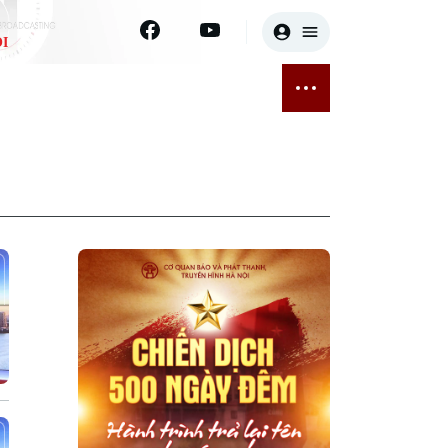
I
E
THỂ THAO
GIẢI TRÍ
ĐÃ PHÁT SÓNG
Bóng đá
Tin tức
ỡng
Quần vợt
Sao
sức khỏe
Golf
Điện ảnh
Thời trang
Âm nhạc