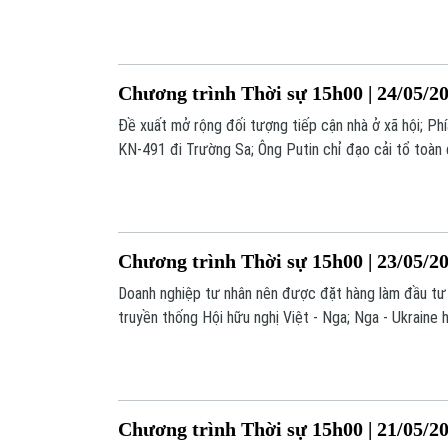
đáng chú ý trong chương trình hôm nay.
Chương trình Thời sự 15h00 | 24/05/2
Đề xuất mở rộng đối tượng tiếp cận nhà ở xã hội; Ph
KN-491 đi Trường Sa; Ông Putin chỉ đạo cải tổ toàn
phòng;... là một số nội dung đáng chú ý trong chương
Chương trình Thời sự 15h00 | 23/05/2
Doanh nghiệp tư nhân nên được đặt hàng làm đầu tư
truyền thống Hội hữu nghị Việt - Nga; Nga - Ukraine 
1.000 tù binh;... là một số nội dung đáng chú ý trong
Chương trình Thời sự 15h00 | 21/05/2