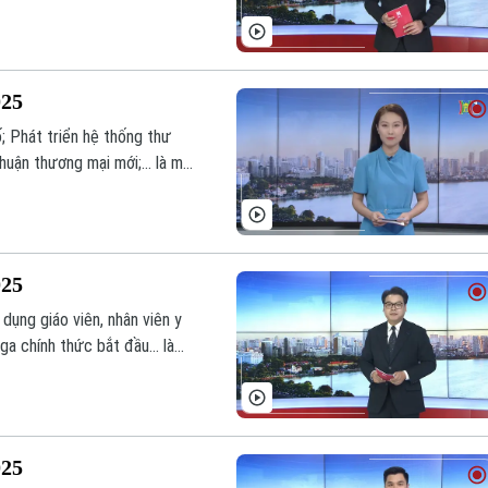
Ấn Độ... là một số nội dung
025
; Phát triển hệ thống thư
uận thương mại mới;... là một
025
dụng giáo viên, nhân viên y
a chính thức bắt đầu... là
nay.
025