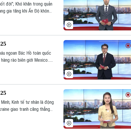
uốt đời"; Khó khăn trong quản
ạng gia tăng khi Ấn Độ không
chương trình hôm nay.
025
 cháu ngoan Bác Hồ toàn quốc
hàng rào biên giới Mexico...
m nay.
025
Minh; Kinh tế tư nhân là động
kraine giao tranh căng thẳng
 trong chương trình hôm nay.