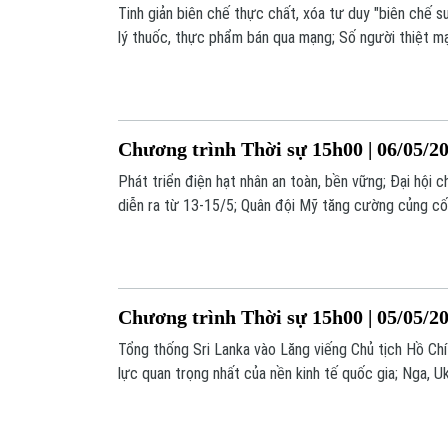
Tinh giản biên chế thực chất, xóa tư duy "biên chế s
lý thuốc, thực phẩm bán qua mạng; Số người thiệt m
kích Pakistan... là một số nội dung đáng chú ý trong 
Chương trình Thời sự 15h00 | 06/05/2
Phát triển điện hạt nhân an toàn, bền vững; Đại hội
diễn ra từ 13-15/5; Quân đội Mỹ tăng cường củng cố 
là một số nội dung đáng chú ý trong chương trình hô
Chương trình Thời sự 15h00 | 05/05/2
Tổng thống Sri Lanka vào Lăng viếng Chủ tịch Hồ Chí 
lực quan trọng nhất của nền kinh tế quốc gia; Nga, U
trên khắp tiền tuyến... là một số nội dung đáng chú ý