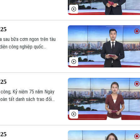
025
ía sau bữa cơm ngon trên tàu
 diện công nghiệp quốc
 trình hôm nay.
025
 công; Kỷ niệm 75 năm Ngày
hoàn tất danh sách trao đổi
 chương trình hôm nay.
025