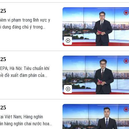
025
iêm vi phạm trong lĩnh vực y
ội dung đáng chú ý trong
025
EPA; Hà Nội: Tiêu chuẩn khí
 về đề xuất đàm phán của
rình hôm nay.
025
ại Việt Nam; Hàng nghìn
án hàng nghìn chai nước hoa