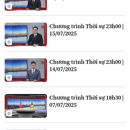
Chương trình Thời sự 23h00 |
15/07/2025
Liên hệ đường dây nóng (bấm để gọi)
Tòa soạn
Tòa soạn
Chương trình Thời sự 23h00 |
0865.116.699 (hotline)
0865.116.699
14/07/2025
Chương trình Thời sự 18h30 |
07/07/2025