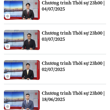
Chương trình Thời sự 23h00 |
04/07/2025
Chương trình Thời sự 23h00 |
03/07/2025
Bản quyền thuộc về Cơ quan Báo và Phát thanh Truyền hình Hà Nội Giấy
phép số: Số 63/GP-TTDT, cấp ngày 10/05/2023
TRANG THÔNG TIN ĐIỆN TỬ
Chương trình Thời sự 23h00 |
CỦA CƠ QUAN BÁO VÀ PHÁT THANH TRUYỀN HÌNH HÀ NỘI
02/07/2025
Số 3-5 Huỳnh Thúc Kháng-Phường Láng-Hà Nội
Giám đốc: VŨ MINH TUẤN
Phó Giám đốc: Nguyễn Kim Khiêm, Nguyễn Minh Đức, Nguyễn Thành Lợi
Chương trình Thời sự 23h00 |
18/06/2025