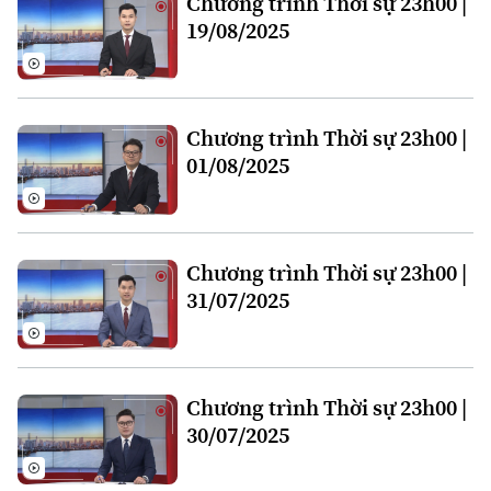
Chương trình Thời sự 23h00 |
Đất đai
Xe máy
19/08/2025
Tuyển sinh
Tin tức
Sức khỏe
Kinh nghiệm
Thị trường
Hướng nghiệp
Làng nghề
Y tế
Thể thao
Đánh giá
Chương trình Thời sự 23h00 |
Di tích
Dinh dưỡng
01/08/2025
Bóng đá
Giải trí
Tư vấn sức khỏe
Quần vợt
Tin tức
Đã phát sóng
Chương trình Thời sự 23h00 |
Golf
Sao
31/07/2025
Điện ảnh
Thời trang
Chương trình Thời sự 23h00 |
30/07/2025
Âm nhạc