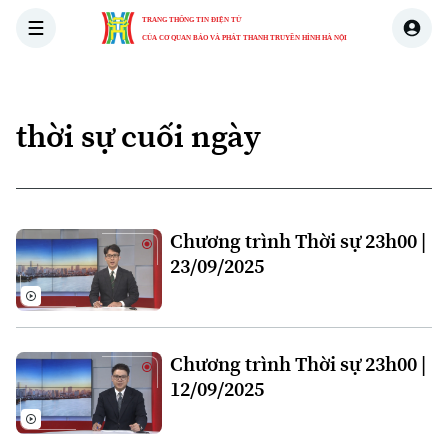
TRANG THÔNG TIN ĐIỆN TỬ
CỦA CƠ QUAN BÁO VÀ PHÁT THANH TRUYỀN HÌNH HÀ NỘI
THỜI SỰ
HÀ NỘI
THẾ GIỚI
KINH TẾ
NHÀ ĐẤT
thời sự cuối ngày
Chương trình Thời sự 23h00 |
23/09/2025
Chương trình Thời sự 23h00 |
12/09/2025