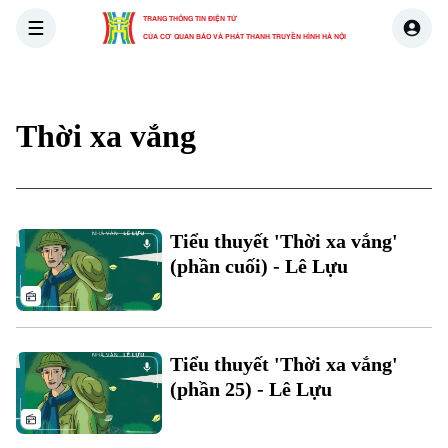
TRANG THÔNG TIN ĐIỆN TỬ
CỦA CƠ QUAN BÁO VÀ PHÁT THANH TRUYỀN HÌNH HÀ NỘI
THỜI SỰ
HÀ NỘI
THẾ GIỚI
KINH TẾ
NHÀ ĐẤT
Thời xa vắng
Tiểu thuyết 'Thời xa vắng'
(phần cuối) - Lê Lựu
Tiểu thuyết 'Thời xa vắng'
(phần 25) - Lê Lựu