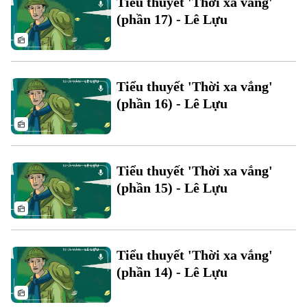
Tiểu thuyết 'Thời xa vắng'
Đất đai
Xe máy
(phần 17) - Lê Lựu
Tuyển sinh
Tin tức
Sức khỏe
Kinh nghiệm
Thị trường
Hướng nghiệp
Làng nghề
Y tế
Thể thao
Đánh giá
Tiểu thuyết 'Thời xa vắng'
Di tích
Dinh dưỡng
(phần 16) - Lê Lựu
Bóng đá
Giải trí
Tư vấn sức khỏe
Quần vợt
Tin tức
Đã phát sóng
Golf
Tiểu thuyết 'Thời xa vắng'
Sao
(phần 15) - Lê Lựu
Điện ảnh
Thời trang
Tiểu thuyết 'Thời xa vắng'
Âm nhạc
(phần 14) - Lê Lựu