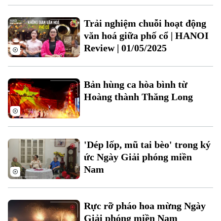
Trải nghiệm chuỗi hoạt động
văn hoá giữa phố cổ | HANOI
Review | 01/05/2025
Theo dõi Hà Nội On
Bản hùng ca hòa bình từ
Hoàng thành Thăng Long
'Dép lốp, mũ tai bèo' trong ký
ức Ngày Giải phóng miền
Nam
Rực rỡ pháo hoa mừng Ngày
Giải phóng miền Nam