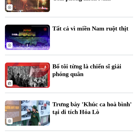
Tất cả vì miền Nam ruột thịt
Liên hệ đường dây nóng (bấm để gọi)
Tòa soạn
Tòa soạn
Bố tôi từng là chiến sĩ giải
0865.116.699 (hotline)
0865.116.699
phóng quân
Trưng bày 'Khúc ca hoà bình'
tại di tích Hỏa Lò