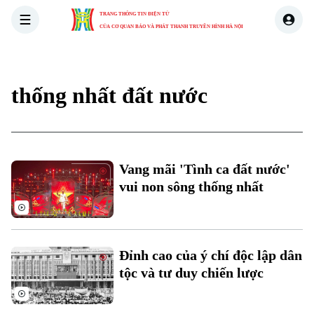
TRANG THÔNG TIN ĐIỆN TỬ
CỦA CƠ QUAN BÁO VÀ PHÁT THANH TRUYỀN HÌNH HÀ NỘI
THỜI SỰ
HÀ NỘI
THẾ GIỚI
KINH TẾ
NHÀ ĐẤT
thống nhất đất nước
Vang mãi 'Tình ca đất nước'
vui non sông thống nhất
Đỉnh cao của ý chí độc lập dân
tộc và tư duy chiến lược