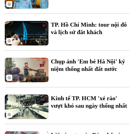
Thời sự
TP. Hồ Chí Minh: tour nội đô
Hà Nội
Hà Nội
và lịch sử đắt khách
Chính trị
Nhịp sống Hà Nội
Thế giới
Xã hội
Người Hà Nội
Chụp ảnh 'Em bé Hà Nội' kỷ
Tin tức
Kinh tế
An ninh trật tự
niệm thống nhất đất nước
Khoảnh khắc Hà Nội
Quân sự
Tin tức
Nhà đất
Công nghệ
Ẩm thực
Hồ sơ
Cafe sáng
Tin tức
Tàu và Xe
Kinh tế TP. HCM 'xé rào'
Người Việt 4 phương
vượt khó sau ngày thống nhất
Tài chính Ngân hàng
Đầu tư
Ô tô
Giáo dục
Doanh nghiệp
Căn hộ
Tàu
Tin tức
Văn hóa