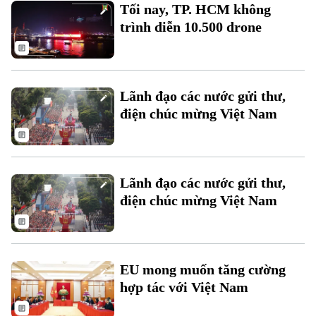
Tối nay, TP. HCM không
trình diễn 10.500 drone
Lãnh đạo các nước gửi thư,
điện chúc mừng Việt Nam
Bản quyền thuộc về Cơ quan Báo và Phát thanh Truyền hình Hà Nội Giấy
phép số: Số 63/GP-TTDT, cấp ngày 10/05/2023
TRANG THÔNG TIN ĐIỆN TỬ
Lãnh đạo các nước gửi thư,
CỦA CƠ QUAN BÁO VÀ PHÁT THANH TRUYỀN HÌNH HÀ NỘI
điện chúc mừng Việt Nam
Số 3-5 Huỳnh Thúc Kháng-Phường Láng-Hà Nội
Giám đốc: VŨ MINH TUẤN
Phó Giám đốc: Nguyễn Kim Khiêm, Nguyễn Minh Đức, Nguyễn Thành Lợi
EU mong muốn tăng cường
hợp tác với Việt Nam