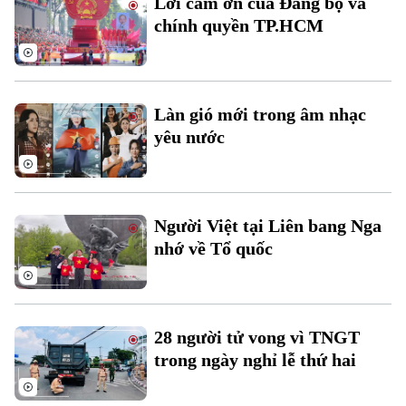
Lời cảm ơn của Đảng bộ và
Đất đai
Xe máy
chính quyền TP.HCM
Tuyển sinh
Tin tức
Sức khỏe
Kinh nghiệm
Thị trường
Hướng nghiệp
Làng nghề
Y tế
Thể thao
Đánh giá
Làn gió mới trong âm nhạc
Di tích
Dinh dưỡng
yêu nước
Bóng đá
Giải trí
Tư vấn sức khỏe
Quần vợt
Tin tức
Đã phát sóng
Golf
Người Việt tại Liên bang Nga
Sao
nhớ về Tổ quốc
Điện ảnh
Thời trang
28 người tử vong vì TNGT
trong ngày nghỉ lễ thứ hai
Âm nhạc