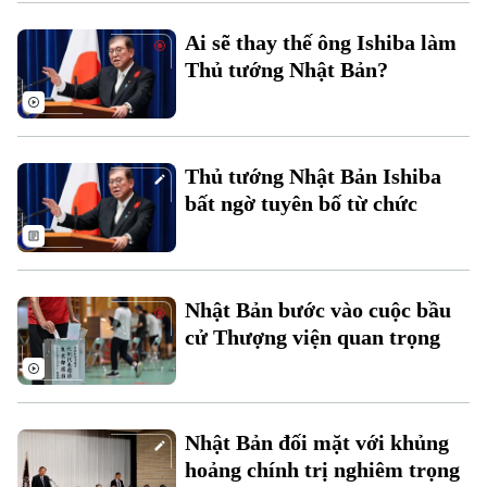
Hà Nội
Hà Nội
Ai sẽ thay thế ông Ishiba làm
Chính trị
Nhịp sống Hà Nội
Thủ tướng Nhật Bản?
Thế giới
Xã hội
Người Hà Nội
Tin tức
Kinh tế
An ninh trật tự
Khoảnh khắc Hà Nội
Thủ tướng Nhật Bản Ishiba
Quân sự
Tin tức
Nhà đất
bất ngờ tuyên bố từ chức
Công nghệ
Ẩm thực
Hồ sơ
Cafe sáng
Tin tức
Tàu và Xe
Người Việt 4 phương
Tài chính Ngân hàng
Đầu tư
Nhật Bản bước vào cuộc bầu
Ô tô
Giáo dục
cử Thượng viện quan trọng
Doanh nghiệp
Căn hộ
Tàu
Tin tức
Văn hóa
Đất đai
Xe máy
Tuyển sinh
Tin tức
Nhật Bản đối mặt với khủng
Sức khỏe
Kinh nghiệm
Thị trường
hoảng chính trị nghiêm trọng
Hướng nghiệp