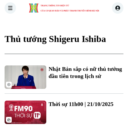
TRANG THÔNG TIN ĐIỆN TỬ
CỦA CƠ QUAN BÁO VÀ PHÁT THANH TRUYỀN HÌNH HÀ NỘI
THỜI SỰ
HÀ NỘI
THẾ GIỚI
KINH TẾ
NHÀ ĐẤT
Thủ tướng Shigeru Ishiba
Xu hướng
Nhật Bản sắp có nữ thủ tướng
đầu tiên trong lịch sử
Chuyên mục
Thời sự 11h00 | 21/10/2025
Thời sự