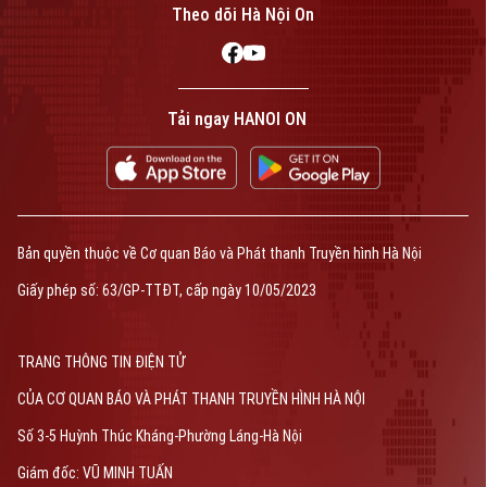
Liên hệ đường dây nóng (bấm để gọi)
Theo dõi Hà Nội On
Tòa soạn
Tòa soạn
0865.116.699 (hotline)
0865.116.699
Tải ngay HANOI ON
Bản quyền thuộc về Cơ quan Báo và Phát thanh Truyền hình Hà Nội Giấy
phép số: Số 63/GP-TTDT, cấp ngày 10/05/2023
Bản quyền thuộc về Cơ quan Báo và Phát thanh Truyền hình Hà Nội
TRANG THÔNG TIN ĐIỆN TỬ
Giấy phép số: 63/GP-TTĐT, cấp ngày 10/05/2023
CỦA CƠ QUAN BÁO VÀ PHÁT THANH TRUYỀN HÌNH HÀ NỘI
Số 3-5 Huỳnh Thúc Kháng-Phường Láng-Hà Nội
Giám đốc: VŨ MINH TUẤN
TRANG THÔNG TIN ĐIỆN TỬ
Phó Giám đốc: Nguyễn Kim Khiêm, Nguyễn Minh Đức, Nguyễn Thành Lợi
CỦA CƠ QUAN BÁO VÀ PHÁT THANH TRUYỀN HÌNH HÀ NỘI
Số 3-5 Huỳnh Thúc Kháng-Phường Láng-Hà Nội
Giám đốc: VŨ MINH TUẤN