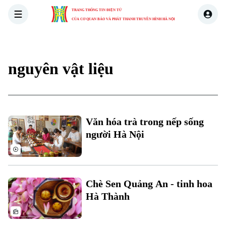
TRANG THÔNG TIN ĐIỆN TỬ
CỦA CƠ QUAN BÁO VÀ PHÁT THANH TRUYỀN HÌNH HÀ NỘI
THỜI SỰ
HÀ NỘI
THẾ GIỚI
KINH TẾ
NHÀ ĐẤT
nguyên vật liệu
Văn hóa trà trong nếp sống
người Hà Nội
Chè Sen Quảng An - tinh hoa
Hà Thành