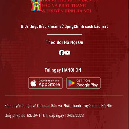
TRANG THÔNG TIN ĐIỆN TỬ
BÁO VÀ PHÁT THANH
& TRUYỀN HÌNH HÀ NỘI
Bản quyền thuộc về Cơ quan Báo và Phát thanh Truyền hình Hà Nội Giấy
Giới thiệu
Điều khoản sử dụng
Chính sách bảo mật
phép số: Số 63/GP-TTDT, cấp ngày 10/05/2023
TRANG THÔNG TIN ĐIỆN TỬ
Theo dõi Hà Nội On
CỦA CƠ QUAN BÁO VÀ PHÁT THANH TRUYỀN HÌNH HÀ NỘI
Số 3-5 Huỳnh Thúc Kháng-Phường Láng-Hà Nội
Giám đốc: VŨ MINH TUẤN
Phó Giám đốc: Nguyễn Kim Khiêm, Nguyễn Minh Đức, Nguyễn Thành Lợi
Tải ngay HANOI ON
Bản quyền thuộc về Cơ quan Báo và Phát thanh Truyền hình Hà Nội
Giấy phép số: 63/GP-TTĐT, cấp ngày 10/05/2023