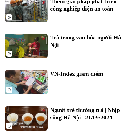
Thêm giải pháp phát triển
Sức khỏe
Kinh nghiệm
Thị trường
công nghiệp điện an toàn
Hướng nghiệp
Làng nghề
Y tế
Thể thao
Đánh giá
Di tích
Dinh dưỡng
Bóng đá
Giải trí
Trà trong văn hóa người Hà
Tư vấn sức khỏe
Nội
Quần vợt
Tin tức
Đã phát sóng
Golf
Sao
VN-Index giảm điểm
Điện ảnh
Thời trang
Âm nhạc
Người trẻ thưởng trà | Nhịp
sống Hà Nội | 21/09/2024