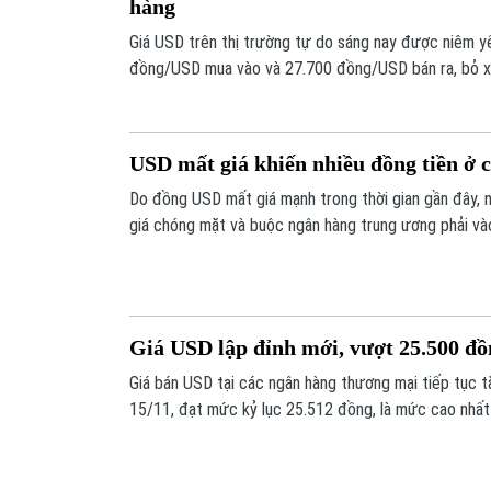
hàng
Giá USD trên thị trường tự do sáng nay được niêm 
đồng/USD mua vào và 27.700 đồng/USD bán ra, bỏ xa
USD mất giá khiến nhiều đồng tiền ở 
Do đồng USD mất giá mạnh trong thời gian gần đây, n
giá chóng mặt và buộc ngân hàng trung ương phải và
quá mức của tỷ giá đồng nội tệ.
Giá USD lập đỉnh mới, vượt 25.500 đồ
Giá bán USD tại các ngân hàng thương mại tiếp tục 
15/11, đạt mức kỷ lục 25.512 đồng, là mức cao nhất 