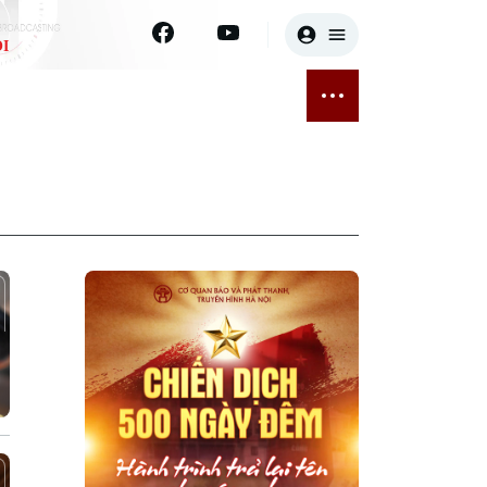
I
E
THỂ THAO
GIẢI TRÍ
ĐÃ PHÁT SÓNG
Bóng đá
Tin tức
ỡng
Quần vợt
Sao
sức khỏe
Golf
Điện ảnh
Thời trang
Âm nhạc