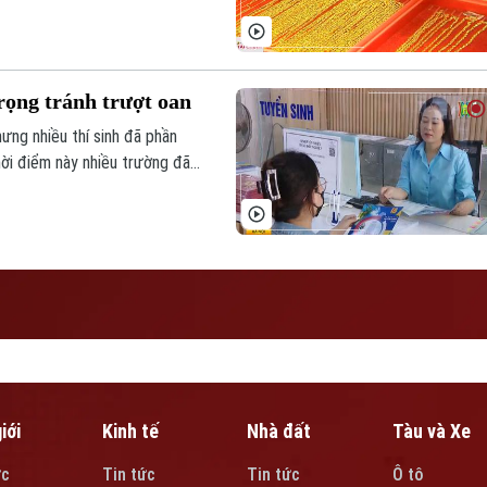
ăng ở hầu hết các phân khúc.
trọng tránh trượt oan
ng nhiều thí sinh đã phần
hời điểm này nhiều trường đã
g thức xét tuyển sớm. Tuy
tuyển sớm thì thí sinh cần
c trường để đảm bảo trúng
iới
Kinh tế
Nhà đất
Tàu và Xe
ức
Tin tức
Tin tức
Ô tô