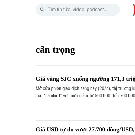
Thứ Sáu
THỜI SỰ
HÀ NỘI
THẾ GIỚI
07 Tháng 08, 2026
Hà Nội
Nhịp sống Hà Nộ
Tin tức
cẩn trọng
Chính trị
Người Hà Nội
Quân s
Xã hội
Khoảnh khắc Hà 
Hồ sơ
Giá vàng SJC xuống ngưỡng 171,3 tri
An ninh trật tự
Ẩm thực
Người V
Mở cửa phiên giao dịch sáng nay (20/4), thị trường 
loạt "hạ nhiệt" với mức giảm từ 500.000 đến 700.00
Công nghệ
hiện được niêm yết ở mức 171,3 triệu đồng/lượng.
Giá USD tự do vượt 27.700 đồng/USD, 