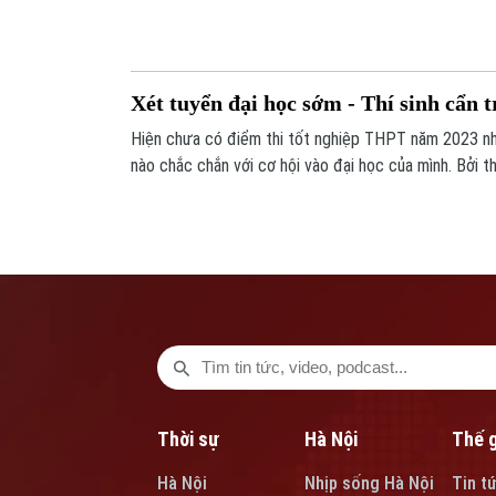
kiến. Mặc dù vậy, giá vàng trong nước vẫn ghi nhận t
Xét tuyển đại học sớm - Thí sinh cẩn 
Hiện chưa có điểm thi tốt nghiệp THPT năm 2023 như
nào chắc chắn với cơ hội vào đại học của mình. Bởi t
bắt đầu công bố điểm trúng tuyển đối với các phươn
nhiên, để tránh trượt oan với những phương thức xét 
hết sức thận trọng, theo sát phần hướng dẫn từ cá
tuyển chính thức vào nguyện vọng mình mong muốn.
Thời sự
Hà Nội
Thế g
Hà Nội
Nhịp sống Hà Nội
Tin t