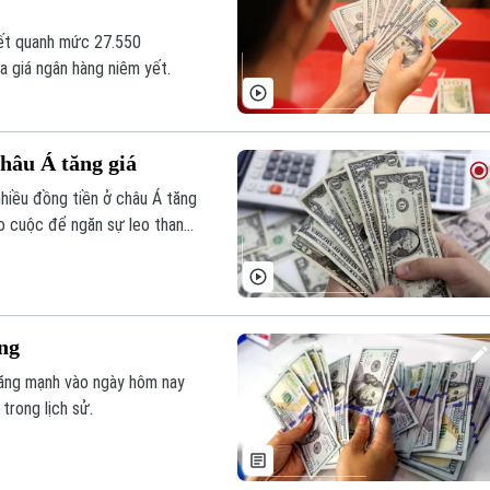
yết quanh mức 27.550
 giá ngân hàng niêm yết.
châu Á tăng giá
hiều đồng tiền ở châu Á tăng
o cuộc để ngăn sự leo thang
ng
tăng mạnh vào ngày hôm nay
trong lịch sử.