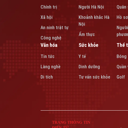
Chính trị
Người Hà Nội
Quân 
Xã hội
Khoảnh khắc Hà
Hồ sơ
Nội
An ninh trật tự
Người
Ẩm thực
phươ
Công nghệ
Văn hóa
Sức khỏe
Thể 
Tin tức
Y tế
Bóng
Làng nghề
Dinh dưỡng
Quần 
Di tích
Tư vấn sức khỏe
Golf
TRANG THÔNG TIN
ĐIỆN TỬ