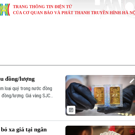
TRANG THÔNG TIN ĐIỆN TỬ
CỦA CƠ QUAN BÁO VÀ PHÁT THANH TRUYỀN HÌNH HÀ NỘ
KINH TẾ
NHÀ ĐẤT
TÀU VÀ XE
GIÁO DỤC
VĂN HÓA
SỨC KHỎ
i
Tin tức
Tin tức
Ô tô
Tin tức
Tin tức
Y tế
ự
Cafe sáng
Đầu tư
Tàu
Tuyển sinh
Làng nghề
Dinh dư
Nội
Tài chính Ngân hàng
Căn hộ
Xe máy
Hướng nghiệp
Di tích
Tư vấn 
ệu đồng/lượng
iệt 4 phương
Doanh nghiệp
Đất đai
Thị trường
kim loại quý trong nước đồng
0 đồng/lượng. Giá vàng SJC
Kinh nghiệm
Đánh giá
bỏ xa giá tại ngân