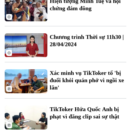
Hiện tượng Minh Tuệ và hội
Điện ảnh
chứng đám đông
Thời trang
Âm nhạc
Chương trình Thời sự 11h30 |
28/04/2024
Theo dõi Hà Nội On
Xác minh vụ TikToker tố 'bị
đuổi khỏi quán phở vì ngồi xe
lăn'
TikToker Hứa Quốc Anh bị
phạt vì đăng clip sai sự thật