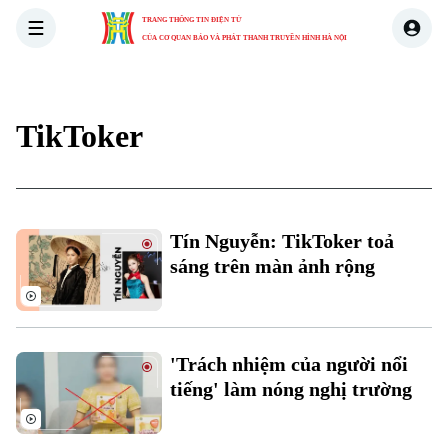
TRANG THÔNG TIN ĐIỆN TỬ
CỦA CƠ QUAN BÁO VÀ PHÁT THANH TRUYỀN HÌNH HÀ NỘI
THỜI SỰ
HÀ NỘI
THẾ GIỚI
KINH TẾ
NHÀ ĐẤT
TikToker
Tín Nguyễn: TikToker toả
sáng trên màn ảnh rộng
Xu hướng
'Trách nhiệm của người nổi
tiếng' làm nóng nghị trường