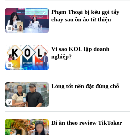
Phạm Thoại bị kêu gọi tẩy
chay sau ồn ào từ thiện
Chuyên mục
Vì sao KOL lập doanh
nghiệp?
Thời sự
Hà Nội
Hà Nội
Lòng tốt nên đặt đúng chỗ
Chính trị
Nhịp sống Hà Nội
Thế giới
Xã hội
Người Hà Nội
Tin tức
Kinh tế
An ninh trật tự
Khoảnh khắc Hà Nội
Đi ăn theo review TikToker
Quân sự
Tin tức
Nhà đất
Công nghệ
Ẩm thực