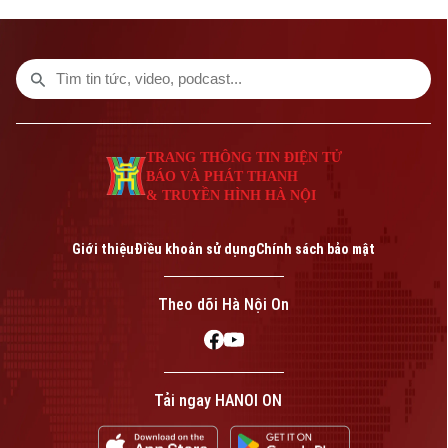
Liên hệ đường dây nóng (bấm để gọi)
Tòa soạn
Tòa soạn
0865.116.699 (hotline)
0865.116.699
TRANG THÔNG TIN ĐIỆN TỬ
BÁO VÀ PHÁT THANH
& TRUYỀN HÌNH HÀ NỘI
Giới thiệu
Điều khoản sử dụng
Chính sách bảo mật
Theo dõi Hà Nội On
Bản quyền thuộc về Cơ quan Báo và Phát thanh Truyền hình Hà Nội Giấy
phép số: Số 63/GP-TTDT, cấp ngày 10/05/2023
Tải ngay HANOI ON
TRANG THÔNG TIN ĐIỆN TỬ
CỦA CƠ QUAN BÁO VÀ PHÁT THANH TRUYỀN HÌNH HÀ NỘI