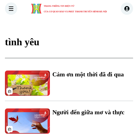
TRANG THÔNG TIN ĐIỆN TỬ
CỦA CƠ QUAN BÁO VÀ PHÁT THANH TRUYỀN HÌNH HÀ NỘI
THỜI SỰ
HÀ NỘI
THẾ GIỚI
KINH TẾ
NHÀ ĐẤT
tình yêu
Cảm ơn một thời đã đi qua
Người đến giữa mơ và thực