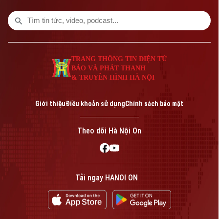
TRANG THÔNG TIN ĐIỆN TỬ
BÁO VÀ PHÁT THANH
& TRUYỀN HÌNH HÀ NỘI
Bản quyền thuộc về Cơ quan Báo và Phát thanh Truyền hình Hà Nội Giấy
phép số: Số 63/GP-TTDT, cấp ngày 10/05/2023
Giới thiệu
Điều khoản sử dụng
Chính sách bảo mật
TRANG THÔNG TIN ĐIỆN TỬ
CỦA CƠ QUAN BÁO VÀ PHÁT THANH TRUYỀN HÌNH HÀ NỘI
Theo dõi Hà Nội On
Số 3-5 Huỳnh Thúc Kháng-Phường Láng-Hà Nội
Giám đốc: VŨ MINH TUẤN
Phó Giám đốc: Nguyễn Kim Khiêm, Nguyễn Minh Đức, Nguyễn Thành Lợi
Tải ngay HANOI ON