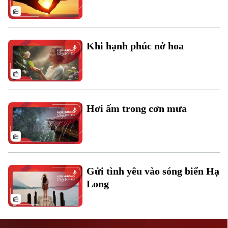
Khi hạnh phúc nở hoa
Liên hệ đường dây nóng (bấm để gọi)
Tòa soạn
Tòa soạn
Hơi ấm trong cơn mưa
0865.116.699 (hotline)
0865.116.699
Gửi tình yêu vào sóng biển Hạ
Long