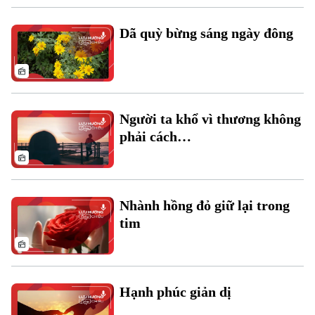
Dã quỳ bừng sáng ngày đông
Theo dõi Hà Nội On
Người ta khổ vì thương không
phải cách…
Nhành hồng đỏ giữ lại trong
tim
Hạnh phúc giản dị