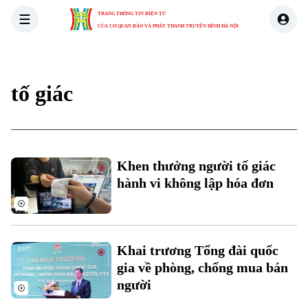
TRANG THÔNG TIN ĐIỆN TỬ
CỦA CƠ QUAN BÁO VÀ PHÁT THANH TRUYỀN HÌNH HÀ NỘI
THỜI SỰ
HÀ NỘI
THẾ GIỚI
KINH TẾ
NHÀ ĐẤT
tố giác
Xu hướng
Chuyên mục
Khen thưởng người tố giác
hành vi không lập hóa đơn
Thời sự
Hà Nội
Hà Nội
Khai trương Tổng đài quốc
Chính trị
gia về phòng, chống mua bán
Nhịp sống Hà Nội
Thế giới
người
Xã hội
Người Hà Nội
Tin tức