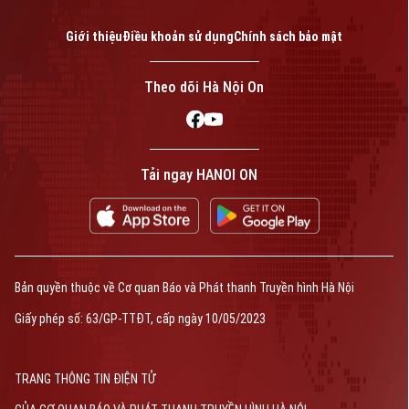
Tin tức
Đã phát sóng
Golf
Giới thiệu
Điều khoản sử dụng
Chính sách bảo mật
Sao
Theo dõi Hà Nội On
Theo dõi Hà Nội On
Điện ảnh
Thời trang
Âm nhạc
Tải ngay HANOI ON
Liên hệ đường dây nóng (bấm để gọi)
Tòa soạn
Tòa soạn
0865.116.699 (hotline)
0865.116.699
Bản quyền thuộc về Cơ quan Báo và Phát thanh Truyền hình Hà Nội
Bản quyền thuộc về Cơ quan Báo và Phát thanh Truyền hình Hà Nội Giấy
Giấy phép số: 63/GP-TTĐT, cấp ngày 10/05/2023
phép số: Số 63/GP-TTDT, cấp ngày 10/05/2023
TRANG THÔNG TIN ĐIỆN TỬ
TRANG THÔNG TIN ĐIỆN TỬ
CỦA CƠ QUAN BÁO VÀ PHÁT THANH TRUYỀN HÌNH HÀ NỘI
Số 3-5 Huỳnh Thúc Kháng-Phường Láng-Hà Nội