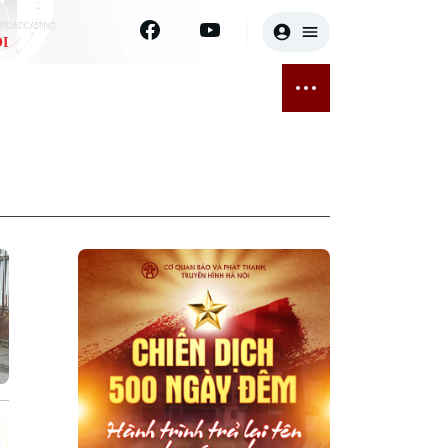
I
E
THỂ THAO
GIẢI TRÍ
ĐÃ PHÁT SÓNG
Bóng đá
Tin tức
ỡng
Quần vợt
Sao
sức khỏe
Golf
Điện ảnh
Thời trang
Âm nhạc