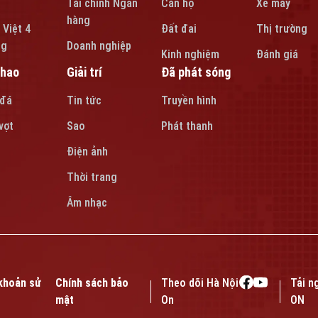
Tài chính Ngân
Căn hộ
Xe máy
hàng
 Việt 4
Đất đai
Thị trường
ng
Doanh nghiệp
Kinh nghiệm
Đánh giá
thao
Giải trí
Đã phát sóng
 đá
Tin tức
Truyền hình
vợt
Sao
Phát thanh
Điện ảnh
Thời trang
Âm nhạc
khoản sử
Chính sách bảo
Theo dõi Hà Nội
Tải n
mật
On
ON