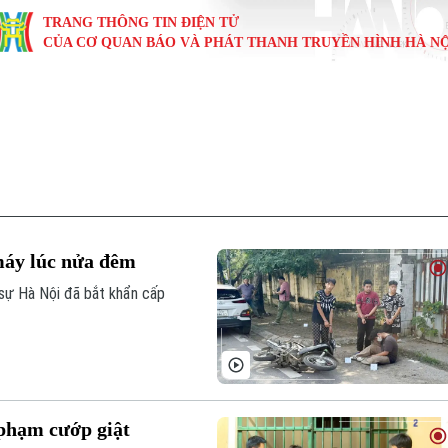
TRANG THÔNG TIN ĐIỆN TỬ
CỦA CƠ QUAN BÁO VÀ PHÁT THANH TRUYỀN HÌNH HÀ NỘ
KINH TẾ
NHÀ ĐẤT
TÀU VÀ XE
GIÁO DỤC
VĂN HÓA
SỨC KHỎ
i
Tin tức
Tin tức
Ô tô
Tin tức
Tin tức
Y tế
ự
Cafe sáng
Đầu tư
Tàu
Tuyển sinh
Làng nghề
Dinh dư
Nội
Tài chính Ngân hàng
Căn hộ
Xe máy
Hướng nghiệp
Di tích
Tư vấn 
máy lúc nửa đêm
iệt 4 phương
Doanh nghiệp
Đất đai
Thị trường
sự Hà Nội đã bắt khẩn cấp
Kinh nghiệm
Đánh giá
 phạm cướp giật