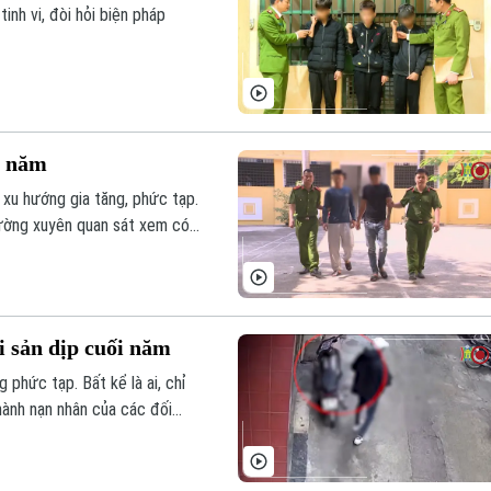
nh vi, đòi hỏi biện pháp
i năm
 xu hướng gia tăng, phức tạp.
hường xuyên quan sát xem có
i sản dịp cuối năm
g phức tạp. Bất kể là ai, chỉ
hành nạn nhân của các đối