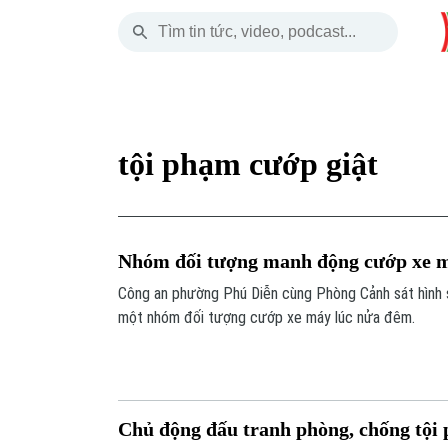
Thứ Sáu
THỜI SỰ
HÀ NỘI
THẾ GIỚI
07 Tháng 08, 2026
Hà Nội
Nhịp sống Hà Nộ
Tin tức
tội phạm cướp giật
Chính trị
Người Hà Nội
Quân s
Xã hội
Khoảnh khắc Hà 
Hồ sơ
Nhóm đối tượng manh động cướp xe 
An ninh trật tự
Ẩm thực
Người V
Công an phường Phú Diễn cùng Phòng Cảnh sát hình 
một nhóm đối tượng cướp xe máy lúc nửa đêm.
Công nghệ
Chủ động đấu tranh phòng, chống tội