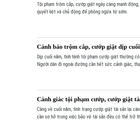
Tội phạm trộm cắp, cướp giật ngày càng manh động, ti
quyết liệt và chủ động để phòng ngừa từ sớm.
Cảnh báo trộm cắp, cướp giật dịp cuố
Dịp cuối năm, tình hình tội phạm cướp giật thường có
Người dân đi ngoài đường cần hết sức cảnh giác, t
biểu hiện bất thường nào xung quanh mình không.
Cảnh giác tội phạm cướp, cướp giật tà
Càng về cuối năm, tình trạng cướp giật tài sản lại càn
cần sơ hở trong việc bảo vệ tài sản đều có thể trở t
tượng cướp giật.