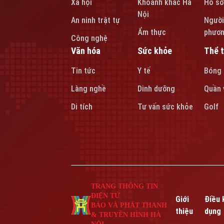
Xã hội
Khoảnh khắc Hà
Hồ sơ
Nội
An ninh trật tự
Người
Ẩm thực
phươ
Công nghệ
Văn hóa
Sức khỏe
Thể 
Tin tức
Y tế
Bóng
Làng nghề
Dinh dưỡng
Quần 
Di tích
Tư vấn sức khỏe
Golf
TRANG THÔNG TIN
ĐIỆN TỬ
Giới
Điều 
BÁO VÀ PHÁT THANH
thiệu
dụng
& TRUYỀN HÌNH HÀ