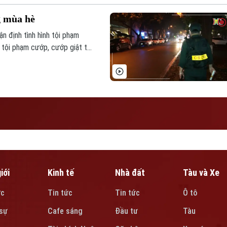
g mùa hè
n định tình hình tội phạm
 tội phạm cướp, cướp giật tài
 các khu thưa dân cư.
iới
Kinh tế
Nhà đất
Tàu và Xe
ức
Tin tức
Tin tức
Ô tô
sự
Cafe sáng
Đầu tư
Tàu