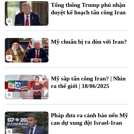
Tổng thống Trump phủ nhận
duyệt kế hoạch tấn công Iran
Mỹ chuẩn bị ra đòn với Iran?
Bản quyền thuộc về Cơ quan Báo và Phát thanh Truyền hình Hà Nội Giấy
phép số: Số 63/GP-TTDT, cấp ngày 10/05/2023
TRANG THÔNG TIN ĐIỆN TỬ
Mỹ sắp tấn công Iran? | Nhìn
CỦA CƠ QUAN BÁO VÀ PHÁT THANH TRUYỀN HÌNH HÀ NỘI
ra thế giới | 18/06/2025
Số 3-5 Huỳnh Thúc Kháng-Phường Láng-Hà Nội
Giám đốc: VŨ MINH TUẤN
Phó Giám đốc: Nguyễn Kim Khiêm, Nguyễn Minh Đức, Nguyễn Thành Lợi
Pháp đưa ra cảnh báo nếu Mỹ
can dự xung đột Israel-Iran