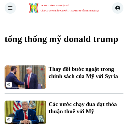
TRANG THÔNG TIN ĐIỆN TỬ
CỦA CƠ QUAN BÁO VÀ PHÁT THANH TRUYỀN HÌNH HÀ NỘI
THỜI SỰ
HÀ NỘI
THẾ GIỚI
KINH TẾ
NHÀ ĐẤT
tổng thống mỹ donald trump
Thay đổi bước ngoặt trong
chính sách của Mỹ với Syria
Các nước chạy đua đạt thỏa
thuận thuế với Mỹ