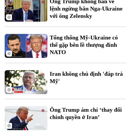
Ông Trump không bàn về
Đất đai
Xe máy
lệnh ngừng bắn Nga-Ukraine
Tuyển sinh
Tin tức
Sức khỏe
với ông Zelensky
Kinh nghiệm
Thị trường
Hướng nghiệp
Làng nghề
Y tế
Thể thao
Đánh giá
Tổng thống Mỹ-Ukraine có
Di tích
Dinh dưỡng
thể gặp bên lề thượng đỉnh
Bóng đá
Giải trí
NATO
Tư vấn sức khỏe
Quần vợt
Tin tức
Đã phát sóng
Golf
Iran không chủ định 'đáp trả
Sao
Mỹ'
Điện ảnh
Thời trang
Ông Trump ám chỉ ‘thay đổi
Âm nhạc
chính quyền ở Iran’