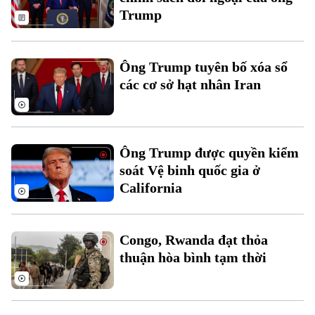
Trump
Ông Trump tuyên bố xóa sổ
các cơ sở hạt nhân Iran
Liên hệ đường dây nóng (bấm để gọi)
Tòa soạn
Tòa soạn
Ông Trump được quyền kiểm
0865.116.699 (hotline)
0865.116.699
soát Vệ binh quốc gia ở
California
Congo, Rwanda đạt thỏa
thuận hòa bình tạm thời