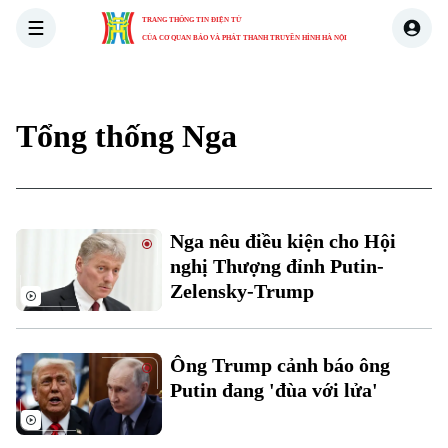
TRANG THÔNG TIN ĐIỆN TỬ
CỦA CƠ QUAN BÁO VÀ PHÁT THANH TRUYỀN HÌNH HÀ NỘI
THỜI SỰ
HÀ NỘI
THẾ GIỚI
KINH TẾ
NHÀ ĐẤT
Tổng thống Nga
Nga nêu điều kiện cho Hội
nghị Thượng đỉnh Putin-
Zelensky-Trump
Ông Trump cảnh báo ông
Putin đang 'đùa với lửa'