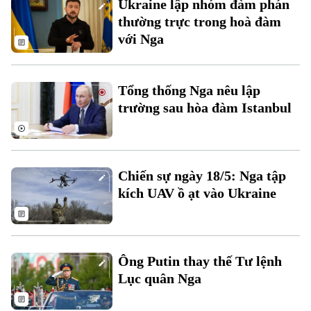
Ukraine lập nhóm đàm phán
Đất đai
Xe máy
thường trực trong hoà đàm
Tuyển sinh
Tin tức
Sức khỏe
với Nga
Kinh nghiệm
Thị trường
Hướng nghiệp
Làng nghề
Y tế
Thể thao
Đánh giá
Tổng thống Nga nêu lập
Di tích
Dinh dưỡng
trường sau hòa đàm Istanbul
Bóng đá
Giải trí
Tư vấn sức khỏe
Quần vợt
Tin tức
Đã phát sóng
Golf
Chiến sự ngày 18/5: Nga tập
Sao
kích UAV ồ ạt vào Ukraine
Điện ảnh
Thời trang
Ông Putin thay thế Tư lệnh
Âm nhạc
Lục quân Nga