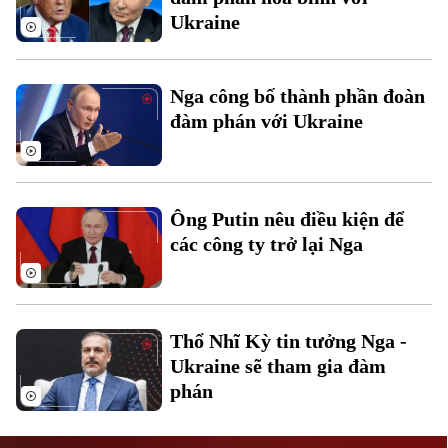
Ukraine
Nga công bố thành phần đoàn
đàm phán với Ukraine
Liên hệ đường dây nóng (bấm để gọi)
Tòa soạn
Tòa soạn
Ông Putin nêu điều kiện để
0865.116.699 (hotline)
0865.116.699
các công ty trở lại Nga
Thổ Nhĩ Kỳ tin tưởng Nga -
Ukraine sẽ tham gia đàm
phán