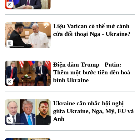
Thời sự
Liệu Vatican có thể mở cánh
Hà Nội
Hà Nội
cửa đối thoại Nga - Ukraine?
Chính trị
Nhịp sống Hà Nội
Thế giới
Xã hội
Người Hà Nội
Điện đàm Trump - Putin:
Tin tức
Kinh tế
An ninh trật tự
Thêm một bước tiến đến hoà
Khoảnh khắc Hà Nội
Quân sự
bình Ukraine
Tin tức
Nhà đất
Công nghệ
Ẩm thực
Hồ sơ
Cafe sáng
Tin tức
Tàu và Xe
Ukraine cân nhắc hội nghị
Người Việt 4 phương
giữa Ukraine, Nga, Mỹ, EU và
Tài chính Ngân hàng
Đầu tư
Ô tô
Anh
Giáo dục
Doanh nghiệp
Căn hộ
Tàu
Tin tức
Văn hóa