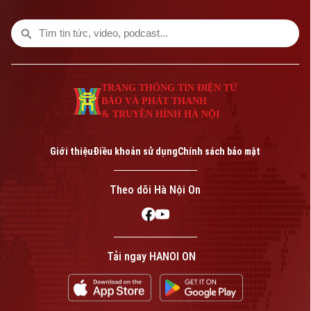
TRANG THÔNG TIN ĐIỆN TỬ
BÁO VÀ PHÁT THANH
& TRUYỀN HÌNH HÀ NỘI
Bản quyền thuộc về Cơ quan Báo và Phát thanh Truyền hình Hà Nội Giấy
phép số: Số 63/GP-TTDT, cấp ngày 10/05/2023
Giới thiệu
Điều khoản sử dụng
Chính sách bảo mật
TRANG THÔNG TIN ĐIỆN TỬ
CỦA CƠ QUAN BÁO VÀ PHÁT THANH TRUYỀN HÌNH HÀ NỘI
Theo dõi Hà Nội On
Số 3-5 Huỳnh Thúc Kháng-Phường Láng-Hà Nội
Giám đốc: VŨ MINH TUẤN
Phó Giám đốc: Nguyễn Kim Khiêm, Nguyễn Minh Đức, Nguyễn Thành Lợi
Tải ngay HANOI ON