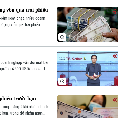
g vốn qua trái phiếu
kiểm soát chặt, nhiều doanh
 động vốn qua trái phiếu
i tái cơ cấu các khoản nợ đến
 Doanh nghiệp vẫn đối mặt bài
ngưỡng 4.500 USD/ounce... là
phiếu trước hạn
 trong tháng 4 khi nhiều doanh
ớc hạn, trong đó nhóm ngân