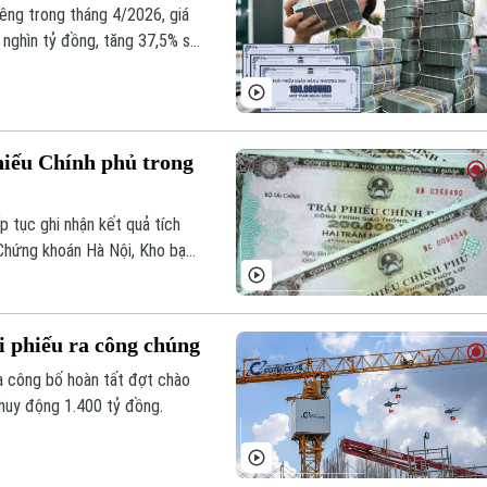
iêng trong tháng 4/2026, giá
 nghìn tỷ đồng, tăng 37,5% so
2025.
hiếu Chính phủ trong
p tục ghi nhận kết quả tích
Chứng khoán Hà Nội, Kho bạc
àn thành hơn một nửa kế
i phiếu ra công chúng
 công bố hoàn tất đợt chào
ị huy động 1.400 tỷ đồng.