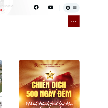
I
E
THỂ THAO
GIẢI TRÍ
ĐÃ PHÁT SÓNG
Bóng đá
Tin tức
ỡng
Quần vợt
Sao
sức khỏe
Golf
Điện ảnh
Thời trang
Âm nhạc