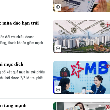
c mùa đáo hạn trái
lớn đối với nhiều doanh
 lắng, thanh khoản giảm mạnh,
m bảo nghĩa vụ tài chính với
ai mục đích
ố kết quả mua lại trái phiếu
thu hồi được 2/6 lô trái phiếu
ới tổng trị giá 100 tỷ đồng.
ạn tăng mạnh