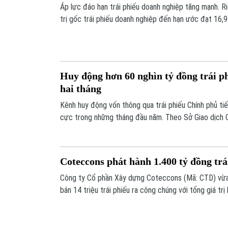
Áp lực đáo hạn trái phiếu doanh nghiệp tăng mạnh. R
trị gốc trái phiếu doanh nghiệp đến hạn ước đạt 16,9
với tháng 3/2026 và gấp 3,4 lần so với cùng kỳ năm 
Huy động hơn 60 nghìn tỷ đồng trái p
hai tháng
Kênh huy động vốn thông qua trái phiếu Chính phủ tiế
cực trong những tháng đầu năm. Theo Sở Giao dịch 
Nhà nước đã huy động được hơn 60.000 tỷ đồng, ho
hoạch phát hành của quý I.
Coteccons phát hành 1.400 tỷ đồng trá
Công ty Cổ phần Xây dựng Coteccons (Mã: CTD) vừa
bán 14 triệu trái phiếu ra công chúng với tổng giá tr