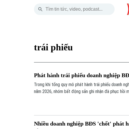
Thứ Năm
THỜI SỰ
HÀ NỘI
THẾ GIỚI
06 Tháng 08, 2026
Hà Nội
Nhịp sống Hà Nộ
Tin tức
trái phiếu
Chính trị
Người Hà Nội
Quân s
Xã hội
Khoảnh khắc Hà 
Hồ sơ
Phát hành trái phiếu doanh nghiệp B
An ninh trật tự
Ẩm thực
Người V
Trong khi tổng quy mô phát hành trái phiếu doanh ng
năm 2026, nhóm bất động sản ghi nhận đà phục hồi 
Công nghệ
Nhiều doanh nghiệp BĐS 'chốt' phát h