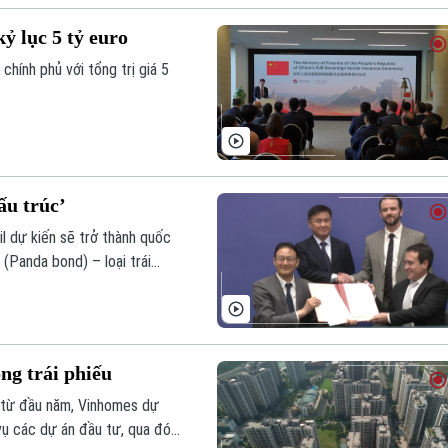
ỷ lục 5 tỷ euro
chính phủ với tổng trị giá 5
ấu trúc’
l dự kiến sẽ trở thành quốc
 (Panda bond) – loại trái
ài phát hành tại thị trường
ng trái phiếu
u từ đầu năm, Vinhomes dự
vụ các dự án đầu tư, qua đó