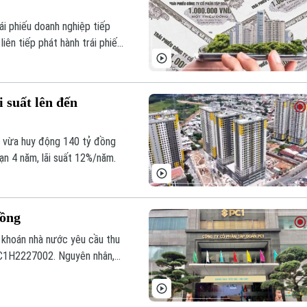
ái phiếu doanh nghiệp tiếp
iên tiếp phát hành trái phiếu
i suất lên đến
p vừa huy động 140 tỷ đồng
ạn 4 năm, lãi suất 12%/năm.
đồng
khoán nhà nước yêu cầu thu
 PC1H2227002. Nguyên nhân,
 trong tổng số 900 tỷ đồng
 để trả các khoản vay ngắn
tinBank).