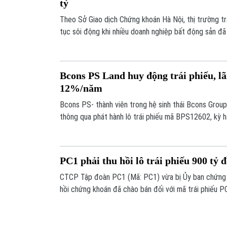
tỷ
Theo Sở Giao dịch Chứng khoán Hà Nội, thị trường tr
tục sôi động khi nhiều doanh nghiệp bất động sản đã l
với quy mô lớn trong những ngày cuối tháng 6.
Bcons PS Land huy động trái phiếu, lã
12%/năm
Bcons PS- thành viên trong hệ sinh thái Bcons Grou
thông qua phát hành lô trái phiếu mã BPS12602, kỳ h
PC1 phải thu hồi lô trái phiếu 900 tỷ 
CTCP Tập đoàn PC1 (Mã: PC1) vừa bị Ủy ban chứng 
hồi chứng khoán đã chào bán đối với mã trái phiếu
cơ quan quản lý xác định PC1 đã sử dụng 90 tỷ đồng
thu được từ đợt phát hành trái phiếu riêng lẻ mã này
hạn tại Ngân hàng TMCP Công Thương Việt Nam (Vie