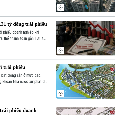
 đồng.
1 tỷ đồng trái phiếu
ái phiếu doanh nghiệp khi
a thể thanh toán gần 131 tỷ
 tới 15%/năm, đồng thời phải
ì trái phiếu
ho bất động sản ở mức cao,
g khoán Nhà nước xử phạt do
h riêng lẻ.
trái phiếu doanh