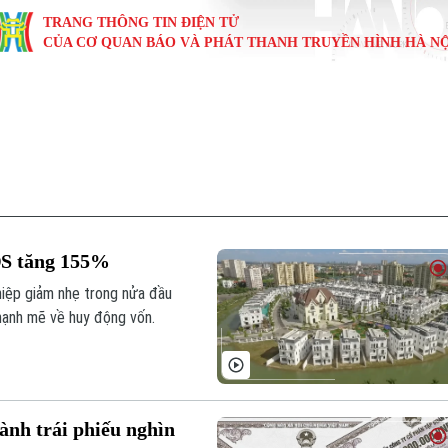
TRANG THÔNG TIN ĐIỆN TỬ
CỦA CƠ QUAN BÁO VÀ PHÁT THANH TRUYỀN HÌNH HÀ NỘ
KINH TẾ
NHÀ ĐẤT
TÀU VÀ XE
GIÁO DỤC
VĂN HÓA
SỨC KHỎ
i
Tin tức
Tin tức
Ô tô
Tin tức
Tin tức
Y tế
ự
Cafe sáng
Đầu tư
Tàu
Tuyển sinh
Làng nghề
Dinh dư
Nội
Tài chính Ngân hàng
Căn hộ
Xe máy
Hướng nghiệp
Di tích
Tư vấn 
ĐS tăng 155%
iệt 4 phương
Doanh nghiệp
Đất đai
Thị trường
hiệp giảm nhẹ trong nửa đầu
mạnh mẽ về huy động vốn.
Kinh nghiệm
Đánh giá
ành trái phiếu nghìn