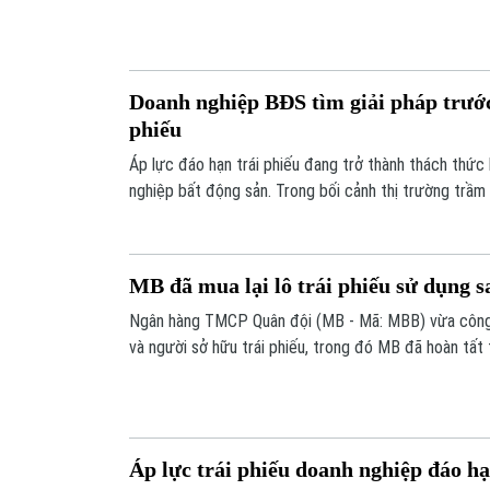
hàng chiếm tỷ trọng áp đảo.
Doanh nghiệp BĐS tìm giải pháp trướ
phiếu
Áp lực đáo hạn trái phiếu đang trở thành thách thức 
nghiệp bất động sản. Trong bối cảnh thị trường trầm
nhiều doanh nghiệp buộc phải tìm cách xoay xở để đả
nhà đầu tư.
MB đã mua lại lô trái phiếu sử dụng s
Ngân hàng TMCP Quân đội (MB - Mã: MBB) vừa công b
và người sở hữu trái phiếu, trong đó MB đã hoàn tất 
được Ủy ban Chứng khoán Nhà nước yêu cầu mua lại v
Áp lực trái phiếu doanh nghiệp đáo h