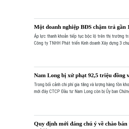
nâng quy mô phát hành năm 2026 lên mức 36.000 tỷ
Một doanh nghiệp BĐS chậm trả gần 13
Áp lực thanh khoản tiếp tục bộc lộ trên thị trường tr
Công ty TNHH Phát triển Kinh doanh Xây dựng 3 chư
đồng tiền gốc và lãi của lô trái phiếu có lãi suất lên
thương lượng với trái chủ về phương án xử lý.
Nam Long bị xử phạt 92,5 triệu đồng v
Trong bối cảnh chi phí gia tăng và lượng hàng tồn k
mới đây CTCP Đầu tư Nam Long còn bị Ủy ban Chứn
vi phạm quy định về đăng ký lưu ký trái phiếu phát hàn
Quy định mới đáng chú ý về chào bán 