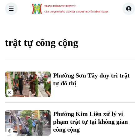
TRANG THÔNG TIN ĐIỆN TỬ
CỦA CƠ QUAN BÁO VÀ PHÁT THANH TRUYỀN HÌNH HÀ NỘI
THỜI SỰ
HÀ NỘI
THẾ GIỚI
KINH TẾ
NHÀ ĐẤT
trật tự công cộng
Phường Sơn Tây duy trì trật
tự đô thị
Phường Kim Liên xử lý vi
phạm trật tự tại không gian
công cộng