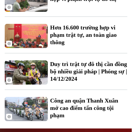
Hơn 16.600 trường hợp vi
phạm trật tự, an toàn giao
thông
Liên hệ đường dây nóng (bấm để gọi)
Tòa soạn
Tòa soạn
Duy trì trật tự đô thị cần đồng
0865.116.699 (hotline)
0865.116.699
bộ nhiều giải pháp | Phóng sự |
14/12/2024
Công an quận Thanh Xuân
mở cao điểm tấn công tội
phạm