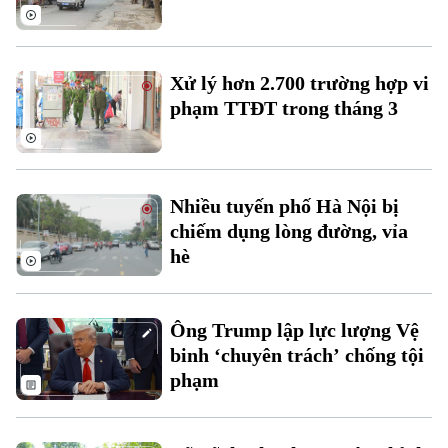
Thời sự
Xử lý hơn 2.700 trường hợp vi
Hà Nội
Hà Nội
phạm TTĐT trong tháng 3
Chính trị
Nhịp sống Hà Nội
Thế giới
Xã hội
Người Hà Nội
Nhiều tuyến phố Hà Nội bị
Tin tức
Kinh tế
An ninh trật tự
chiếm dụng lòng đường, vỉa
Khoảnh khắc Hà Nội
Quân sự
hè
Tin tức
Nhà đất
Công nghệ
Ẩm thực
Hồ sơ
Cafe sáng
Tin tức
Tàu và Xe
Ông Trump lập lực lượng Vệ
Người Việt 4 phương
binh ‘chuyên trách’ chống tội
Tài chính Ngân hàng
Đầu tư
Ô tô
phạm
Giáo dục
Doanh nghiệp
Căn hộ
Tàu
Tin tức
Văn hóa