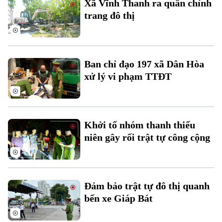
Xã Vĩnh Thanh ra quân chỉnh
Đất đai
Xe máy
trang đô thị
Tuyển sinh
Tin tức
Sức khỏe
Kinh nghiệm
Thị trường
Hướng nghiệp
Làng nghề
Y tế
Thể thao
Đánh giá
Ban chỉ đạo 197 xã Dân Hòa
Di tích
Dinh dưỡng
xử lý vi phạm TTĐT
Bóng đá
Giải trí
Tư vấn sức khỏe
Quần vợt
Tin tức
Đã phát sóng
Golf
Khởi tố nhóm thanh thiếu
Sao
niên gây rối trật tự công cộng
Điện ảnh
Thời trang
Đảm bảo trật tự đô thị quanh
Âm nhạc
bến xe Giáp Bát