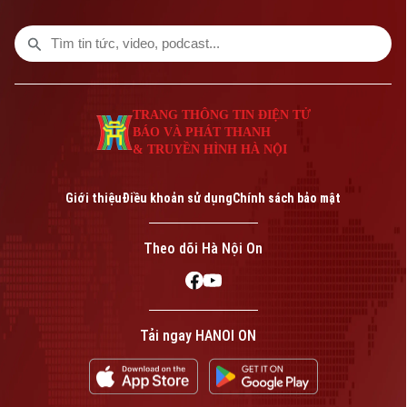
TRANG THÔNG TIN ĐIỆN TỬ
BÁO VÀ PHÁT THANH
& TRUYỀN HÌNH HÀ NỘI
Bản quyền thuộc về Cơ quan Báo và Phát thanh Truyền hình Hà Nội Giấy
phép số: Số 63/GP-TTDT, cấp ngày 10/05/2023
Giới thiệu
Điều khoản sử dụng
Chính sách bảo mật
TRANG THÔNG TIN ĐIỆN TỬ
CỦA CƠ QUAN BÁO VÀ PHÁT THANH TRUYỀN HÌNH HÀ NỘI
Theo dõi Hà Nội On
Số 3-5 Huỳnh Thúc Kháng-Phường Láng-Hà Nội
Giám đốc: VŨ MINH TUẤN
Phó Giám đốc: Nguyễn Kim Khiêm, Nguyễn Minh Đức, Nguyễn Thành Lợi
Tải ngay HANOI ON