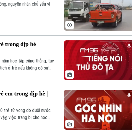
ông, nguyên nhân chủ yếu vì
ẻ trong dịp hè |
t năm học tập căng thẳng, tuy
 tích ở trẻ nếu không có sự
ẻ em trong dịp hè |
00 trẻ tử vong do đuối nước
 vậy, việc trang bị cho học
ích cần được quan tâm hơn.
sĩ Nguyễn Trọng An, nguyên