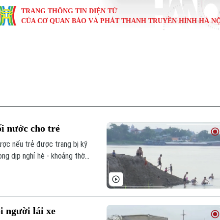
TRANG THÔNG TIN ĐIỆN TỬ
CỦA CƠ QUAN BÁO VÀ PHÁT THANH TRUYỀN HÌNH HÀ NỘ
KINH TẾ
NHÀ ĐẤT
TÀU VÀ XE
GIÁO DỤC
VĂN HÓA
SỨC KHỎ
i
Tin tức
Tin tức
Ô tô
Tin tức
Tin tức
Y tế
ự
Cafe sáng
Đầu tư
Tàu
Tuyển sinh
Làng nghề
Dinh dư
Nội
Tài chính Ngân hàng
Căn hộ
Xe máy
Hướng nghiệp
Di tích
Tư vấn 
i nước cho trẻ
iệt 4 phương
Doanh nghiệp
Đất đai
Thị trường
ược nếu trẻ được trang bị kỹ
ong dịp nghỉ hè - khoảng thời
Kinh nghiệm
Đánh giá
i người lái xe