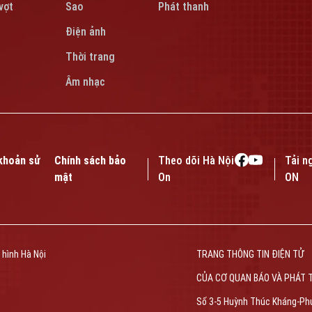
vợt
Sao
Phát thanh
Điện ảnh
Thời trang
Âm nhạc
khoản sử
Chính sách bảo
Theo dõi Hà Nội
Tải n
mật
On
ON
 hình Hà Nội
TRANG THÔNG TIN ĐIỆN TỬ
CỦA CƠ QUAN BÁO VÀ PHÁT 
Số 3-5 Huỳnh Thúc Kháng-Ph