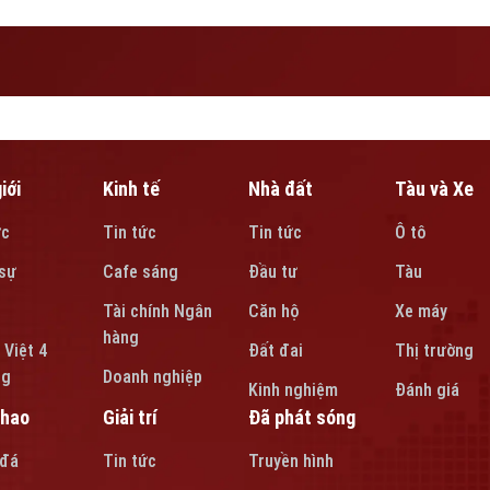
 LĐTB&XH - nay là Cục bà mẹ
iới
Kinh tế
Nhà đất
Tàu và Xe
ức
Tin tức
Tin tức
Ô tô
sự
Cafe sáng
Đầu tư
Tàu
Tài chính Ngân
Căn hộ
Xe máy
hàng
 Việt 4
Đất đai
Thị trường
ng
Doanh nghiệp
Kinh nghiệm
Đánh giá
thao
Giải trí
Đã phát sóng
 đá
Tin tức
Truyền hình