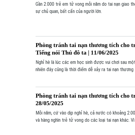
Gần 2.000 trẻ em tử vong mỗi năm do tai nạn giao th
sự chủ quan, bất cẩn của người lớn.
Phòng tránh tai nạn thương tích cho tr
Tiếng nói Thủ đô ta | 11/06/2025
Nghỉ hè là lúc các em học sinh được vui chơi sau mộ
nhiên đây cũng là thời điểm dễ xảy ra tai nạn thương
giám sát và trang bị kỹ năng cần thiết.
Phòng tránh tai nạn thương tích cho tr
28/05/2025
Mỗi năm, cứ vào dịp nghỉ hè, cả nước có khoảng 2.0
và hàng nghìn trẻ tử vong do các loại tai nạn khác. Vì
sinh kiến thức, kỹ năng phòng tránh tai nạn thương t
Đây là chủ đề được chương trình bàn luận cùng bác 