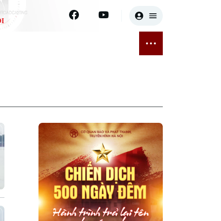
I
E
THỂ THAO
GIẢI TRÍ
ĐÃ PHÁT SÓNG
Bóng đá
Tin tức
ỡng
Quần vợt
Sao
sức khỏe
Golf
Điện ảnh
Thời trang
Âm nhạc