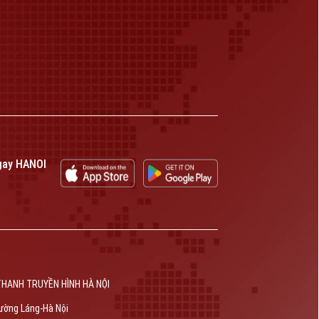
gay HANOI
THANH TRUYỀN HÌNH HÀ NỘI
ường Láng-Hà Nội