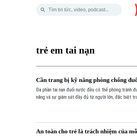
Chủ Nhật
THỜI SỰ
HÀ NỘI
THẾ GIỚI
09 Tháng 08, 2026
Hà Nội
Nhịp sống Hà Nộ
Tin tức
trẻ em tai nạn
Chính trị
Người Hà Nội
Quân s
Xã hội
Khoảnh khắc Hà 
Hồ sơ
Cần trang bị kỹ năng phòng chống đuố
An ninh trật tự
Ẩm thực
Người V
Đa phần tai nạn đuối nước đều có thể phòng tránh đ
năng và sự giám sát đầy đủ từ người lớn, đặc biệt tr
Công nghệ
gian tiềm ẩn nhiều nguy cơ tai nạn, thương tích.
An toàn cho trẻ là trách nhiệm của mỗ