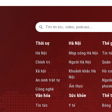
Phó Cục trưởng Cục Bảo vệ và Chăm sóc trẻ em, Bộ
và trẻ e
Thời sự
Hà Nội
Thế g
Hà Nội
Nhịp sống Hà Nội
Tin t
Chính trị
Người Hà Nội
Quân 
Xã hội
Khoảnh khắc Hà
Hồ sơ
Nội
An ninh trật tự
Người
Ẩm thực
phươ
Công nghệ
Văn hóa
Sức khỏe
Thể 
Tin tức
Y tế
Bóng