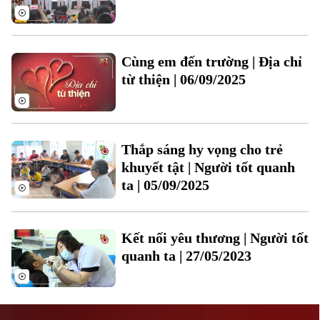
Đất đai
Xe máy
Tuyển sinh
Tin tức
Sức khỏe
Kinh nghiệm
Thị trường
Hướng nghiệp
Cùng em đến trường | Địa chỉ
Làng nghề
Y tế
Thể thao
Đánh giá
từ thiện | 06/09/2025
Di tích
Dinh dưỡng
Bóng đá
Giải trí
Tư vấn sức khỏe
Quần vợt
Thắp sáng hy vọng cho trẻ
Tin tức
Đã phát sóng
khuyết tật | Người tốt quanh
Golf
Sao
ta | 05/09/2025
Điện ảnh
Kết nối yêu thương | Người tốt
Thời trang
quanh ta | 27/05/2023
Theo dõi Hà Nội On
Âm nhạc