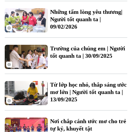
Thời sự
Những tấm lòng yêu thương|
Người tốt quanh ta |
Hà Nội
09/02/2026
Hà Nội
Chính trị
Nhịp sống Hà Nội
Thế giới
Trường của chúng em | Người
Xã hội
tốt quanh ta | 30/09/2025
Người Hà Nội
Tin tức
Kinh tế
An ninh trật tự
Khoảnh khắc Hà Nội
Quân sự
Tin tức
Nhà đất
Công nghệ
Ẩm thực
Từ lớp học nhỏ, thắp sáng ước
Hồ sơ
Cafe sáng
mơ lớn | Người tốt quanh ta |
Tin tức
Tàu và Xe
13/09/2025
Người Việt 4 phương
Tài chính Ngân hàng
Đầu tư
Ô tô
Giáo dục
Doanh nghiệp
Căn hộ
Nơi chắp cánh ước mơ cho trẻ
Tàu
Tin tức
Văn hóa
tự kỷ, khuyết tật