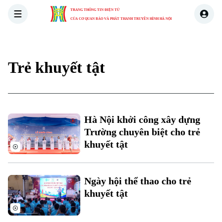
TRANG THÔNG TIN ĐIỆN TỬ
CỦA CƠ QUAN BÁO VÀ PHÁT THANH TRUYỀN HÌNH HÀ NỘI
THỜI SỰ
HÀ NỘI
THẾ GIỚI
KINH TẾ
NHÀ ĐẤT
Trẻ khuyết tật
Hà Nội khởi công xây dựng
Xu hướng
Trường chuyên biệt cho trẻ
khuyết tật
Ngày hội thể thao cho trẻ
khuyết tật
Chuyên mục