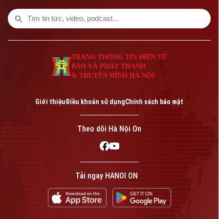
TRANG THÔNG TIN ĐIỆN TỬ
BÁO VÀ PHÁT THANH
& TRUYỀN HÌNH HÀ NỘI
Liên hệ đường dây nóng (bấm để gọi)
Tòa soạn
Tòa soạn
Giới thiệu
Điều khoản sử dụng
Chính sách bảo mật
0865.116.699 (hotline)
0865.116.699
Theo dõi Hà Nội On
Tải ngay HANOI ON
Bản quyền thuộc về Cơ quan Báo và Phát thanh Truyền hình Hà Nội Giấy
phép số: Số 63/GP-TTDT, cấp ngày 10/05/2023