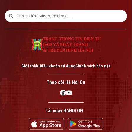
TRANG THÔNG TIN ĐIỆN TỬ
BÁO VÀ PHÁT THANH
& TRUYỀN HÌNH HÀ NỘI
Bản quyền thuộc về Cơ quan Báo và Phát thanh Truyền hình Hà Nội Giấy
phép số: Số 63/GP-TTDT, cấp ngày 10/05/2023
Giới thiệu
Điều khoản sử dụng
Chính sách bảo mật
TRANG THÔNG TIN ĐIỆN TỬ
CỦA CƠ QUAN BÁO VÀ PHÁT THANH TRUYỀN HÌNH HÀ NỘI
Theo dõi Hà Nội On
Số 3-5 Huỳnh Thúc Kháng-Phường Láng-Hà Nội
Giám đốc: VŨ MINH TUẤN
Phó Giám đốc: Nguyễn Kim Khiêm, Nguyễn Minh Đức, Nguyễn Thành Lợi
Tải ngay HANOI ON