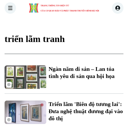
TRANG THÔNG TIN ĐIỆN TỬ
CỦA CƠ QUAN BÁO VÀ PHÁT THANH TRUYỀN HÌNH HÀ NỘI
THỜI SỰ
HÀ NỘI
THẾ GIỚI
KINH TẾ
NHÀ ĐẤT
triển lãm tranh
Ngàn năm di sản – Lan tỏa
tình yêu di sản qua hội họa
Triển lãm 'Biên độ tương lai':
Đưa nghệ thuật đương đại vào
đô thị