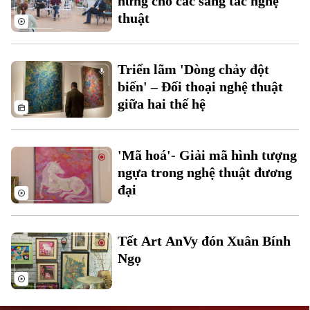
hứng cho các sáng tác nghệ
thuật
Triển lãm 'Dòng chảy đột
biến' – Đối thoại nghệ thuật
giữa hai thế hệ
Liên hệ đường dây nóng (bấm để gọi)
Tòa soạn
Tòa soạn
'Mã hoá'- Giải mã hình tượng
0865.116.699 (hotline)
0865.116.699
ngựa trong nghệ thuật đương
đại
Tết Art AnVy đón Xuân Bính
Ngọ