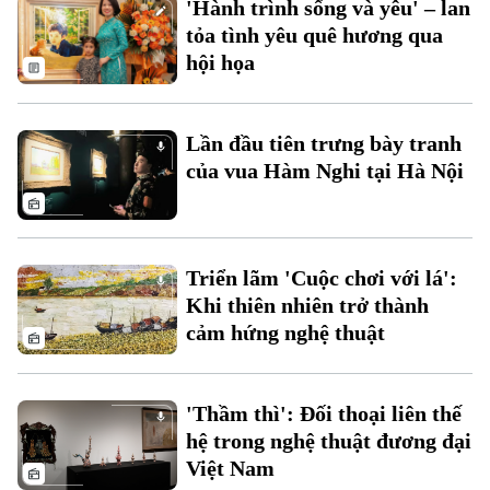
'Hành trình sống và yêu' – lan
Đất đai
Xe máy
tỏa tình yêu quê hương qua
Tuyển sinh
Tin tức
Sức khỏe
hội họa
Kinh nghiệm
Thị trường
Hướng nghiệp
Làng nghề
Y tế
Thể thao
Đánh giá
Lần đầu tiên trưng bày tranh
Di tích
Dinh dưỡng
của vua Hàm Nghi tại Hà Nội
Bóng đá
Giải trí
Tư vấn sức khỏe
Quần vợt
Tin tức
Đã phát sóng
Golf
Triển lãm 'Cuộc chơi với lá':
Sao
Khi thiên nhiên trở thành
cảm hứng nghệ thuật
Điện ảnh
Thời trang
'Thầm thì': Đối thoại liên thế
Âm nhạc
hệ trong nghệ thuật đương đại
Việt Nam