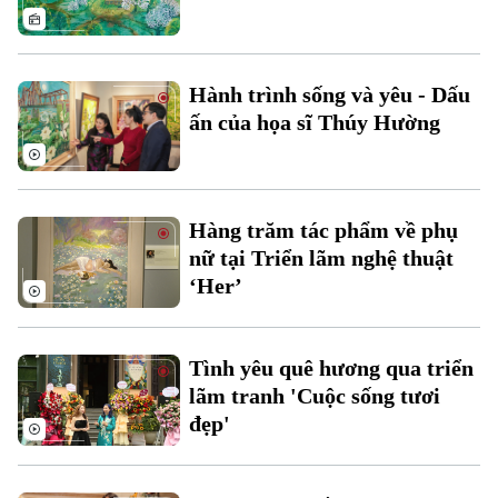
Thời sự
Hành trình sống và yêu - Dấu
Hà Nội
Hà Nội
ấn của họa sĩ Thúy Hường
Chính trị
Nhịp sống Hà Nội
Thế giới
Xã hội
Người Hà Nội
Hàng trăm tác phẩm về phụ
Tin tức
Kinh tế
nữ tại Triển lãm nghệ thuật
An ninh trật tự
Khoảnh khắc Hà Nội
Quân sự
‘Her’
Tin tức
Nhà đất
Công nghệ
Ẩm thực
Hồ sơ
Cafe sáng
Tin tức
Tàu và Xe
Tình yêu quê hương qua triển
Người Việt 4 phương
lãm tranh 'Cuộc sống tươi
Tài chính Ngân hàng
Đầu tư
Ô tô
đẹp'
Giáo dục
Doanh nghiệp
Căn hộ
Tàu
Tin tức
Văn hóa