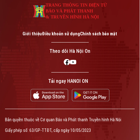
TRANG THÔNG TIN ĐIỆN TỬ
BÁO VÀ PHÁT THANH
& TRUYỀN HÌNH HÀ NỘI
Liên hệ đường dây nóng (bấm để gọi)
Giới thiệu
Điều khoản sử dụng
Chính sách bảo mật
Tòa soạn
Tòa soạn
0865.116.699 (hotline)
0865.116.699
Theo dõi Hà Nội On
Tải ngay HANOI ON
Bản quyền thuộc về Cơ quan Báo và Phát thanh Truyền hình Hà Nội Giấy
phép số: Số 63/GP-TTDT, cấp ngày 10/05/2023
TRANG THÔNG TIN ĐIỆN TỬ
Bản quyền thuộc về Cơ quan Báo và Phát thanh Truyền hình Hà Nội
CỦA CƠ QUAN BÁO VÀ PHÁT THANH TRUYỀN HÌNH HÀ NỘI
Giấy phép số: 63/GP-TTĐT, cấp ngày 10/05/2023
Số 3-5 Huỳnh Thúc Kháng-Phường Láng-Hà Nội
Giám đốc: VŨ MINH TUẤN