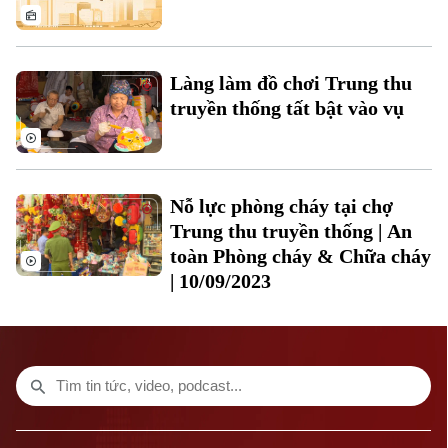
Tin tức
Sức khỏe
Kinh nghiệm
Thị trường
Hướng nghiệp
Làng nghề
Y tế
Thể thao
Đánh giá
Làng làm đồ chơi Trung thu
Di tích
truyền thống tất bật vào vụ
Dinh dưỡng
Bóng đá
Giải trí
Tư vấn sức khỏe
Quần vợt
Tin tức
Đã phát sóng
Nỗ lực phòng cháy tại chợ
Golf
Sao
Trung thu truyền thống | An
toàn Phòng cháy & Chữa cháy
Điện ảnh
| 10/09/2023
Thời trang
Theo dõi Hà Nội On
Âm nhạc