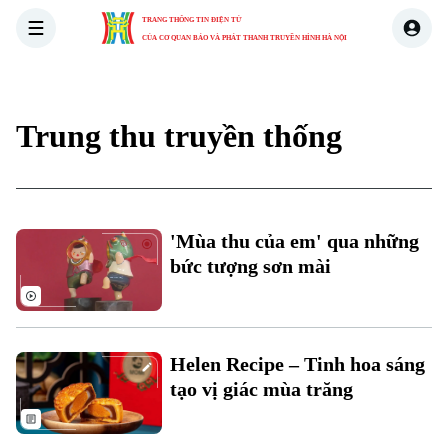
TRANG THÔNG TIN ĐIỆN TỬ
CỦA CƠ QUAN BÁO VÀ PHÁT THANH TRUYỀN HÌNH HÀ NỘI
THỜI SỰ
HÀ NỘI
THẾ GIỚI
KINH TẾ
NHÀ ĐẤT
Trung thu truyền thống
Xu hướng
'Mùa thu của em' qua những
bức tượng sơn mài
Helen Recipe – Tinh hoa sáng
tạo vị giác mùa trăng
Chuyên mục