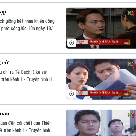
tạp
ạch giống hệt nhau khiến công
m phát sóng lúc 13h ngày 18/9
g cứ
 chỉ ra Tề Bạch là kẻ sát
trên kênh 1 - Truyền hình Hà
quan
quan đến cái chết của Thiên
 trên kênh 1 - Truyền hình