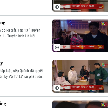
ạng
có lời giải. Tập 13 “Truyền
 1 - Truyền hình Hà Nội.
ẫy
háp luật, sếp Quách đã quyết
yền kỳ Vệ Tư Lý” sẽ phát sóng
ống