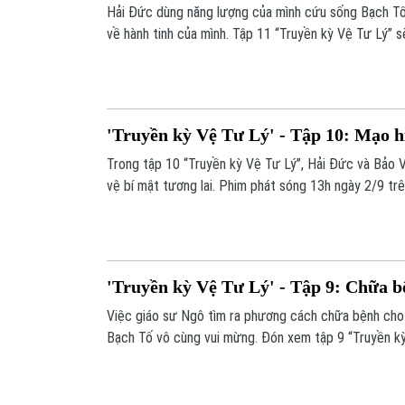
Hải Đức dùng năng lượng của mình cứu sống Bạch Tố
về hành tinh của mình. Tập 11 “Truyền kỳ Vệ Tư Lý” 
trên kênh 1.
'Truyền kỳ Vệ Tư Lý' - Tập 10: Mạo 
Trong tập 10 “Truyền kỳ Vệ Tư Lý”, Hải Đức và Bảo 
vệ bí mật tương lai. Phim phát sóng 13h ngày 2/9 trê
'Truyền kỳ Vệ Tư Lý' - Tập 9: Chữa 
Việc giáo sư Ngô tìm ra phương cách chữa bệnh cho 
Bạch Tố vô cùng vui mừng. Đón xem tập 9 “Truyền kỳ
trên kênh 1.