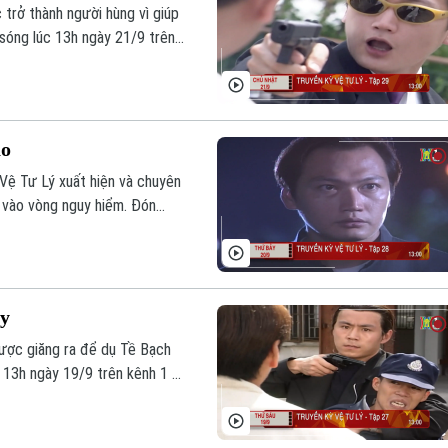
 trở thành người hùng vì giúp
sóng lúc 13h ngày 21/9 trên
ao
Vệ Tư Lý xuất hiện và chuyên
ý vào vòng nguy hiểm. Đón
1 - Truyền hình Hà Nội.
ẫy
được giăng ra để dụ Tề Bạch
 13h ngày 19/9 trên kênh 1 -