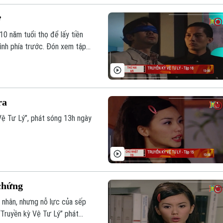
ợ
10 năm tuổi thọ để lấy tiền
ình phía trước. Đón xem tập
nh Hà Nội.
ra
Vệ Tư Lý”, phát sóng 13h ngày
 chứng
 nhân, nhưng nỗ lực của sếp
“Truyền kỳ Vệ Tư Lý” phát