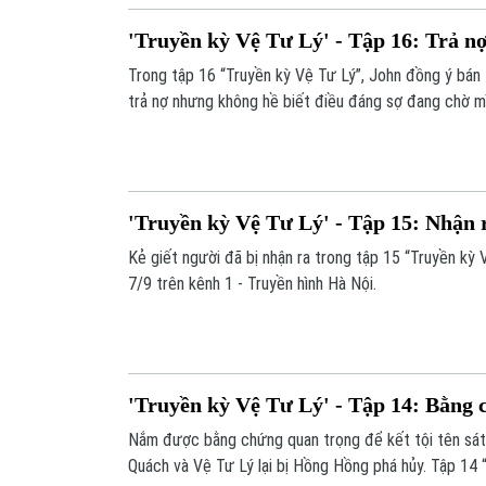
'Truyền kỳ Vệ Tư Lý' - Tập 16: Trả n
Trong tập 16 “Truyền kỳ Vệ Tư Lý”, John đồng ý bán 
trả nợ nhưng không hề biết điều đáng sợ đang chờ m
phim phát sóng 13h ngày 8/9 trên kênh 1 - Truyền hì
'Truyền kỳ Vệ Tư Lý' - Tập 15: Nhận 
Kẻ giết người đã bị nhận ra trong tập 15 “Truyền kỳ 
7/9 trên kênh 1 - Truyền hình Hà Nội.
'Truyền kỳ Vệ Tư Lý' - Tập 14: Bằng
Nắm được bằng chứng quan trọng để kết tội tên sát
Quách và Vệ Tư Lý lại bị Hồng Hồng phá hủy. Tập 14 