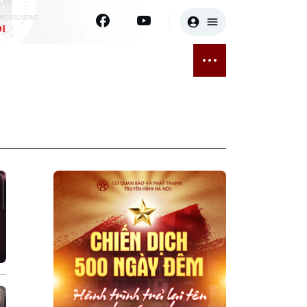
I
E
THỂ THAO
GIẢI TRÍ
ĐÃ PHÁT SÓNG
Bóng đá
Tin tức
ỡng
Quần vợt
Sao
sức khỏe
Golf
Điện ảnh
Thời trang
Âm nhạc