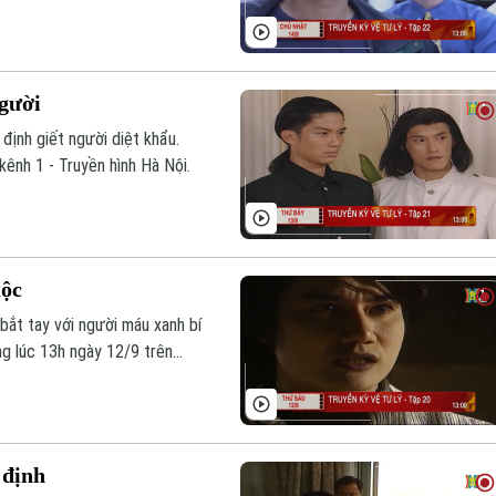
người
định giết người diệt khẩu.
ênh 1 - Truyền hình Hà Nội.
uộc
bắt tay với người máu xanh bí
g lúc 13h ngày 12/9 trên
 định