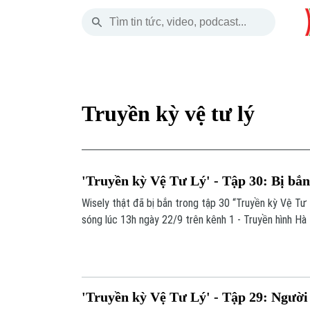
Thứ Sáu
THỜI SỰ
HÀ NỘI
THẾ GIỚI
07 Tháng 08, 2026
Hà Nội
Nhịp sống Hà Nộ
Tin tức
Truyền kỳ vệ tư lý
Chính trị
Người Hà Nội
Quân s
Xã hội
Khoảnh khắc Hà 
Hồ sơ
'Truyền kỳ Vệ Tư Lý' - Tập 30: Bị bắn
An ninh trật tự
Ẩm thực
Người V
Wisely thật đã bị bắn trong tập 30 “Truyền kỳ Vệ Tư
sóng lúc 13h ngày 22/9 trên kênh 1 - Truyền hình Hà 
Công nghệ
'Truyền kỳ Vệ Tư Lý' - Tập 29: Người