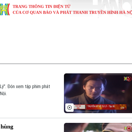
TRANG THÔNG TIN ĐIỆN TỬ
CỦA CƠ QUAN BÁO VÀ PHÁT THANH TRUYỀN HÌNH HÀ NỘ
KINH TẾ
NHÀ ĐẤT
TÀU VÀ XE
GIÁO DỤC
VĂN HÓA
SỨC KHỎ
i
Tin tức
Tin tức
Ô tô
Tin tức
Tin tức
Y tế
ự
Cafe sáng
Đầu tư
Tàu
Tuyển sinh
Làng nghề
Dinh dư
Nội
Tài chính Ngân hàng
Căn hộ
Xe máy
Hướng nghiệp
Di tích
Tư vấn 
iệt 4 phương
Doanh nghiệp
Đất đai
Thị trường
 Lý”. Đón xem tập phim phát
Nội.
Kinh nghiệm
Đánh giá
 hùng