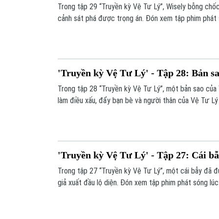
Trong tập 29 “Truyền kỳ Vệ Tư Lý”, Wisely bỗng chốc
cảnh sát phá được trọng án. Đón xem tập phim phát 
kênh 1 - Truyền hình Hà Nội.
'Truyền kỳ Vệ Tư Lý' - Tập 28: Bản s
Trong tập 28 “Truyền kỳ Vệ Tư Lý”, một bản sao của 
làm điều xấu, đẩy bạn bè và người thân của Vệ Tư L
xem tập phim phát sóng lúc 13h ngày 20/9 trên kênh 
'Truyền kỳ Vệ Tư Lý' - Tập 27: Cái b
Trong tập 27 “Truyền kỳ Vệ Tư Lý”, một cái bẫy đã 
giả xuất đầu lộ diện. Đón xem tập phim phát sóng lúc
Truyền hình Hà Nội.