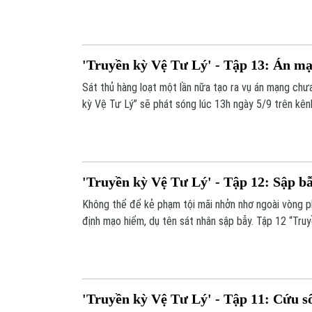
sóng 13h ngày 6/9 trên kênh 1 - Truyền hình Hà Nội.
'Truyền kỳ Vệ Tư Lý' - Tập 13: Án m
Sát thủ hàng loạt một lần nữa tạo ra vụ án mạng chưa 
kỳ Vệ Tư Lý” sẽ phát sóng lúc 13h ngày 5/9 trên kênh
'Truyền kỳ Vệ Tư Lý' - Tập 12: Sập b
Không thể để kẻ phạm tội mãi nhởn nhơ ngoài vòng p
định mạo hiểm, dụ tên sát nhân sập bẫy. Tập 12 “Tru
lúc 13h ngày 4/9 trên kênh 1 - Truyền hình Hà Nội.
'Truyền kỳ Vệ Tư Lý' - Tập 11: Cứu s