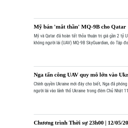
đạn dược.
Mỹ bán 'mắt thần' MQ-9B cho Qatar
Mỹ và Qatar đã hoàn tất thỏa thuận trị giá gần 2 tỷ
không người lái (UAV) MQ-9B SkyGuardian, do Tập đo
vào ngày 14/5.
Nga tấn công UAV quy mô lớn vào Uk
Chính quyền Ukraine mới đây cho biết, Nga đã phón
người lái vào lãnh thổ Ukraine trong đêm Chủ Nhật 11
Chương trình Thời sự 23h00 | 12/05/2