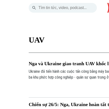
Thứ Bảy
THỜI SỰ
HÀ NỘI
THẾ GIỚI
08 Tháng 08, 2026
Hà Nội
Nhịp sống Hà Nộ
Tin tức
UAV
Chính trị
Người Hà Nội
Quân s
Xã hội
Khoảnh khắc Hà 
Hồ sơ
Nga và Ukraine giao tranh UAV khốc l
An ninh trật tự
Ẩm thực
Người V
Ukraine đã tiến hành các cuộc tấn công bằng máy ba
ba khu phức hợp công nghiệp - quân sự quan trọng ở
Công nghệ
Chiến sự 26/5: Nga, Ukraine hoàn tất t