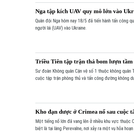
Nga tập kích UAV quy mô lớn vào Ukr
Quân đội Nga hôm nay 18/5 đã tiến hành tấn công q
người lái (UAV) vào Ukraine.
Triều Tiên tập trận thả bom lượn tầm
Sư đoàn Không quân Cận vệ số 1 thuộc không quân Tr
cuộc tập trận phòng thủ và tấn công đường không dướ
nhà lãnh đạo Kim Jong-un.
Kho đạn dược ở Crimea nổ sau cuộc t
Một tiếng nổ lớn đã vang lên ở nhiều khu vực thuộc 
biệt là tại làng Perevalne, nơi xảy ra một vụ hỏa hoạ