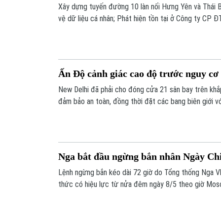
Xây dựng tuyến đường 10 làn nối Hưng Yên và Thái B
vệ dữ liệu cá nhân; Phát hiện tồn tại ở Công ty CP
UAV quy mô vào Ukraine;... là một số nội dung đáng c
sự 23h00 hôm nay.
Ấn Độ cảnh giác cao độ trước nguy cơ
New Delhi đã phải cho đóng cửa 21 sân bay trên kh
đảm bảo an toàn, đồng thời đặt các bang biên giới vớ
báo động đỏ, sau khi Pakistan đe dọa đáp trả chiến 
Độ.
Nga bắt đầu ngừng bắn nhân Ngày Ch
Lệnh ngừng bắn kéo dài 72 giờ do Tổng thống Nga Vl
thức có hiệu lực từ nửa đêm ngày 8/5 theo giờ Mosc
Việt Nam).