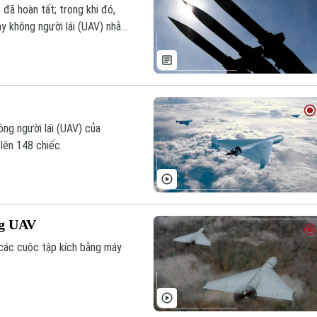
 đã hoàn tất; trong khi đó,
ay không người lái (UAV) nhằm
ng người lái (UAV) của
lên 148 chiếc.
ng UAV
 các cuộc tập kích bằng máy