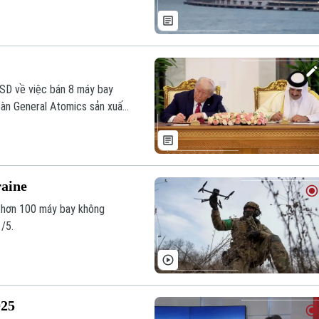
 USD về việc bán 8 máy bay
àn General Atomics sản xuất,
raine
g hơn 100 máy bay không
/5.
025