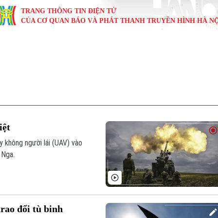
TRANG THÔNG TIN ĐIỆN TỬ
CỦA CƠ QUAN BÁO VÀ PHÁT THANH TRUYỀN HÌNH HÀ NỘ
KINH TẾ
NHÀ ĐẤT
TÀU VÀ XE
GIÁO DỤC
VĂN HÓA
SỨC KHỎ
i
Tin tức
Tin tức
Ô tô
Tin tức
Tin tức
Y tế
ự
Cafe sáng
Đầu tư
Tàu
Tuyển sinh
Làng nghề
Dinh dư
Nội
Tài chính Ngân hàng
Căn hộ
Xe máy
Hướng nghiệp
Di tích
Tư vấn 
iệt
iệt 4 phương
Doanh nghiệp
Đất đai
Thị trường
y không người lái (UAV) vào
 Nga.
Kinh nghiệm
Đánh giá
rao đổi tù binh