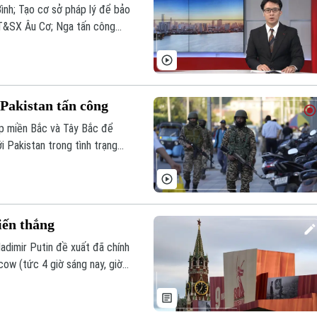
ình; Tạo cơ sở pháp lý để bảo
 ĐT&SX Âu Cơ; Nga tấn công
hú ý trong Chương trình Thời
 Pakistan tấn công
ắp miền Bắc và Tây Bắc để
i Pakistan trong tình trạng
dịch quân sự mới đây của Ấn
iến thắng
adimir Putin đề xuất đã chính
ow (tức 4 giờ sáng nay, giờ