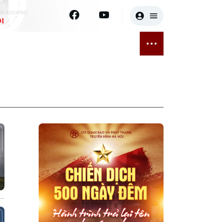
I
E
THỂ THAO
GIẢI TRÍ
ĐÃ PHÁT SÓNG
Bóng đá
Tin tức
ỡng
Quần vợt
Sao
sức khỏe
Golf
Điện ảnh
Thời trang
Âm nhạc