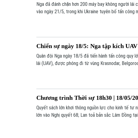
Nga đã đánh chặn hơn 200 máy bay không người lái c
vào ngày 21/5, trong khi Ukraine tuyên bố tấn công m
bán dẫn ở vùng Oryol của Nga.
Chiến sự ngày 18/5: Nga tập kích UAV
Quân đội Nga ngày 18/5 đã tiến hành tấn công quy l
lái (UAV), được phóng đi từ vùng Krasnodar, Belgoro
đảo Crimea vào Ukraine.
Chương trình Thời sự 18h30 | 18/05/2
Quyết sách lớn khơi thông nguồn lực cho kinh tế tư n
lớn vào Nghị quyết 68; Lan toả bản sắc Lâm Đồng tại
quy mô lớn vào Ukraine;... là những nội dung đáng ch
18h30 hôm nay.