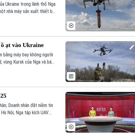
ủa Ukraine trong lãnh thổ Nga
ột nhà máy sản xuất thiết bị
 ồ ạt vào Ukraine
ớn bằng máy bay không người
d, vùng Kursk của Nga và bán
025
hân; Doanh nhân đặt niềm tin
 Hà Nội; Nga tập kích UAV
ú ý trong chương trình Thời sự