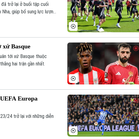
đã trở lại ở buổi tập cuối
n Nha, giúp bổ sung lực lượng
ở xứ Basque
uân tới xứ Basque thuộc
hắng hai trận gần nhất.
g UEFA Europa
3/24 trở lại với những diễn