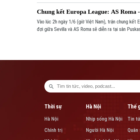
Chung kết Europa League: AS Roma - 
Vào lúc 2h ngày 1/6 (giờ Việt Nam), trận chung kết
đợi giữa Sevilla và AS Roma sẽ diễn ra tại sân Pusk
Hungary. Cục diện trận chung kết thật sự khó đoán
Mourinho đang cố gắng bảo vệ thành tích toàn thắng
cúp châu Âu như 1 thương hiệu của mình, trong khi S
cho thế giới hiểu vì sao họ được gọi là "ông vua" tạ
League.
Thời sự
Hà Nội
Thế g
Hà Nội
Nhịp sống Hà Nội
Tin t
Chính trị
Người Hà Nội
Quân 