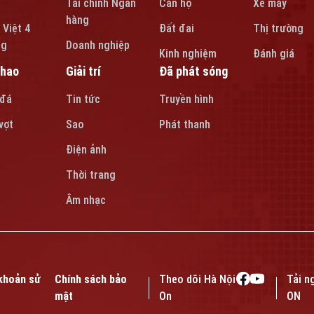
Tài chính Ngân
Căn hộ
Xe máy
hàng
 Việt 4
Đất đai
Thị trường
ng
Doanh nghiệp
Kinh nghiệm
Đánh giá
thao
Giải trí
Đã phát sóng
 đá
Tin tức
Truyền hình
vợt
Sao
Phát thanh
Điện ảnh
Thời trang
Âm nhạc
khoản sử
Chính sách bảo
Theo dõi Hà Nội
Tải n
mật
On
ON