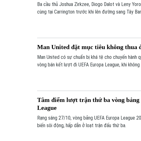
Ba cầu thủ Joshua Zirkzee, Diogo Dalot và Leny Yoro 
cùng tại Carrington trước khi lên đường sang Tây Ba
cho đội bóng thành Manchester.
Man United đặt mục tiêu không thua 
Man United có sự chuẩn bị khá tệ cho chuyến hành q
vòng bán kết lượt đi UEFA Europa League, khi không t
Tâm điểm lượt trận thứ ba vòng bản
League
Rạng sáng 27/10, vòng bảng UEFA Europa League 202
biến sôi động, hấp dẫn ở loạt trận đấu thứ ba.