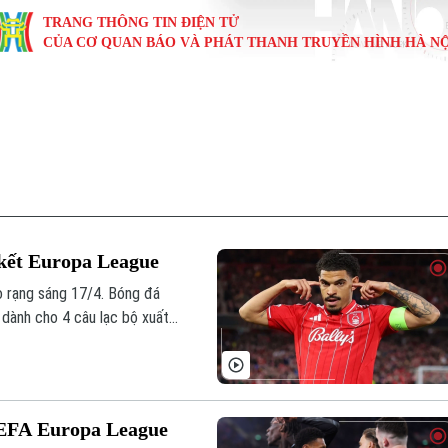
TRANG THÔNG TIN ĐIỆN TỬ
CỦA CƠ QUAN BÁO VÀ PHÁT THANH TRUYỀN HÌNH HÀ NỘ
KINH TẾ
NHÀ ĐẤT
TÀU VÀ XE
GIÁO DỤC
VĂN HÓA
SỨC KHỎ
i
Tin tức
Tin tức
Ô tô
Tin tức
Tin tức
Y tế
ự
Cafe sáng
Đầu tư
Tàu
Tuyển sinh
Làng nghề
Dinh dư
Nội
Tài chính Ngân hàng
Căn hộ
Xe máy
Hướng nghiệp
Di tích
Tư vấn 
 kết Europa League
iệt 4 phương
Doanh nghiệp
Đất đai
Thị trường
o rạng sáng 17/4. Bóng đá
 dành cho 4 câu lạc bộ xuất
Kinh nghiệm
Đánh giá
UEFA Europa League