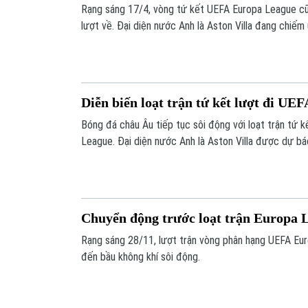
Rạng sáng 17/4, vòng tứ kết UEFA Europa League cũn
lượt về. Đại diện nước Anh là Aston Villa đang chiếm
chiến thắng 3-1 ở trận lượt đi.
Diễn biến loạt trận tứ kết lượt đi U
Bóng đá châu Âu tiếp tục sôi động với loạt trận tứ 
League. Đại diện nước Anh là Aston Villa được dự b
không dễ dàng tại Italia với trận gặp Bologna, nhưng 
Emery đã chứng minh điều ngược lại bằng màn trình d
Chuyển động trước loạt trận Europa 
Rạng sáng 28/11, lượt trận vòng phân hạng UEFA Eu
đến bầu không khí sôi động.