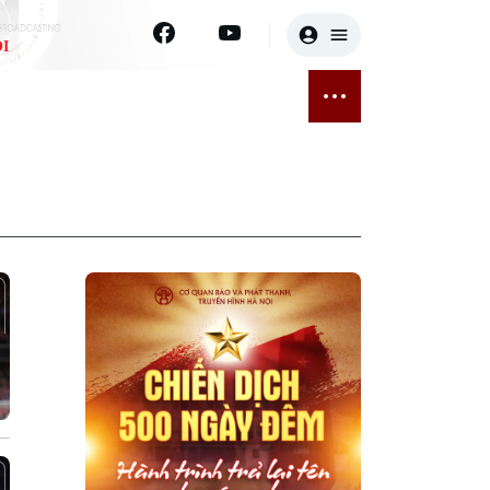
I
E
THỂ THAO
GIẢI TRÍ
ĐÃ PHÁT SÓNG
Bóng đá
Tin tức
ỡng
Quần vợt
Sao
sức khỏe
Golf
Điện ảnh
Thời trang
Âm nhạc