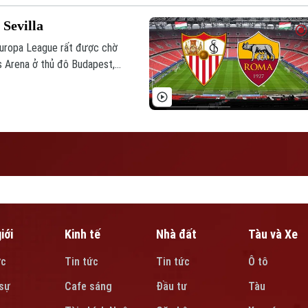
Sevilla
 Europa League rất được chờ
as Arena ở thủ đô Budapest,
 với một AS Roma của Jose
 trong các trận chung kết
evilla cũng muốn chứng minh
i đấu trường UEFA Europa
iới
Kinh tế
Nhà đất
Tàu và Xe
ức
Tin tức
Tin tức
Ô tô
sự
Cafe sáng
Đầu tư
Tàu