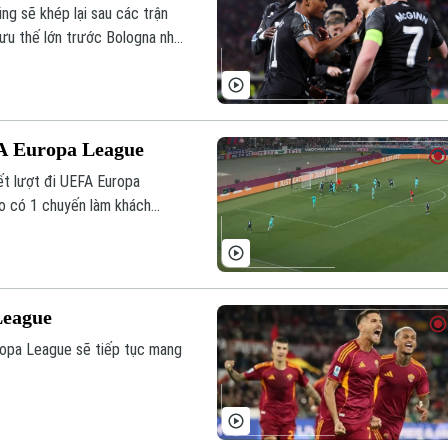
g sẽ khép lại sau các trận
 ưu thế lớn trước Bologna nhờ
EFA Europa League
kết lượt đi UEFA Europa
áo có 1 chuyến làm khách
thầy trò huấn luyện viên Unai
iễn xuất sắc.
League
ropa League sẽ tiếp tục mang