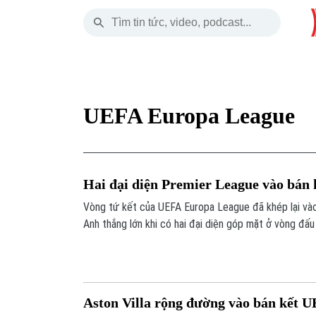
Thứ Bảy
THỜI SỰ
HÀ NỘI
THẾ GIỚI
08 Tháng 08, 2026
Hà Nội
Nhịp sống Hà Nộ
Tin tức
UEFA Europa League
Chính trị
Người Hà Nội
Quân s
Xã hội
Khoảnh khắc Hà 
Hồ sơ
Hai đại diện Premier League vào bán
An ninh trật tự
Ẩm thực
Người V
Vòng tứ kết của UEFA Europa League đã khép lại và
Anh thắng lớn khi có hai đại diện góp mặt ở vòng đấu
Công nghệ
sắc nhất.
Aston Villa rộng đường vào bán kết 