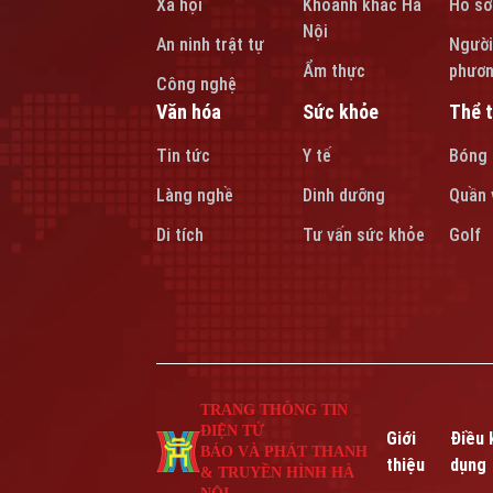
Xã hội
Khoảnh khắc Hà
Hồ sơ
Nội
An ninh trật tự
Người
Ẩm thực
phươ
Công nghệ
Văn hóa
Sức khỏe
Thể 
Tin tức
Y tế
Bóng
Làng nghề
Dinh dưỡng
Quần 
Di tích
Tư vấn sức khỏe
Golf
TRANG THÔNG TIN
ĐIỆN TỬ
Giới
Điều 
BÁO VÀ PHÁT THANH
thiệu
dụng
& TRUYỀN HÌNH HÀ