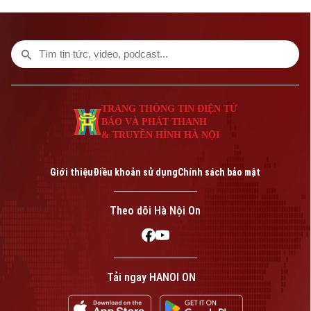
TRANG THÔNG TIN ĐIỆN TỬ
BÁO VÀ PHÁT THANH
& TRUYỀN HÌNH HÀ NỘI
Bản quyền thuộc về Cơ quan Báo và Phát thanh Truyền hình Hà Nội Giấy
phép số: Số 63/GP-TTDT, cấp ngày 10/05/2023
Giới thiệu
Điều khoản sử dụng
Chính sách bảo mật
TRANG THÔNG TIN ĐIỆN TỬ
CỦA CƠ QUAN BÁO VÀ PHÁT THANH TRUYỀN HÌNH HÀ NỘI
Theo dõi Hà Nội On
Số 3-5 Huỳnh Thúc Kháng-Phường Láng-Hà Nội
Giám đốc: VŨ MINH TUẤN
Phó Giám đốc: Nguyễn Kim Khiêm, Nguyễn Minh Đức, Nguyễn Thành Lợi
Tải ngay HANOI ON