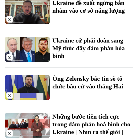
Ukraine đề xuất ngừng bắn
Đất đai
Xe máy
nhằm vào cơ sở năng lượng
Tuyển sinh
Tin tức
Sức khỏe
Kinh nghiệm
Thị trường
Hướng nghiệp
Làng nghề
Y tế
Thể thao
Đánh giá
Ukraine cử phái đoàn sang
Di tích
Mỹ thúc đẩy đàm phán hòa
Dinh dưỡng
Bóng đá
Giải trí
bình
Tư vấn sức khỏe
Quần vợt
Tin tức
Đã phát sóng
Ông Zelensky bác tin sẽ tổ
Golf
Sao
chức bầu cử vào tháng Hai
Điện ảnh
Thời trang
Những bước tiến tích cực
trong đàm phán hoà bình cho
Âm nhạc
Ukraine | Nhìn ra thế giới |