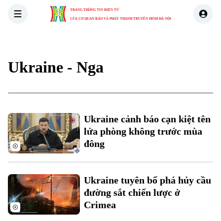
TRANG THÔNG TIN ĐIỆN TỬ
CỦA CƠ QUAN BÁO VÀ PHÁT THANH TRUYỀN HÌNH HÀ NỘI
THỜI SỰ
HÀ NỘI
THẾ GIỚI
KINH TẾ
NHÀ ĐẤT
Ukraine - Nga
Ukraine cảnh báo cạn kiệt tên
lửa phòng không trước mùa
đông
Ukraine tuyên bố phá hủy cầu
đường sắt chiến lược ở
Crimea