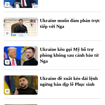
Chuyên mục
Thời sự
Ukraine muốn đàm phán trực
Hà Nội
Hà Nội
tiếp với Nga
Chính trị
Nhịp sống Hà Nội
Thế giới
Xã hội
Người Hà Nội
Ukraine kêu gọi Mỹ hỗ trợ
Tin tức
Kinh tế
phòng không sau cảnh báo từ
An ninh trật tự
Khoảnh khắc Hà Nội
Nga
Quân sự
Tin tức
Nhà đất
Công nghệ
Ẩm thực
Hồ sơ
Cafe sáng
Tin tức
Ukraine đề xuất kéo dài lệnh
Tàu và Xe
Người Việt 4 phương
ngừng bắn dịp lễ Phục sinh
Tài chính Ngân hàng
Đầu tư
Ô tô
Giáo dục
Doanh nghiệp
Căn hộ
Tàu
Tin tức
Văn hóa