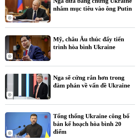
Nga đưa bằng chứng Ukraine
nhắm mục tiêu vào ông Putin
Mỹ, châu Âu thúc đẩy tiến
trình hòa bình Ukraine
Liên hệ đường dây nóng (bấm để gọi)
Tòa soạn
Tòa soạn
Nga sẽ cứng rắn hơn trong
0865.116.699 (hotline)
0865.116.699
đàm phán về vấn đề Ukraine
Tổng thống Ukraine công bố
bản kế hoạch hòa bình 20
điểm