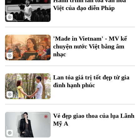
Hành trình lan tỏa văn hóa
Việt của đạo diễn Pháp
'Made in Vietnam' - MV kể
chuyện nước Việt bằng âm
nhạc
Liên hệ đường dây nóng (bấm để gọi)
Tòa soạn
Tòa soạn
Lan tỏa giá trị tốt đẹp từ gia
0865.116.699 (hotline)
0865.116.699
đình hạnh phúc
Vẻ đẹp giao thoa của lụa Lãnh
Mỹ A