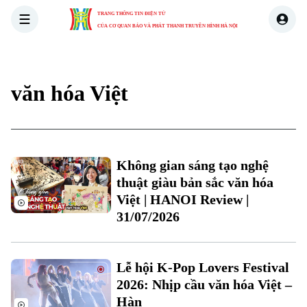
TRANG THÔNG TIN ĐIỆN TỬ
CỦA CƠ QUAN BÁO VÀ PHÁT THANH TRUYỀN HÌNH HÀ NỘI
THỜI SỰ
HÀ NỘI
THẾ GIỚI
KINH TẾ
NHÀ ĐẤT
văn hóa Việt
Không gian sáng tạo nghệ
thuật giàu bản sắc văn hóa
Việt | HANOI Review |
31/07/2026
Lễ hội K-Pop Lovers Festival
2026: Nhịp cầu văn hóa Việt –
Hàn