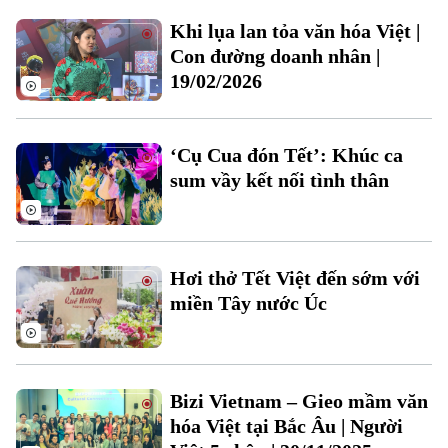
Đất đai
Xe máy
Khi lụa lan tỏa văn hóa Việt |
Tuyển sinh
Tin tức
Con đường doanh nhân |
Sức khỏe
Kinh nghiệm
Thị trường
19/02/2026
Hướng nghiệp
Làng nghề
Y tế
Thể thao
Đánh giá
Di tích
‘Cụ Cua đón Tết’: Khúc ca
Dinh dưỡng
Bóng đá
Giải trí
sum vầy kết nối tình thân
Tư vấn sức khỏe
Quần vợt
Tin tức
Đã phát sóng
Golf
Sao
Hơi thở Tết Việt đến sớm với
miền Tây nước Úc
Điện ảnh
Thời trang
Bizi Vietnam – Gieo mầm văn
Âm nhạc
hóa Việt tại Bắc Âu | Người