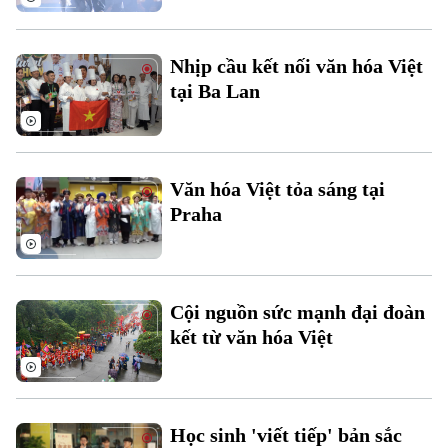
Xu hướng
Nhịp cầu kết nối văn hóa Việt
tại Ba Lan
Văn hóa Việt tỏa sáng tại
Praha
Cội nguồn sức mạnh đại đoàn
kết từ văn hóa Việt
Học sinh 'viết tiếp' bản sắc