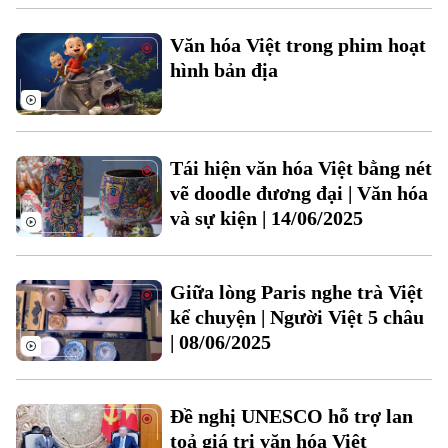
Văn hóa Việt trong phim hoạt
hình bản địa
Tái hiện văn hóa Việt bằng nét
vẽ doodle đương đại | Văn hóa
Bản quyền thuộc về Cơ quan Báo và Phát thanh Truyền hình Hà Nội Giấy
và sự kiện | 14/06/2025
phép số: Số 63/GP-TTDT, cấp ngày 10/05/2023
TRANG THÔNG TIN ĐIỆN TỬ
Giữa lòng Paris nghe trà Việt
CỦA CƠ QUAN BÁO VÀ PHÁT THANH TRUYỀN HÌNH HÀ NỘI
Số 3-5 Huỳnh Thúc Kháng-Phường Láng-Hà Nội
kể chuyện | Người Việt 5 châu
Giám đốc: VŨ MINH TUẤN
| 08/06/2025
Phó Giám đốc: Nguyễn Kim Khiêm, Nguyễn Minh Đức, Nguyễn Thành Lợi
Đề nghị UNESCO hỗ trợ lan
toả giá trị văn hóa Việt