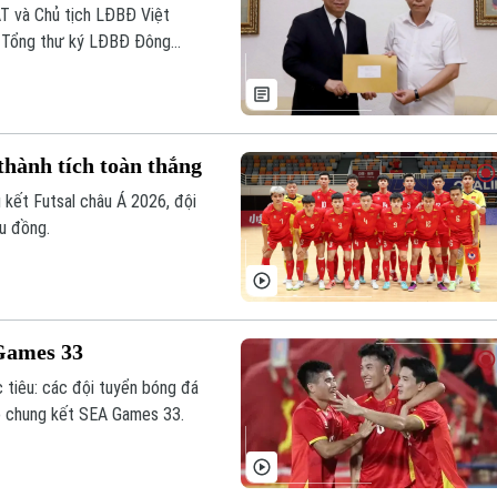
AT và Chủ tịch LĐBĐ Việt
F. Tổng thư ký LĐBĐ Đông
thành tích toàn thắng
 kết Futsal châu Á 2026, đội
u đồng.
 Games 33
 tiêu: các đội tuyển bóng đá
ào chung kết SEA Games 33.