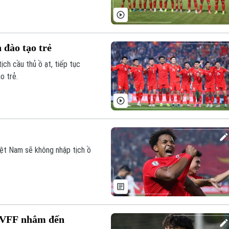
 đào tạo trẻ
ch cầu thủ ồ ạt, tiếp tục
o trẻ.
iệt Nam sẽ không nhập tịch ồ
c VFF nhắm đến