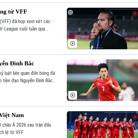
ặng từ VFF
 (VFF) đã họp xem xét các
 V-League cuối tuần qua.
nh tâm điểm khi nhà cầm quân
ứng thiếu kiềm chế.
yễn Đình Bắc
ỷ luật liên quan đến bóng đá
iò tiền đạo Nguyễn Đình Bắc
 Việt Nam
 châu Á 2026 sau trận đấu
ch lệ từ VFF.