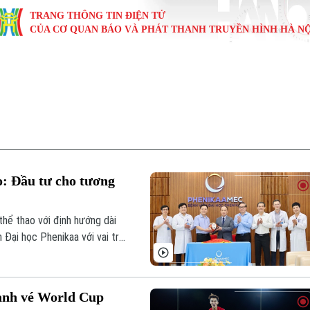
TRANG THÔNG TIN ĐIỆN TỬ
CỦA CƠ QUAN BÁO VÀ PHÁT THANH TRUYỀN HÌNH HÀ NỘ
KINH TẾ
NHÀ ĐẤT
TÀU VÀ XE
GIÁO DỤC
VĂN HÓA
SỨC KHỎ
i
Tin tức
Tin tức
Ô tô
Tin tức
Tin tức
Y tế
ự
Cafe sáng
Đầu tư
Tàu
Tuyển sinh
Làng nghề
Dinh dư
Nội
Tài chính Ngân hàng
Căn hộ
Xe máy
Hướng nghiệp
Di tích
Tư vấn 
o: Đầu tư cho tương
iệt 4 phương
Doanh nghiệp
Đất đai
Thị trường
thể thao với định hướng dài
Kinh nghiệm
Đánh giá
 Đại học Phenikaa với vai trò
am, qua đó mở ra thêm nhiều
ranh vé World Cup