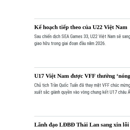
Kế hoạch tiếp theo của U22 Việt Nam
Sau chiến dịch SEA Games 33, U22 Việt Nam sẽ sang 
giao hữu trong giai đoạn đầu năm 2026.
U17 Việt Nam được VFF thưởng ‘nóng
Chủ tịch Trần Quốc Tuấn đã thay mặt VFF chúc mừn
xuất sắc giành quyền vào vòng chung kết U17 châu 
động viên toàn đội 600 triệu đồng.
Lãnh đạo LĐBĐ Thái Lan sang xin lỗ