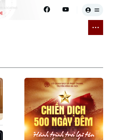
I
E
THỂ THAO
GIẢI TRÍ
ĐÃ PHÁT SÓNG
Bóng đá
Tin tức
ỡng
Quần vợt
Sao
sức khỏe
Golf
Điện ảnh
Thời trang
Âm nhạc