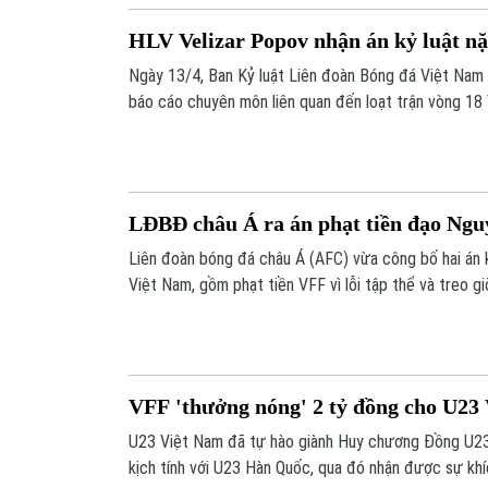
HLV Velizar Popov nhận án kỷ luật n
Ngày 13/4, Ban Kỷ luật Liên đoàn Bóng đá Việt Nam
báo cáo chuyên môn liên quan đến loạt trận vòng 18
Trong đó, trường hợp của HLV Velizar Popov trở thà
người Bulgaria phải nhận án phạt nặng vì những phản 
LĐBĐ châu Á ra án phạt tiền đạo Ngu
Liên đoàn bóng đá châu Á (AFC) vừa công bố hai án k
Việt Nam, gồm phạt tiền VFF vì lỗi tập thể và treo g
do hành vi phạm lỗi nghiêm trọng.
VFF 'thưởng nóng' 2 tỷ đồng cho U23
U23 Việt Nam đã tự hào giành Huy chương Đồng U23
kịch tính với U23 Hàn Quốc, qua đó nhận được sự khí