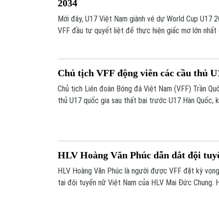
2034
Mới đây, U17 Việt Nam giành vé dự World Cup U17 2
VFF đầu tư quyết liệt để thực hiện giấc mơ lớn nhất
Chủ tịch VFF động viên các cầu thủ 
Chủ tịch Liên đoàn Bóng đá Việt Nam (VFF) Trần Qu
thủ U17 quốc gia sau thất bại trước U17 Hàn Quốc, k
Cup vẫn còn ở lượt cuối.
HLV Hoàng Văn Phúc dẫn dắt đội tuy
HLV Hoàng Văn Phúc là người được VFF đặt kỳ vọng 
tại đội tuyển nữ Việt Nam của HLV Mai Đức Chung.
Văn Phúc với Liên đoàn Bóng đá Việt Nam có thời h
tức tháng 9/2027.