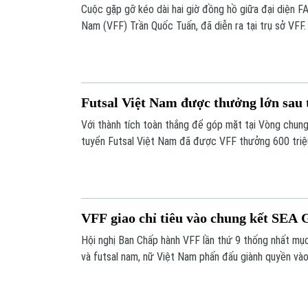
Cuộc gặp gỡ kéo dài hai giờ đồng hồ giữa đại diện F
Nam (VFF) Trần Quốc Tuấn, đã diễn ra tại trụ sở VF
Nam Á (AFF) Winston Lee cũng có mặt chứng kiến.
Futsal Việt Nam được thưởng lớn sau 
Với thành tích toàn thắng để góp mặt tại Vòng chung
tuyển Futsal Việt Nam đã được VFF thưởng 600 triệ
VFF giao chỉ tiêu vào chung kết SEA
Hội nghị Ban Chấp hành VFF lần thứ 9 thống nhất mục
và futsal nam, nữ Việt Nam phấn đấu giành quyền v