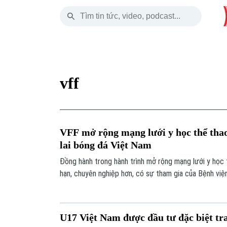
Chủ Nhật
THỜI SỰ
HÀ NỘI
THẾ GIỚI
09 Tháng 08, 2026
Hà Nội
Nhịp sống Hà Nộ
Tin tức
vff
Chính trị
Người Hà Nội
Quân s
Xã hội
Khoảnh khắc Hà 
Hồ sơ
VFF mở rộng mạng lưới y học thể tha
An ninh trật tự
Ẩm thực
Người V
lai bóng đá Việt Nam
Đồng hành trong hành trình mở rộng mạng lưới y học 
Công nghệ
hạn, chuyên nghiệp hơn, có sự tham gia của Bệnh viện
thành viên chính thức của Liên đoàn Bóng đá Việt N
kỳ vọng cho tương lai bóng đá nước nhà.
U17 Việt Nam được đầu tư đặc biệt t