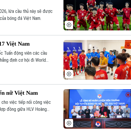
026, lứa cầu thủ này sẽ được
 của bóng đá Việt Nam.
U17 Việt Nam
ốc Tuấn động viên các cầu
hẳng định cơ hội đi World
ển nữ Việt Nam
cho việc tiếp nối công việc
 Hợp đồng giữa HLV Hoàng
ạn đến hết SEA Games 34,