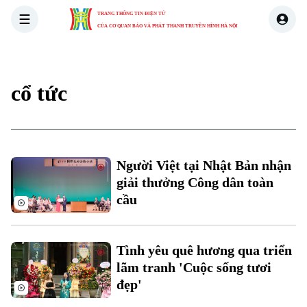
TRANG THÔNG TIN ĐIỆN TỬ
CỦA CƠ QUAN BÁO VÀ PHÁT THANH TRUYỀN HÌNH HÀ NỘI
THỜI SỰ
HÀ NỘI
THẾ GIỚI
KINH TẾ
NHÀ ĐẤT
cổ tức
Người Việt tại Nhật Bản nhận
giải thưởng Công dân toàn
cầu
Tình yêu quê hương qua triển
lãm tranh 'Cuộc sống tươi
đẹp'
Xu hướng