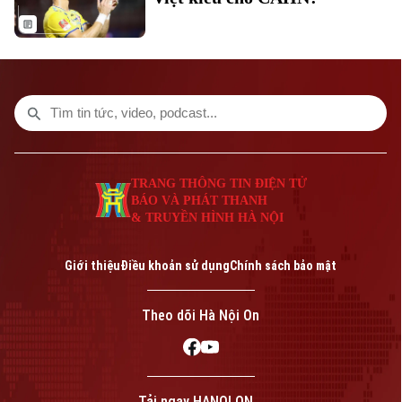
TRANG THÔNG TIN ĐIỆN TỬ
BÁO VÀ PHÁT THANH
& TRUYỀN HÌNH HÀ NỘI
Giới thiệu
Điều khoản sử dụng
Chính sách bảo mật
Bản quyền thuộc về Cơ quan Báo và Phát thanh Truyền hình Hà Nội Giấy
Theo dõi Hà Nội On
phép số: Số 63/GP-TTDT, cấp ngày 10/05/2023
TRANG THÔNG TIN ĐIỆN TỬ
CỦA CƠ QUAN BÁO VÀ PHÁT THANH TRUYỀN HÌNH HÀ NỘI
Số 3-5 Huỳnh Thúc Kháng-Phường Láng-Hà Nội
Tải ngay HANOI ON
Giám đốc: VŨ MINH TUẤN