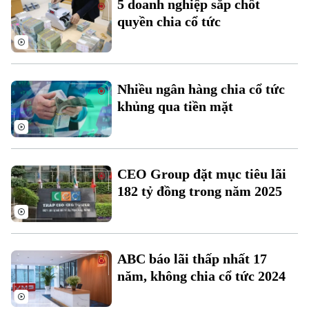
5 doanh nghiệp sắp chốt
Di tích
Dinh dưỡng
quyền chia cổ tức
Bóng đá
Giải trí
Tư vấn sức khỏe
Quần vợt
Tin tức
Đã phát sóng
Golf
Nhiều ngân hàng chia cổ tức
Sao
khủng qua tiền mặt
Điện ảnh
Thời trang
CEO Group đặt mục tiêu lãi
Âm nhạc
182 tỷ đồng trong năm 2025
ABC báo lãi thấp nhất 17
năm, không chia cổ tức 2024
Theo dõi Hà Nội On