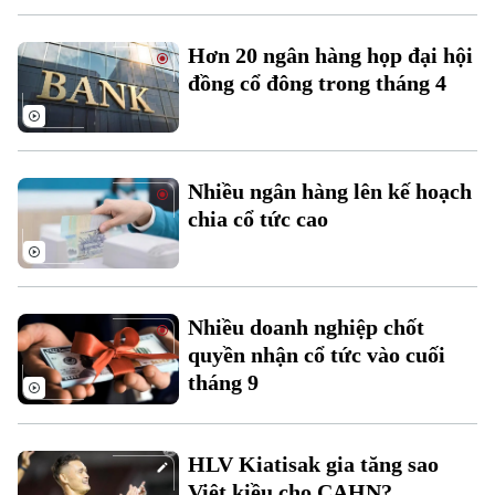
Hơn 20 ngân hàng họp đại hội
đồng cổ đông trong tháng 4
Nhiều ngân hàng lên kế hoạch
chia cổ tức cao
Nhiều doanh nghiệp chốt
quyền nhận cổ tức vào cuối
tháng 9
Liên hệ đường dây nóng (bấm để gọi)
Tòa soạn
Tòa soạn
HLV Kiatisak gia tăng sao
0865.116.699 (hotline)
0865.116.699
Việt kiều cho CAHN?