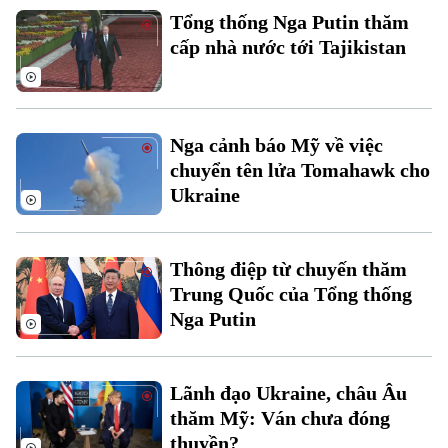
Tổng thống Nga Putin thăm
cấp nhà nước tới Tajikistan
Nga cảnh báo Mỹ về việc
chuyển tên lửa Tomahawk cho
Ukraine
Bản quyền thuộc về Cơ quan Báo và Phát thanh Truyền hình Hà Nội Giấy
phép số: Số 63/GP-TTDT, cấp ngày 10/05/2023
TRANG THÔNG TIN ĐIỆN TỬ
Thông điệp từ chuyến thăm
CỦA CƠ QUAN BÁO VÀ PHÁT THANH TRUYỀN HÌNH HÀ NỘI
Số 3-5 Huỳnh Thúc Kháng-Phường Láng-Hà Nội
Trung Quốc của Tổng thống
Giám đốc: VŨ MINH TUẤN
Nga Putin
Phó Giám đốc: Nguyễn Kim Khiêm, Nguyễn Minh Đức, Nguyễn Thành Lợi
Lãnh đạo Ukraine, châu Âu
thăm Mỹ: Ván chưa đóng
thuyền?