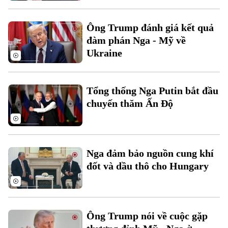
Ông Trump đánh giá kết quả
đàm phán Nga - Mỹ về
Ukraine
Theo dõi Hà Nội On
Tổng thống Nga Putin bắt đầu
chuyến thăm Ấn Độ
Nga đảm bảo nguồn cung khí
đốt và dầu thô cho Hungary
Ông Trump nói về cuộc gặp