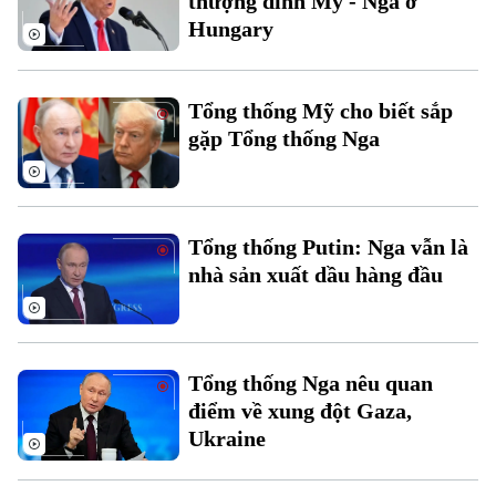
thượng đỉnh Mỹ - Nga ở
Hungary
Tổng thống Mỹ cho biết sắp
gặp Tổng thống Nga
Liên hệ đường dây nóng (bấm để gọi)
Tòa soạn
Tòa soạn
Tổng thống Putin: Nga vẫn là
0865.116.699 (hotline)
0865.116.699
nhà sản xuất dầu hàng đầu
Tổng thống Nga nêu quan
điểm về xung đột Gaza,
Ukraine