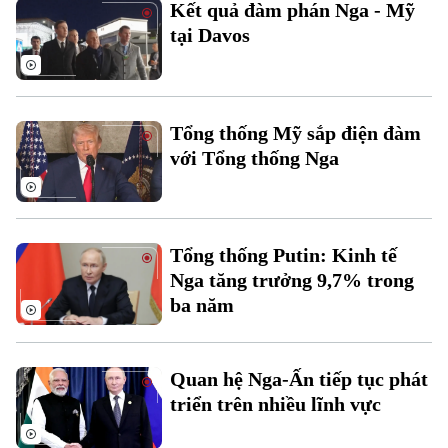
Kết quả đàm phán Nga - Mỹ
Đất đai
Xe máy
Tuyển sinh
tại Davos
Tin tức
Sức khỏe
Kinh nghiệm
Thị trường
Hướng nghiệp
Làng nghề
Y tế
Thể thao
Đánh giá
Tổng thống Mỹ sắp điện đàm
Di tích
Dinh dưỡng
với Tổng thống Nga
Bóng đá
Giải trí
Tư vấn sức khỏe
Quần vợt
Tin tức
Đã phát sóng
Golf
Tổng thống Putin: Kinh tế
Sao
Nga tăng trưởng 9,7% trong
ba năm
Điện ảnh
Thời trang
Quan hệ Nga-Ấn tiếp tục phát
Âm nhạc
triển trên nhiều lĩnh vực