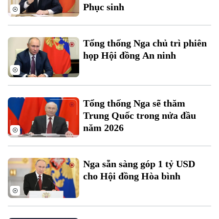
Phục sinh
Thời sự
Tổng thống Nga chủ trì phiên
Hà Nội
Hà Nội
họp Hội đồng An ninh
Chính trị
Nhịp sống Hà Nội
Thế giới
Xã hội
Người Hà Nội
Tin tức
Tổng thống Nga sẽ thăm
Kinh tế
An ninh trật tự
Trung Quốc trong nửa đầu
Khoảnh khắc Hà Nội
Quân sự
năm 2026
Tin tức
Nhà đất
Công nghệ
Ẩm thực
Hồ sơ
Cafe sáng
Tin tức
Tàu và Xe
Nga sẵn sàng góp 1 tỷ USD
Người Việt 4 phương
Tài chính Ngân hàng
cho Hội đồng Hòa bình
Đầu tư
Ô tô
Giáo dục
Doanh nghiệp
Căn hộ
Tàu
Tin tức
Văn hóa