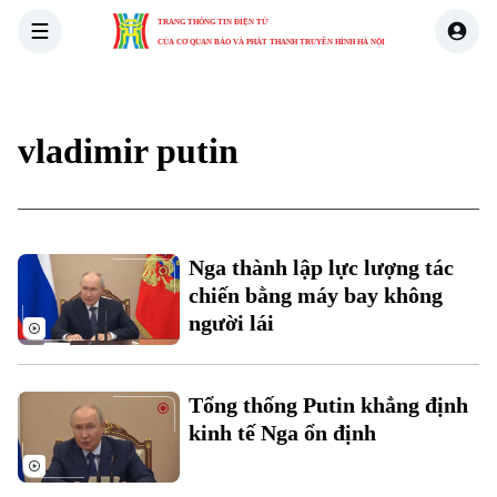
TRANG THÔNG TIN ĐIỆN TỬ
CỦA CƠ QUAN BÁO VÀ PHÁT THANH TRUYỀN HÌNH HÀ NỘI
THỜI SỰ
HÀ NỘI
THẾ GIỚI
KINH TẾ
NHÀ ĐẤT
vladimir putin
Nga thành lập lực lượng tác
chiến bằng máy bay không
người lái
Tổng thống Putin khẳng định
kinh tế Nga ổn định