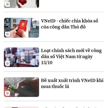
Thời sự
VNeID - chiếc chìa khóa số
Hà Nội
Hà Nội
của công dân Thủ đô
Chính trị
Nhịp sống Hà Nội
Thế giới
Xã hội
Người Hà Nội
Loạt chính sách mới về công
Tin tức
Kinh tế
dân số Việt Nam từ ngày
An ninh trật tự
Khoảnh khắc Hà Nội
Quân sự
15/10
Tin tức
Nhà đất
Công nghệ
Ẩm thực
Hồ sơ
Cafe sáng
Tin tức
Tàu và Xe
Đề xuất xuất trình VNeID khi
Người Việt 4 phương
mua thuốc lá
Tài chính Ngân hàng
Đầu tư
Ô tô
Giáo dục
Doanh nghiệp
Căn hộ
Tàu
Tin tức
Văn hóa