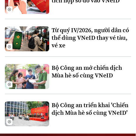
tích hợp sổ đỏ vào VNeID
Từ quý IV/2026, người dân có
thể dùng VNeID thay vé tàu,
vé xe
Liên hệ đường dây nóng (bấm để gọi)
Tòa soạn
Tòa soạn
Bộ Công an mở chiến dịch
0865.116.699 (hotline)
0865.116.699
Mùa hè số cùng VNeID
Bộ Công an triển khai 'Chiến
dịch Mùa hè số cùng VNeID'