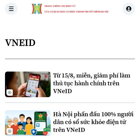
TRANG THÔNG TIN ĐIỆN TỬ
CỦA CƠ QUAN BÁO VÀ PHÁT THANH TRUYỀN HÌNH HÀ NỘI
THỜI SỰ
HÀ NỘI
THẾ GIỚI
KINH TẾ
NHÀ ĐẤT
VNEID
Từ 15/8, miễn, giảm phí làm
thủ tục hành chính trên
VNeID
Hà Nội phấn đấu 100% người
dân có sổ sức khỏe điện tử
trên VNeID