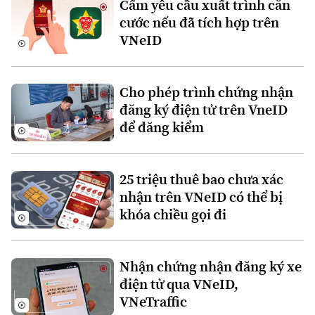
Cấm yêu cầu xuất trình căn
Đất đai
Xe máy
cước nếu đã tích hợp trên
Tuyển sinh
Tin tức
Sức khỏe
VNeID
Kinh nghiệm
Thị trường
Hướng nghiệp
Làng nghề
Y tế
Thể thao
Đánh giá
Cho phép trình chứng nhận
Di tích
Dinh dưỡng
đăng ký điện tử trên VneID
Bóng đá
Giải trí
để đăng kiểm
Tư vấn sức khỏe
Quần vợt
Tin tức
Đã phát sóng
Golf
25 triệu thuê bao chưa xác
Sao
nhận trên VNeID có thể bị
khóa chiều gọi đi
Điện ảnh
Thời trang
Nhận chứng nhận đăng ký xe
Âm nhạc
điện tử qua VNeID,
VNeTraffic