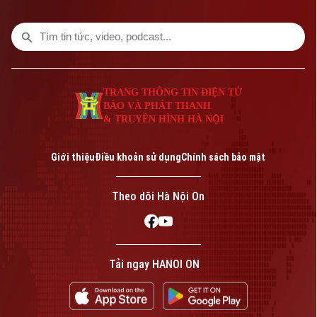
TRANG THÔNG TIN ĐIỆN TỬ
BÁO VÀ PHÁT THANH
& TRUYỀN HÌNH HÀ NỘI
Bản quyền thuộc về Cơ quan Báo và Phát thanh Truyền hình Hà Nội Giấy
phép số: Số 63/GP-TTDT, cấp ngày 10/05/2023
Giới thiệu
Điều khoản sử dụng
Chính sách bảo mật
TRANG THÔNG TIN ĐIỆN TỬ
CỦA CƠ QUAN BÁO VÀ PHÁT THANH TRUYỀN HÌNH HÀ NỘI
Theo dõi Hà Nội On
Số 3-5 Huỳnh Thúc Kháng-Phường Láng-Hà Nội
Giám đốc: VŨ MINH TUẤN
Phó Giám đốc: Nguyễn Kim Khiêm, Nguyễn Minh Đức, Nguyễn Thành Lợi
Tải ngay HANOI ON