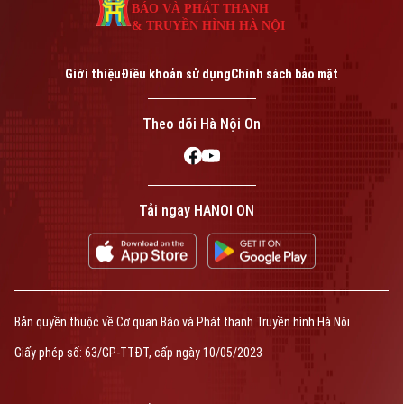
BÁO VÀ PHÁT THANH
& TRUYỀN HÌNH HÀ NỘI
Giới thiệu
Điều khoản sử dụng
Chính sách bảo mật
Liên hệ đường dây nóng (bấm để gọi)
Tòa soạn
Tòa soạn
Theo dõi Hà Nội On
0865.116.699 (hotline)
0865.116.699
Tải ngay HANOI ON
Bản quyền thuộc về Cơ quan Báo và Phát thanh Truyền hình Hà Nội Giấy
phép số: Số 63/GP-TTDT, cấp ngày 10/05/2023
TRANG THÔNG TIN ĐIỆN TỬ
Bản quyền thuộc về Cơ quan Báo và Phát thanh Truyền hình Hà Nội
CỦA CƠ QUAN BÁO VÀ PHÁT THANH TRUYỀN HÌNH HÀ NỘI
Giấy phép số: 63/GP-TTĐT, cấp ngày 10/05/2023
Số 3-5 Huỳnh Thúc Kháng-Phường Láng-Hà Nội
Giám đốc: VŨ MINH TUẤN
Phó Giám đốc: Nguyễn Kim Khiêm, Nguyễn Minh Đức, Nguyễn Thành Lợi