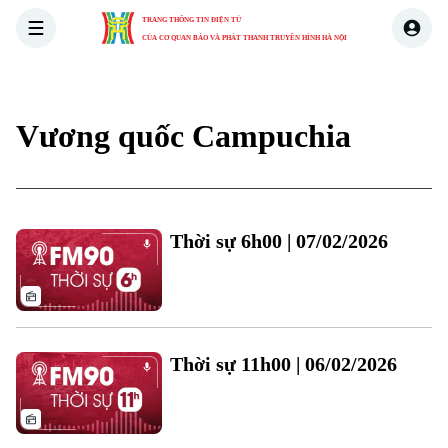
TRANG THÔNG TIN ĐIỆN TỬ
CỦA CƠ QUAN BÁO VÀ PHÁT THANH TRUYỀN HÌNH HÀ NỘI
THỜI SỰ
HÀ NỘI
THẾ GIỚI
KINH TẾ
NHÀ ĐẤT
Vương quốc Campuchia
Xu hướng
Thời sự 6h00 | 07/02/2026
Thời sự 11h00 | 06/02/2026
Chuyên mục
Thời sự