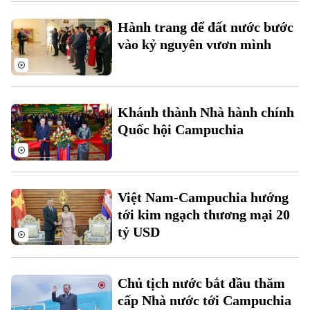
Hành trang để đất nước bước
Hà Nội
Hà Nội
vào kỷ nguyên vươn mình
Chính trị
Nhịp sống Hà Nội
Thế giới
Xã hội
Người Hà Nội
Tin tức
Khánh thành Nhà hành chính
Kinh tế
An ninh trật tự
Quốc hội Campuchia
Khoảnh khắc Hà Nội
Quân sự
Tin tức
Nhà đất
Công nghệ
Ẩm thực
Hồ sơ
Cafe sáng
Tin tức
Tàu và Xe
Việt Nam-Campuchia hướng
Người Việt 4 phương
tới kim ngạch thương mại 20
Tài chính Ngân hàng
Đầu tư
Ô tô
tỷ USD
Giáo dục
Doanh nghiệp
Căn hộ
Tàu
Tin tức
Văn hóa
Chủ tịch nước bắt đầu thăm
Đất đai
Xe máy
cấp Nhà nước tới Campuchia
Tuyển sinh
Tin tức