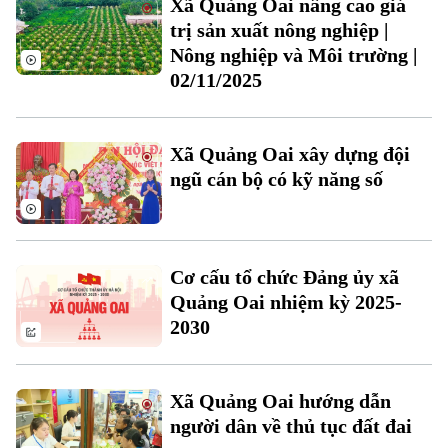
Hướng nghiệp
Xã Quảng Oai nâng cao giá
Làng nghề
Y tế
trị sản xuất nông nghiệp |
Thể thao
Đánh giá
Nông nghiệp và Môi trường |
Di tích
Dinh dưỡng
02/11/2025
Bóng đá
Giải trí
Tư vấn sức khỏe
Quần vợt
Tin tức
Đã phát sóng
Xã Quảng Oai xây dựng đội
Golf
ngũ cán bộ có kỹ năng số
Sao
Điện ảnh
Cơ cấu tổ chức Đảng ủy xã
Thời trang
Quảng Oai nhiệm kỳ 2025-
Âm nhạc
2030
Xã Quảng Oai hướng dẫn
người dân về thủ tục đất đai