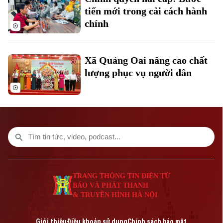
tiến mới trong cải cách hành
Liên hệ đường dây nóng (bấm để gọi)
chính
Tòa soạn
Tòa soạn
0865.116.699 (hotline)
0865.116.699
Xã Quảng Oai nâng cao chất
lượng phục vụ người dân
TRANG THÔNG TIN ĐIỆN TỬ
BÁO VÀ PHÁT THANH
& TRUYỀN HÌNH HÀ NỘI
Giới thiệu
Điều khoản sử dụng
Chính sách bảo mật