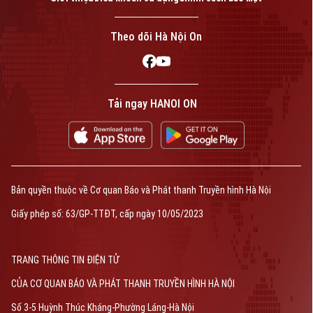
Bản quyền thuộc về Cơ quan Báo và Phát thanh Truyền hình Hà Nội Giấy
phép số: Số 63/GP-TTDT, cấp ngày 10/05/2023
Theo dõi Hà Nội On
TRANG THÔNG TIN ĐIỆN TỬ
CỦA CƠ QUAN BÁO VÀ PHÁT THANH TRUYỀN HÌNH HÀ NỘI
Số 3-5 Huỳnh Thúc Kháng-Phường Láng-Hà Nội
Giám đốc: VŨ MINH TUẤN
Phó Giám đốc: Nguyễn Kim Khiêm, Nguyễn Minh Đức, Nguyễn Thành Lợi
Tải ngay HANOI ON
Bản quyền thuộc về Cơ quan Báo và Phát thanh Truyền hình Hà Nội
Giấy phép số: 63/GP-TTĐT, cấp ngày 10/05/2023
TRANG THÔNG TIN ĐIỆN TỬ
CỦA CƠ QUAN BÁO VÀ PHÁT THANH TRUYỀN HÌNH HÀ NỘI
Số 3-5 Huỳnh Thúc Kháng-Phường Láng-Hà Nội