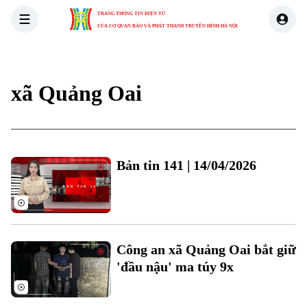
TRANG THÔNG TIN ĐIỆN TỬ
CỦA CƠ QUAN BÁO VÀ PHÁT THANH TRUYỀN HÌNH HÀ NỘI
THỜI SỰ
HÀ NỘI
THẾ GIỚI
KINH TẾ
NHÀ ĐẤT
xã Quảng Oai
Bản tin 141 | 14/04/2026
Công an xã Quảng Oai bắt giữ
'đầu nậu' ma túy 9x
Xu hướng