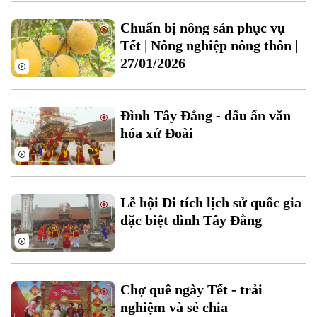
Chuẩn bị nông sản phục vụ
Tết | Nông nghiệp nông thôn |
27/01/2026
Đình Tây Đằng - dấu ấn văn
hóa xứ Đoài
Lễ hội Di tích lịch sử quốc gia
đặc biệt đình Tây Đằng
Chuyên mục
Chợ quê ngày Tết - trải
Thời sự
nghiệm và sẻ chia