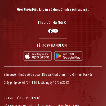
Tin tức
Đã phát sóng
Golf
Giới thiệu
Điều khoản sử dụng
Chính sách bảo mật
Sao
Theo dõi Hà Nội On
Theo dõi Hà Nội On
Điện ảnh
Thời trang
Âm nhạc
Tải ngay HANOI ON
Liên hệ đường dây nóng (bấm để gọi)
Tòa soạn
Tòa soạn
0865.116.699 (hotline)
0865.116.699
Bản quyền thuộc về Cơ quan Báo và Phát thanh Truyền hình Hà Nội
Bản quyền thuộc về Cơ quan Báo và Phát thanh Truyền hình Hà Nội Giấy
Giấy phép số: 63/GP-TTĐT, cấp ngày 10/05/2023
phép số: Số 63/GP-TTDT, cấp ngày 10/05/2023
TRANG THÔNG TIN ĐIỆN TỬ
TRANG THÔNG TIN ĐIỆN TỬ
CỦA CƠ QUAN BÁO VÀ PHÁT THANH TRUYỀN HÌNH HÀ NỘI
Số 3-5 Huỳnh Thúc Kháng-Phường Láng-Hà Nội