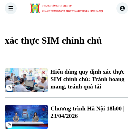
TRANG THÔNG TIN ĐIỆN TỬ
CỦA CƠ QUAN BÁO VÀ PHÁT THANH TRUYỀN HÌNH HÀ NỘI
THỜI SỰ
HÀ NỘI
THẾ GIỚI
KINH TẾ
NHÀ ĐẤT
xác thực SIM chính chủ
Xu hướng
Chuyên mục
Hiểu đúng quy định xác thực
SIM chính chủ: Tránh hoang
Thời sự
mang, tránh quá tải
Hà Nội
Hà Nội
Chương trình Hà Nội 18h00 |
Chính trị
Nhịp sống Hà Nội
23/04/2026
Thế giới
Xã hội
Người Hà Nội
Tin tức