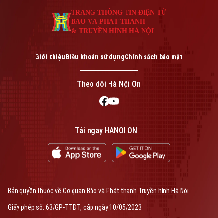
An ninh trật tự
Khoảnh khắc Hà Nội
TRANG THÔNG TIN ĐIỆN TỬ
Quân sự
Tin tức
Nhà đất
BÁO VÀ PHÁT THANH
Công nghệ
Ẩm thực
& TRUYỀN HÌNH HÀ NỘI
Hồ sơ
Cafe sáng
Tin tức
Tàu và Xe
Giới thiệu
Điều khoản sử dụng
Chính sách bảo mật
Người Việt 4 phương
Tài chính Ngân hàng
Đầu tư
Ô tô
Giáo dục
Theo dõi Hà Nội On
Doanh nghiệp
Căn hộ
Tàu
Tin tức
Văn hóa
Đất đai
Xe máy
Tuyển sinh
Tin tức
Tải ngay HANOI ON
Sức khỏe
Kinh nghiệm
Thị trường
Hướng nghiệp
Làng nghề
Y tế
Thể thao
Đánh giá
Di tích
Dinh dưỡng
Bóng đá
Giải trí
Bản quyền thuộc về Cơ quan Báo và Phát thanh Truyền hình Hà Nội
Tư vấn sức khỏe
Quần vợt
Giấy phép số: 63/GP-TTĐT, cấp ngày 10/05/2023
Tin tức
Đã phát sóng