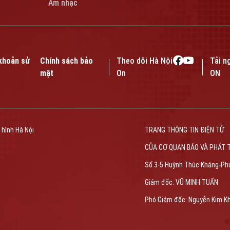
Âm nhạc
khoản sử
Chính sách bảo
Theo dõi Hà Nội
Tải n
mật
On
ON
 hình Hà Nội
TRANG THÔNG TIN ĐIỆN TỬ
CỦA CƠ QUAN BÁO VÀ PHÁT 
Số 3-5 Huỳnh Thúc Kháng-Ph
Giám đốc: VŨ MINH TUẤN
Phó Giám đốc: Nguyễn Kim K