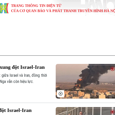
TRANG THÔNG TIN ĐIỆN TỬ
CỦA CƠ QUAN BÁO VÀ PHÁT THANH TRUYỀN HÌNH HÀ NỘ
KINH TẾ
NHÀ ĐẤT
TÀU VÀ XE
GIÁO DỤC
VĂN HÓA
SỨC KHỎ
i
Tin tức
Tin tức
Ô tô
Tin tức
Tin tức
Y tế
ự
Cafe sáng
Đầu tư
Tàu
Tuyển sinh
Làng nghề
Dinh dư
Nội
Tài chính Ngân hàng
Căn hộ
Xe máy
Hướng nghiệp
Di tích
Tư vấn 
xung đột Israel-Iran
iệt 4 phương
Doanh nghiệp
Đất đai
Thị trường
giữa Israel và Iran, đồng thời
 Nga vẫn còn hiệu lực.
Kinh nghiệm
Đánh giá
ột Israel-Iran