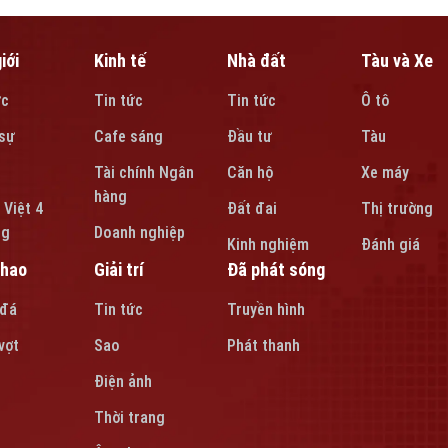
iới
Kinh tế
Nhà đất
Tàu và Xe
ức
Tin tức
Tin tức
Ô tô
sự
Cafe sáng
Đầu tư
Tàu
Tài chính Ngân
Căn hộ
Xe máy
hàng
 Việt 4
Đất đai
Thị trường
ng
Doanh nghiệp
Kinh nghiệm
Đánh giá
thao
Giải trí
Đã phát sóng
 đá
Tin tức
Truyền hình
vợt
Sao
Phát thanh
Điện ảnh
Thời trang