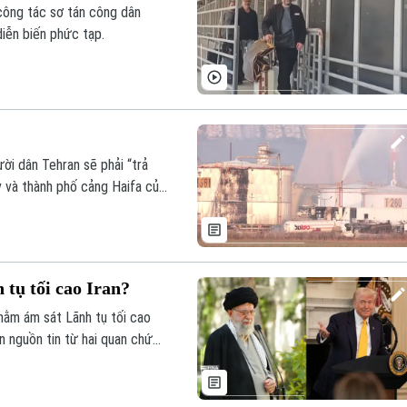
công tác sơ tán công dân
diễn biến phức tạp.
ời dân Tehran sẽ phải “trả
iv và thành phố cảng Haifa của
 tụ tối cao Iran?
hằm ám sát Lãnh tụ tối cao
ẫn nguồn tin từ hai quan chức