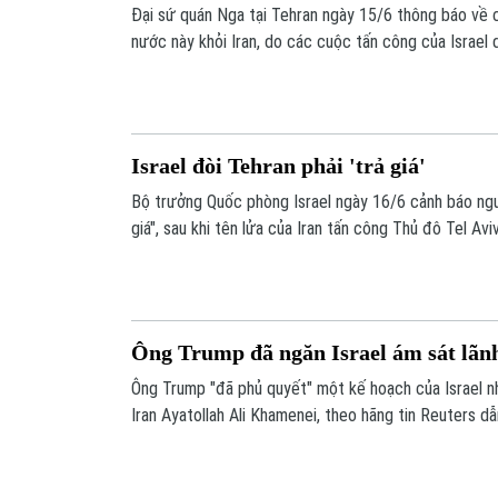
Đại sứ quán Nga tại Tehran ngày 15/6 thông báo về 
nước này khỏi Iran, do các cuộc tấn công của Israel 
Israel đòi Tehran phải 'trả giá'
Bộ trưởng Quốc phòng Israel ngày 16/6 cảnh báo ngư
giá", sau khi tên lửa của Iran tấn công Thủ đô Tel Av
Israel.
Ông Trump đã ngăn Israel ám sát lãnh
Ông Trump "đã phủ quyết" một kế hoạch của Israel n
Iran Ayatollah Ali Khamenei, theo hãng tin Reuters d
cấp cao giấu tên của Mỹ cho biết.