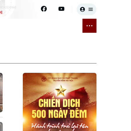
I
E
THỂ THAO
GIẢI TRÍ
ĐÃ PHÁT SÓNG
Bóng đá
Tin tức
ỡng
Quần vợt
Sao
sức khỏe
Golf
Điện ảnh
Thời trang
Âm nhạc