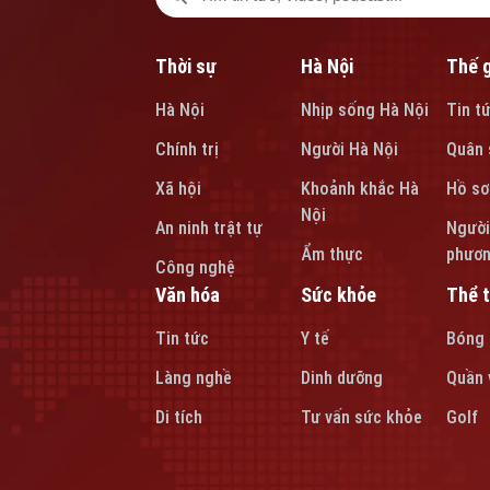
Thời sự
Hà Nội
Thế g
Hà Nội
Nhịp sống Hà Nội
Tin t
Chính trị
Người Hà Nội
Quân 
Xã hội
Khoảnh khắc Hà
Hồ sơ
Nội
An ninh trật tự
Người
Ẩm thực
phươ
Công nghệ
Văn hóa
Sức khỏe
Thể 
Tin tức
Y tế
Bóng
Làng nghề
Dinh dưỡng
Quần 
Di tích
Tư vấn sức khỏe
Golf