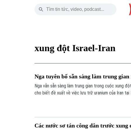
Thứ Sáu
THỜI SỰ
HÀ NỘI
THẾ GIỚI
07 Tháng 08, 2026
Hà Nội
Nhịp sống Hà Nộ
Tin tức
xung đột Israel-Iran
Chính trị
Người Hà Nội
Quân s
Xã hội
Khoảnh khắc Hà 
Hồ sơ
Nga tuyên bố sẵn sàng làm trung gian 
An ninh trật tự
Ẩm thực
Người V
Nga vẫn sẵn sàng làm trung gian trong cuộc xung đột 
cho biết đề xuất về việc lưu trữ uranium của Iran tại
Công nghệ
Các nước sơ tán công dân trước xung đ