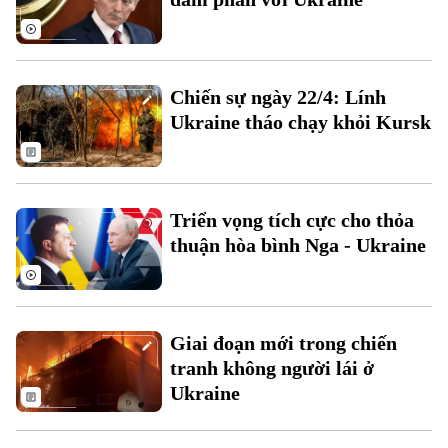
Chiến sự ngày 22/4: Lính
Ukraine tháo chạy khỏi Kursk
Liên hệ đường dây nóng (bấm để gọi)
Tòa soạn
Tòa soạn
Triển vọng tích cực cho thỏa
0865.116.699 (hotline)
0865.116.699
thuận hòa bình Nga - Ukraine
Giai đoạn mới trong chiến
tranh không người lái ở
Ukraine