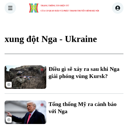
TRANG THÔNG TIN ĐIỆN TỬ
CỦA CƠ QUAN BÁO VÀ PHÁT THANH TRUYỀN HÌNH HÀ NỘI
THỜI SỰ
HÀ NỘI
THẾ GIỚI
KINH TẾ
NHÀ ĐẤT
xung đột Nga - Ukraine
Điều gì sẽ xảy ra sau khi Nga
giải phóng vùng Kursk?
Tổng thống Mỹ ra cảnh báo
với Nga