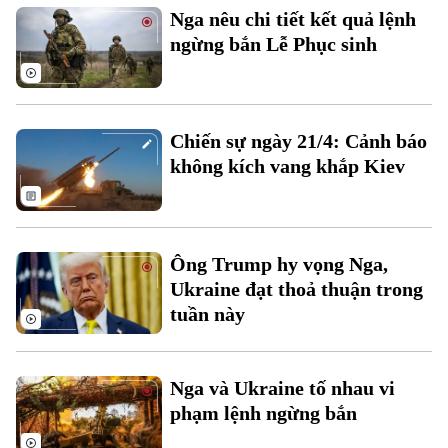
Nga nêu chi tiết kết quả lệnh
ngừng bắn Lễ Phục sinh
Chiến sự ngày 21/4: Cảnh báo
không kích vang khắp Kiev
Bản quyền thuộc về Cơ quan Báo và Phát thanh Truyền hình Hà Nội Giấy
phép số: Số 63/GP-TTDT, cấp ngày 10/05/2023
TRANG THÔNG TIN ĐIỆN TỬ
Ông Trump hy vọng Nga,
CỦA CƠ QUAN BÁO VÀ PHÁT THANH TRUYỀN HÌNH HÀ NỘI
Ukraine đạt thoả thuận trong
Số 3-5 Huỳnh Thúc Kháng-Phường Láng-Hà Nội
Giám đốc: VŨ MINH TUẤN
tuần này
Phó Giám đốc: Nguyễn Kim Khiêm, Nguyễn Minh Đức, Nguyễn Thành Lợi
Nga và Ukraine tố nhau vi
phạm lệnh ngừng bắn