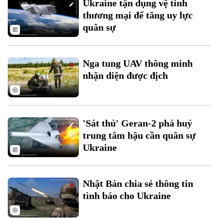
Ukraine tận dụng vệ tinh
Đất đai
Xe máy
thương mại để tăng uy lực
Tuyển sinh
Tin tức
Sức khỏe
quân sự
Kinh nghiệm
Thị trường
Hướng nghiệp
Làng nghề
Y tế
Thể thao
Đánh giá
Nga tung UAV thông minh
Di tích
Dinh dưỡng
nhận diện được địch
Bóng đá
Giải trí
Tư vấn sức khỏe
Quần vợt
Tin tức
Đã phát sóng
Golf
'Sát thủ' Geran-2 phá huỷ
Sao
trung tâm hậu cần quân sự
Ukraine
Điện ảnh
Thời trang
Nhật Bản chia sẻ thông tin
Âm nhạc
tình báo cho Ukraine