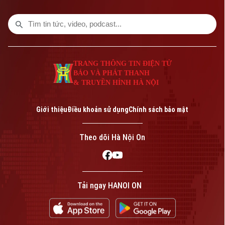
TRANG THÔNG TIN ĐIỆN TỬ
BÁO VÀ PHÁT THANH
& TRUYỀN HÌNH HÀ NỘI
Bản quyền thuộc về Cơ quan Báo và Phát thanh Truyền hình Hà Nội Giấy
phép số: Số 63/GP-TTDT, cấp ngày 10/05/2023
Giới thiệu
Điều khoản sử dụng
Chính sách bảo mật
TRANG THÔNG TIN ĐIỆN TỬ
CỦA CƠ QUAN BÁO VÀ PHÁT THANH TRUYỀN HÌNH HÀ NỘI
Theo dõi Hà Nội On
Số 3-5 Huỳnh Thúc Kháng-Phường Láng-Hà Nội
Giám đốc: VŨ MINH TUẤN
Phó Giám đốc: Nguyễn Kim Khiêm, Nguyễn Minh Đức, Nguyễn Thành Lợi
Tải ngay HANOI ON