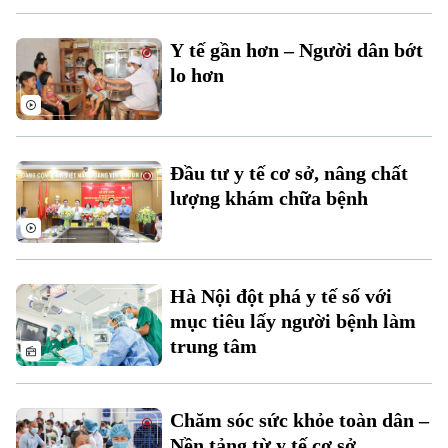
Y tế gần hơn – Người dân bớt
lo hơn
Theo dõi Hà Nội On
Đầu tư y tế cơ sở, nâng chất
lượng khám chữa bệnh
Hà Nội đột phá y tế số với
mục tiêu lấy người bệnh làm
trung tâm
Chăm sóc sức khỏe toàn dân –
Nền tảng từ y tế cơ sở