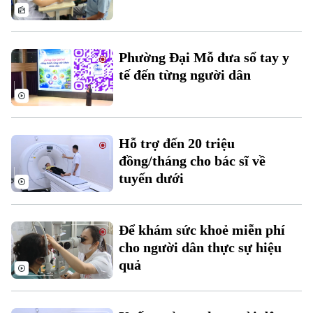
Thời sự
Phường Đại Mỗ đưa sổ tay y
Hà Nội
Hà Nội
tế đến từng người dân
Chính trị
Nhịp sống Hà Nội
Thế giới
Xã hội
Người Hà Nội
Hỗ trợ đến 20 triệu
Tin tức
Kinh tế
đồng/tháng cho bác sĩ về
An ninh trật tự
Khoảnh khắc Hà Nội
Quân sự
tuyến dưới
Tin tức
Nhà đất
Công nghệ
Ẩm thực
Hồ sơ
Cafe sáng
Tin tức
Tàu và Xe
Để khám sức khoẻ miễn phí
Người Việt 4 phương
cho người dân thực sự hiệu
Tài chính Ngân hàng
Đầu tư
Ô tô
quả
Giáo dục
Doanh nghiệp
Căn hộ
Tàu
Tin tức
Văn hóa