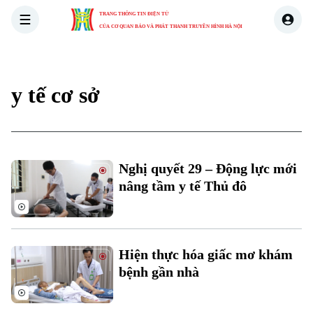
TRANG THÔNG TIN ĐIỆN TỬ
CỦA CƠ QUAN BÁO VÀ PHÁT THANH TRUYỀN HÌNH HÀ NỘI
THỜI SỰ
HÀ NỘI
THẾ GIỚI
KINH TẾ
NHÀ ĐẤT
y tế cơ sở
Nghị quyết 29 – Động lực mới
nâng tầm y tế Thủ đô
Hiện thực hóa giấc mơ khám
bệnh gần nhà