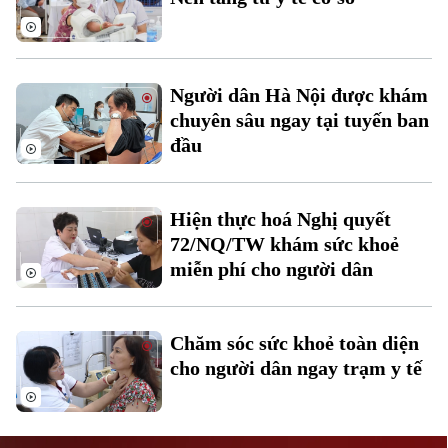
Người dân Hà Nội được khám
chuyên sâu ngay tại tuyến ban
đầu
Liên hệ đường dây nóng (bấm để gọi)
Tòa soạn
Tòa soạn
Hiện thực hoá Nghị quyết
0865.116.699 (hotline)
0865.116.699
72/NQ/TW khám sức khoẻ
miễn phí cho người dân
Chăm sóc sức khoẻ toàn diện
cho người dân ngay trạm y tế