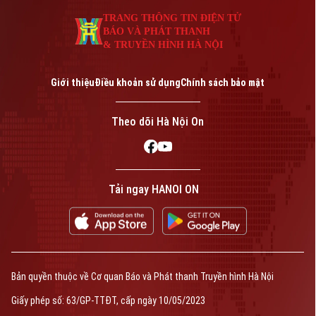
An ninh trật tự
Khoảnh khắc Hà Nội
TRANG THÔNG TIN ĐIỆN TỬ
Quân sự
Tin tức
Nhà đất
BÁO VÀ PHÁT THANH
Công nghệ
Ẩm thực
& TRUYỀN HÌNH HÀ NỘI
Hồ sơ
Cafe sáng
Tin tức
Tàu và Xe
Giới thiệu
Điều khoản sử dụng
Chính sách bảo mật
Người Việt 4 phương
Tài chính Ngân hàng
Đầu tư
Ô tô
Giáo dục
Theo dõi Hà Nội On
Doanh nghiệp
Căn hộ
Tàu
Tin tức
Văn hóa
Đất đai
Xe máy
Tuyển sinh
Tin tức
Tải ngay HANOI ON
Sức khỏe
Kinh nghiệm
Thị trường
Hướng nghiệp
Làng nghề
Y tế
Thể thao
Đánh giá
Di tích
Dinh dưỡng
Bóng đá
Giải trí
Bản quyền thuộc về Cơ quan Báo và Phát thanh Truyền hình Hà Nội
Tư vấn sức khỏe
Quần vợt
Giấy phép số: 63/GP-TTĐT, cấp ngày 10/05/2023
Tin tức
Đã phát sóng