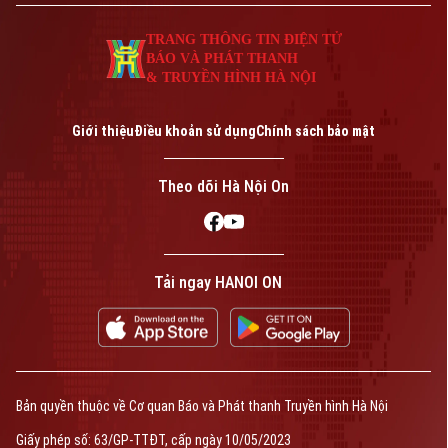
0865.116.699 (hotline)
0865.116.699
TRANG THÔNG TIN ĐIỆN TỬ
BÁO VÀ PHÁT THANH
& TRUYỀN HÌNH HÀ NỘI
Giới thiệu
Điều khoản sử dụng
Chính sách bảo mật
Theo dõi Hà Nội On
Bản quyền thuộc về Cơ quan Báo và Phát thanh Truyền hình Hà Nội Giấy
Tải ngay HANOI ON
phép số: Số 63/GP-TTDT, cấp ngày 10/05/2023
TRANG THÔNG TIN ĐIỆN TỬ
CỦA CƠ QUAN BÁO VÀ PHÁT THANH TRUYỀN HÌNH HÀ NỘI
Số 3-5 Huỳnh Thúc Kháng-Phường Láng-Hà Nội
Giám đốc: VŨ MINH TUẤN
Phó Giám đốc: Nguyễn Kim Khiêm, Nguyễn Minh Đức, Nguyễn Thành Lợi
Bản quyền thuộc về Cơ quan Báo và Phát thanh Truyền hình Hà Nội
Giấy phép số: 63/GP-TTĐT, cấp ngày 10/05/2023