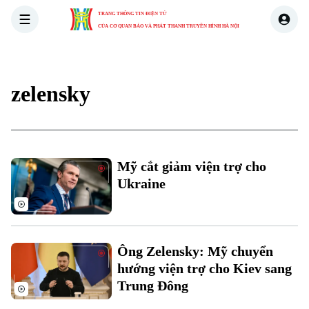
TRANG THÔNG TIN ĐIỆN TỬ
CỦA CƠ QUAN BÁO VÀ PHÁT THANH TRUYỀN HÌNH HÀ NỘI
THỜI SỰ
HÀ NỘI
THẾ GIỚI
KINH TẾ
NHÀ ĐẤT
zelensky
Mỹ cắt giảm viện trợ cho
Ukraine
Xu hướng
Ông Zelensky: Mỹ chuyển
hướng viện trợ cho Kiev sang
Trung Đông