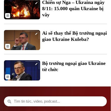
Chiến sự Nga – Ukraina ngày
Thời trang
8/11: 15.000 quân Ukraine bị
vây
Âm nhạc
Theo dõi Hà Nội On
Ai sẽ thay thế Bộ trưởng ngoại
giao Ukraine Kuleba?
Bộ trưởng ngoại giao Ukraine
từ chức
Liên hệ đường dây nóng (bấm để gọi)
Tòa soạn
Tòa soạn