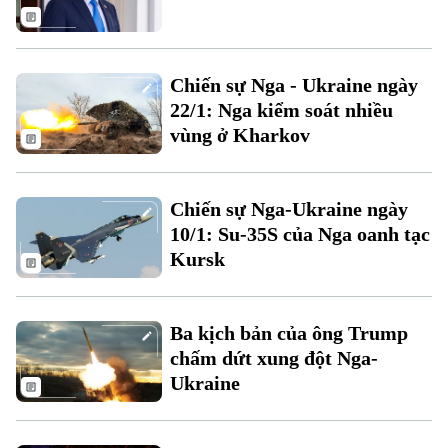
Người Việt 4 phương
Tài chính Ngân hàng
Đầu tư
Ô tô
Giáo dục
Doanh nghiệp
Chiến sự Nga - Ukraine ngày
Căn hộ
Tàu
Tin tức
22/1: Nga kiểm soát nhiều
Văn hóa
Đất đai
vùng ở Kharkov
Xe máy
Tuyển sinh
Tin tức
Sức khỏe
Kinh nghiệm
Thị trường
Hướng nghiệp
Chiến sự Nga-Ukraine ngày
Làng nghề
Y tế
Thể thao
10/1: Su-35S của Nga oanh tạc
Đánh giá
Di tích
Kursk
Dinh dưỡng
Bóng đá
Giải trí
Tư vấn sức khỏe
Quần vợt
Ba kịch bản của ông Trump
Tin tức
Đã phát sóng
chấm dứt xung đột Nga-
Golf
Sao
Ukraine
Điện ảnh