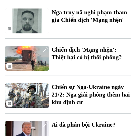
Nga truy nã nghi phạm tham
gia Chiến dịch 'Mạng nhện'
Chuyên mục
Thời sự
Chiến dịch 'Mạng nhện':
Thiệt hại có bị thổi phồng?
Hà Nội
Hà Nội
Chính trị
Nhịp sống Hà Nội
Thế giới
Chiến sự Nga-Ukraine ngày
Xã hội
21/2: Nga giải phóng thêm hai
Người Hà Nội
Tin tức
Kinh tế
khu định cư
An ninh trật tự
Khoảnh khắc Hà Nội
Quân sự
Tin tức
Nhà đất
Công nghệ
Ẩm thực
Ai đã phản bội Ukraine?
Hồ sơ
Cafe sáng
Tin tức
Tàu và Xe