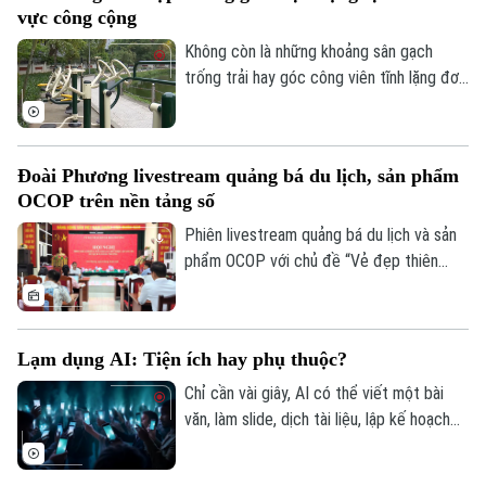
Công nghệ
vực công cộng
Ẩm thực
Hồ sơ
Cafe sáng
Không còn là những khoảng sân gạch
Tin tức
Tàu và Xe
trống trải hay góc công viên tĩnh lặng đơn
Người Việt 4 phương
Tài chính Ngân hàng
Đầu tư
điệu, các không gian công cộng tại Thủ
Ô tô
Giáo dục
đô đang trải qua cuộc dịch chuyển mạnh
Doanh nghiệp
Căn hộ
mẽ, khi tích hợp đa dạng tiện ích vận
Tàu
Đoài Phương livestream quảng bá du lịch, sản phẩm
Tin tức
Văn hóa
động thể thao.
OCOP trên nền tảng số
Đất đai
Xe máy
Tuyển sinh
Phiên livestream quảng bá du lịch và sản
Tin tức
Sức khỏe
Kinh nghiệm
phẩm OCOP với chủ đề “Vẻ đẹp thiên
Thị trường
Hướng nghiệp
nhiên và không gian văn hóa xứ Đoài”
Làng nghề
Y tế
Thể thao
được UBND xã Đoài Phương tổ chức vào
Đánh giá
Di tích
20 giờ tối nay, ngày 5/8 trên các nền tảng
Dinh dưỡng
Lạm dụng AI: Tiện ích hay phụ thuộc?
Bóng đá
số của địa phương.
Giải trí
Chỉ cần vài giây, AI có thể viết một bài
Tư vấn sức khỏe
Quần vợt
văn, làm slide, dịch tài liệu, lập kế hoạch
Tin tức
Đã phát sóng
du lịch, thậm chí tư vấn tâm lý hay đưa ra
Golf
lời khuyên trong cuộc sống. Thế nhưng,
Sao