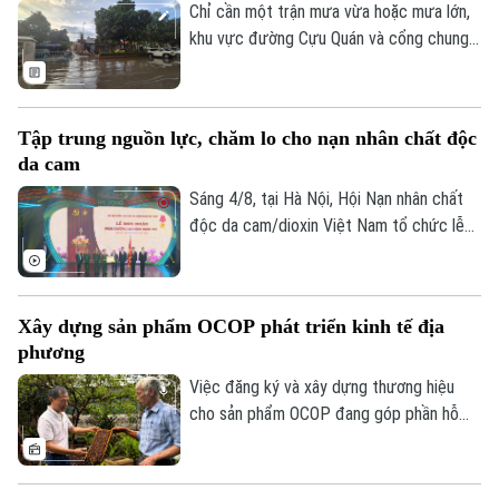
Chỉ cần một trận mưa vừa hoặc mưa lớn,
khu vực đường Cựu Quán và cổng chung
cư Tân Việt (xã Hoài Đức, Hà Nội) lại rơi
vào tình trạng ngập úng. Nước mưa có
thời điểm phủ kín mặt đường, ngập tới 20-
Tập trung nguồn lực, chăm lo cho nạn nhân chất độc
25cm, gây khó khăn cho việc đi lại của
da cam
hàng trăm hộ dân sinh sống tại tòa nhà
cũng như người dân các thôn xung quanh.
Sáng 4/8, tại Hà Nội, Hội Nạn nhân chất
độc da cam/dioxin Việt Nam tổ chức lễ
đón nhận Huân chương Lao động hạng Nhì
và Chương trình giao lưu nghệ thuật “Hành
trình hy vọng” nhân dịp 65 năm Thảm họa
Xây dựng sản phẩm OCOP phát triển kinh tế địa
da cam ở Việt Nam và hưởng ứng Ngày Vì
phương
nạn nhân chất độc da cam Việt Nam
(10/8).
Việc đăng ký và xây dựng thương hiệu
cho sản phẩm OCOP đang góp phần hỗ
trợ cho các chủ thể doanh nghiệp, hợp
tác xã và hộ sản xuất kinh doanh mở rộng
thị trường tiêu thụ. Thực tế, sau khi đăng