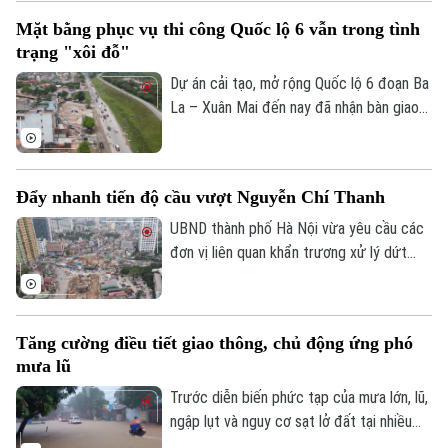
khi mọi câu hỏi đều dành cho AI, liệu
Mặt bằng phục vụ thi công Quốc lộ 6 vẫn trong tình
chúng ta có đang dần đánh mất khả năng
Điện ảnh
trạng "xôi đỗ"
tự tư duy? AI giúp con người thông minh
Thời trang
hơn hay đang khiến con người ngày càng
Dự án cải tạo, mở rộng Quốc lộ 6 đoạn Ba
phụ thuộc?
La – Xuân Mai đến nay đã nhận bàn giao
Âm nhạc
trên 105,3 hecta, đạt hơn 99,5%. Hiện chỉ
còn vướng mắc một số hộ dân thuộc
phường Yên Nghĩa và xã Xuân Mai.
Đẩy nhanh tiến độ cầu vượt Nguyễn Chí Thanh
UBND thành phố Hà Nội vừa yêu cầu các
đơn vị liên quan khẩn trương xử lý dứt
điểm vướng mắc về mặt bằng, tăng
cường phối hợp thi công cầu vượt nút
giao Nguyễn Chí Thanh thuộc dự án
Tăng cường điều tiết giao thông, chủ động ứng phó
đường Vành đai 1, đoạn Hoàng Cầu - Voi
mưa lũ
Phục, để phấn đấu hoàn thành và thông
xe công trình trước ngày 31/12/2026.
Trước diễn biến phức tạp của mưa lớn, lũ,
ngập lụt và nguy cơ sạt lở đất tại nhiều
địa phương, Bộ Xây dựng vừa yêu cầu