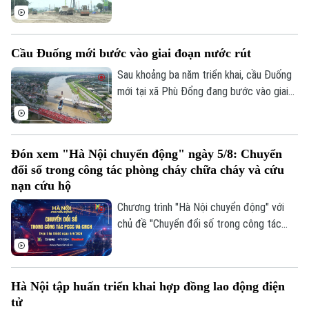
quan đẩy nhanh tiến độ dự án cao tốc
Ninh Bình - Hải Phòng đoạn qua tỉnh Ninh
Bình, đồng thời chủ động tìm nguồn vật
Cầu Đuống mới bước vào giai đoạn nước rút
liệu thay thế nhằm tránh nguy cơ chậm
tiến độ trong giai đoạn nước rút.
Sau khoảng ba năm triển khai, cầu Đuống
mới tại xã Phù Đổng đang bước vào giai
đoạn thi công quyết định khi nhịp chính
vượt sông chuẩn bị hợp long.
Đón xem "Hà Nội chuyển động" ngày 5/8: Chuyển
đổi số trong công tác phòng cháy chữa cháy và cứu
nạn cứu hộ
Chương trình "Hà Nội chuyển động" với
chủ đề "Chuyển đổi số trong công tác
phòng cháy chữa cháy và cứu nạn cứu hộ"
sẽ phát sóng trực tiếp trên các nền tảng
của Cơ quan Báo và phát thanh, truyền
Hà Nội tập huấn triển khai hợp đồng lao động điện
hình Hà Nội vào 19h hôm nay, ngày 5/8.
Theo dõi Hà Nội On
tử