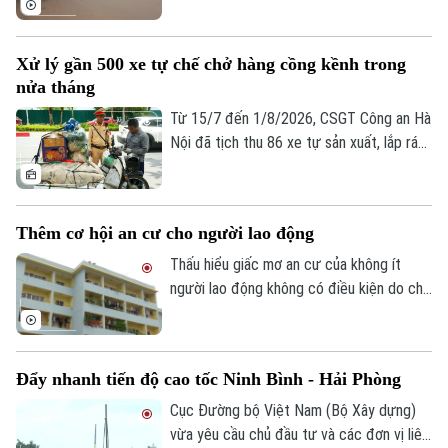
các đơn vị trong ngành giao thông tăng
cường điều tiết giao thông, chủ động
Xử lý gần 500 xe tự chế chở hàng cồng kềnh trong
triển khai các phương án ứng phó nhằm
nửa tháng
bảo đảm an toàn cho người dân và
phương tiện.
Từ 15/7 đến 1/8/2026, CSGT Công an Hà
Nội đã tịch thu 86 xe tự sản xuất, lắp ráp
trái quy định, xử lý 242 trường hợp chở
hàng cồng kềnh và 135 trường hợp kéo
theo xe, vật trái quy định. Tổng số tiền xử
Thêm cơ hội an cư cho người lao động
phạt gần 243 triệu đồng, tạm giữ 8
phương tiện.
Thấu hiểu giấc mơ an cư của không ít
người lao động không có điều kiện do chi
phí sinh hoạt đắt đỏ, thời gian qua, các
cấp chính quyền, tổ chức công đoàn và
doanh nghiệp đã triển khai nhiều chính
Đẩy nhanh tiến độ cao tốc Ninh Bình - Hải Phòng
sách, chương trình hỗ trợ về nhà ở, góp
phần từng bước hiện thực hóa ước mơ an
Cục Đường bộ Việt Nam (Bộ Xây dựng)
cư của người lao động.
vừa yêu cầu chủ đầu tư và các đơn vị liên