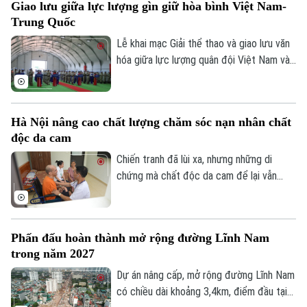
Giao lưu giữa lực lượng gìn giữ hòa bình Việt Nam-
đơn vị cung cấp suất ăn, nhằm tăng
Trung Quốc
cường công khai, minh bạch và kiểm soát
chặt chẽ chất lượng bữa ăn học đường.
Lễ khai mạc Giải thể thao và giao lưu văn
hóa giữa lực lượng quân đội Việt Nam và
Trung Quốc đang thực hiện nhiệm vụ gìn
giữ hòa bình Liên hợp quốc đã diễn ra tại
khu vực đóng quân của Đội Công binh số
Hà Nội nâng cao chất lượng chăm sóc nạn nhân chất
4 Việt Nam ở Phái bộ An ninh lâm thời
độc da cam
Liên hợp quốc UNISFA khu vực Abyei.
Chiến tranh đã lùi xa, nhưng những di
chứng mà chất độc da cam để lại vẫn
hiện hữu trong cuộc sống của hàng nghìn
gia đình. Với Hà Nội, nâng cao chất lượng
chăm sóc, điều trị và nuôi dưỡng nạn nhân
Phấn đấu hoàn thành mở rộng đường Lĩnh Nam
chất độc da cam không chỉ là thực hiện
trong năm 2027
chính sách an sinh xã hội, mà còn là sự tri
ân, trách nhiệm đối với những người vẫn
Dự án nâng cấp, mở rộng đường Lĩnh Nam
đang mang trên mình nỗi đau chiến tranh.
có chiều dài khoảng 3,4km, điểm đầu tại