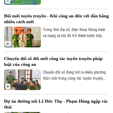
nhiệt đới không ảnh hưởng đến vùng ven
biển và đất liền Việt Nam.
Đổi mới tuyên truyền - Khi công an đến với dân bằng
nhiều cách mới
Trong thời đại số, điện thoại thông minh
và mạng xã hội đã trở thành kênh tiếp
nhận thông tin quen thuộc của nhiều
người dân. Nắm bắt xu thế đó, lực lượng
công an cơ sở tại Hà Nội đang từng bước
Chuyển đổi số đổi mới công tác tuyên truyền pháp
đổi mới công tác tuyên truyền, chuyển từ
luật của công an
phương thức truyền thống sang nền tảng
số.
Chuyển đổi số đang mở ra nhiều phương
thức mới trong công tác tuyên truyền,
phổ biến pháp luật, giúp lực lượng công
an đưa thông tin chính thống đến với
người dân nhanh hơn, thuận tiện hơn và
Dự án đường nối Lê Đức Thọ - Phạm Hùng ngập rác
phù hợp với thói quen tiếp nhận trong thời
thải
đại số. Việc ứng dụng MXH, các nền tảng