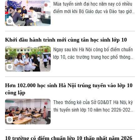
Mùa tuyển sinh đại học năm nay có nhiều
điểm mới khi Bộ Giáo dục và Đào tạo giới
hạn mỗi thí sinh được đăng ký tối đa 15
nguyện vọng và yêu cầu ngưỡng đầu vào
tối thiểu đối với thí sinh tham gia xét
Khởi đầu hành trình mới cùng tân học sinh lớp 10
tuyển. Vậy làm thế nào để tận dụng hiệu
quả các nguyện vọng và gia tăng cơ hội
Ngay sau khi Hà Nội công bố điểm chuẩn
trúng tuyển?
lớp 10, các trường trung học phổ thông
đã lập tức tổ chức gặp mặt phụ huynh và
tân học sinh. Thông tin từ buổi gặp mặt
cùng những tư vấn chuyên sâu từ các nhà
Hơn 102.000 học sinh Hà Nội trúng tuyển vào lớp 10
trường đã kịp thời gỡ rối băn khoăn, giúp
công lập
học sinh và phụ huynh giải tỏa áp lực và
sẵn sàng cho chặng đường học tập sắp
Theo thống kê của Sở GD&ĐT Hà Nội, kỳ
tới.
thi tuyển sinh lớp 10 năm học 2026-2027
có 102.243 học sinh trúng tuyển vào các
trường công lập, tương đương hơn 80%
số thí sinh dự thi.
10 trường có điểm chuẩn lớp 10 thấp nhất năm 2026