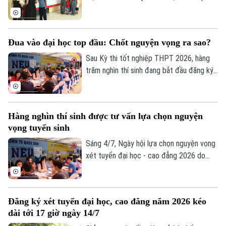
Năm nay, lần đầu tiên thành phố đưa vào
sử dụng bản đồ số có ứng dụng trí tuệ
nhân tạo, nhằm hỗ trợ phụ huynh tra cứu
Đua vào đại học top đầu: Chốt nguyện vọng ra sao?
thông tin trường học, xác định tuyến
tuyển sinh thuận lợi hơn.
Sau Kỳ thi tốt nghiệp THPT 2026, hàng
trăm nghìn thí sinh đang bắt đầu đăng ký
và sắp xếp nguyện vọng xét tuyển đại
học. Trong bối cảnh nhiều trường đại học
top đầu dự báo điểm chuẩn vẫn ở mức
Hàng nghìn thí sinh được tư vấn lựa chọn nguyện
cao, những thông tin về mức điểm, cơ hội
vọng tuyển sinh
trúng tuyển và triển vọng việc làm đang
được thí sinh đặc biệt quan tâm.
Sáng 4/7, Ngày hội lựa chọn nguyện vọng
xét tuyển đại học - cao đẳng 2026 do
Báo điện tử Tuổi Trẻ và các đơn vị phối
hợp tổ chức đồng thời diễn ra tại Hà Nội
Liên hệ đường dây nóng (bấm để gọi)
và TP.HCM. Chương trình được tổ chức
Tòa soạn
Tòa soạn
Đăng ký xét tuyển đại học, cao đẳng năm 2026 kéo
ngay sau thời điểm Bộ Giáo dục và Đào
dài tới 17 giờ ngày 14/7
tạo và các tỉnh, thành phố công bố kết
0865.116.699 (hotline)
0865.116.699