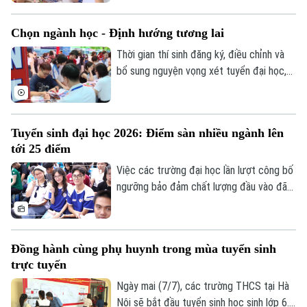
cả hai chiều, việc đăng ký nguyện vọng
không còn đơn thuần là chọn trường yêu
Chọn ngành học - Định hướng tương lai
thích, mà cần một chiến lược hợp lý để
vừa theo đuổi ước mơ, vừa đảm bảo cơ
Thời gian thí sinh đăng ký, điều chỉnh và
hội trúng tuyển.
bổ sung nguyện vọng xét tuyển đại học,
cao đẳng năm 2026 là từ ngày 2/7 đến
17 giờ ngày 14/7. Năm nay, mỗi thí sinh
được đăng ký tối đa 15 nguyện vọng. Bên
Tuyển sinh đại học 2026: Điểm sàn nhiều ngành lên
cạnh việc tham khảo điểm chuẩn các năm
tới 25 điểm
trước, thí sinh cần cân nhắc kỹ năng lực,
sở thích và mục tiêu nghề nghiệp để lựa
Việc các trường đại học lần lượt công bố
chọn ngành học phù hợp.
ngưỡng bảo đảm chất lượng đầu vào đã
đưa mùa tuyển sinh năm 2026 bước vào
giai đoạn quan trọng nhất. Trong khoảng
thời gian hệ thống đăng ký nguyện vọng
Đồng hành cùng phụ huynh trong mùa tuyển sinh
mở, điều quyết định cơ hội trúng tuyển
trực tuyến
của thí sinh không chỉ là điểm thi mà còn
là cách lựa chọn, sắp xếp nguyện vọng
Ngày mai (7/7), các trường THCS tại Hà
của từng thí sinh.
Nội sẽ bắt đầu tuyển sinh học sinh lớp 6.