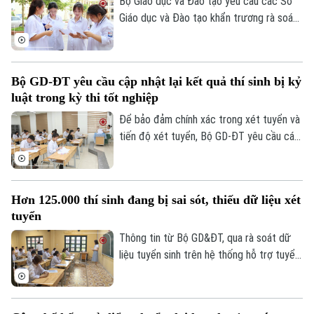
Bộ Giáo dục và Đào tạo yêu cầu các Sở
Giáo dục và Đào tạo khẩn trương rà soát,
cập nhật dữ liệu tuyển sinh đại học, cao
đẳng trên Hệ thống hỗ trợ tuyển sinh
chung, hoàn thành trước 17 giờ hôm nay
Bộ GD-ĐT yêu cầu cập nhật lại kết quả thí sinh bị kỷ
(24/7/2026). Các điểm tiếp nhận hồ sơ
luật trong kỳ thi tốt nghiệp
được yêu cầu tuyệt đối không để chậm
muộn hoặc bỏ sót đơn thư của thí sinh.
Để bảo đảm chính xác trong xét tuyển và
tiến độ xét tuyển, Bộ GD-ĐT yêu cầu các
sở cập nhật lại kết quả thi của thí sinh bị
kỷ luật trong kỳ thi tốt nghiệp THPT dẫn
đến thay đổi điểm thi lên Hệ thống hỗ trợ
Hơn 125.000 thí sinh đang bị sai sót, thiếu dữ liệu xét
tuyển sinh chung đối với thi sinh.
tuyển
Chuyên mục
Thông tin từ Bộ GD&ĐT, qua rà soát dữ
Thời sự
liệu tuyển sinh trên hệ thống hỗ trợ tuyển
sinh chung, Bộ nhận thấy một số tồn tại
Hà Nội
về dữ liệu điểm học bạ, phiếu đăng ký,
Hà Nội
minh chứng ưu tiên và chứng chỉ ngoại