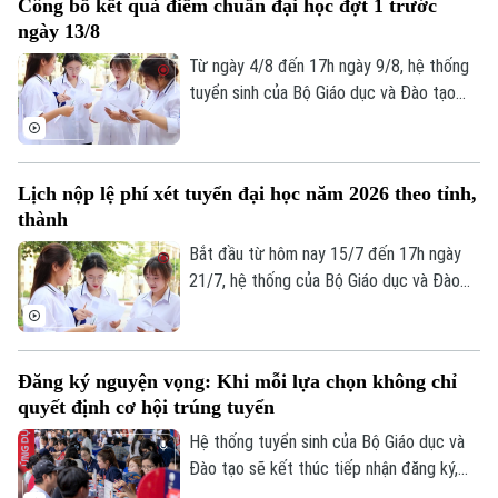
Công bố kết quả điểm chuẩn đại học đợt 1 trước
Chính trị
ngữ, dữ liệu khu vực ưu tiên. Cụ thể, hơn
Nhịp sống Hà Nội
Thế giới
ngày 13/8
125.000 thí sinh chưa được duyệt minh
Xã hội
chứng ưu tiên và chứng chỉ ngoại ngữ.
Từ ngày 4/8 đến 17h ngày 9/8, hệ thống
Người Hà Nội
Tin tức
Kinh tế
tuyển sinh của Bộ Giáo dục và Đào tạo
An ninh trật tự
thực hiện lọc ảo toàn quốc. Các trường
Khoảnh khắc Hà Nội
Quân sự
Tin tức
đại học phải công bố điểm chuẩn đợt 1
Nhà đất
Công nghệ
Ẩm thực
trước ngày 13/8.
Hồ sơ
Lịch nộp lệ phí xét tuyển đại học năm 2026 theo tỉnh,
Cafe sáng
Tin tức
Tàu và Xe
thành
Người Việt 4 phương
Tài chính Ngân hàng
Bắt đầu từ hôm nay 15/7 đến 17h ngày
Đầu tư
Ô tô
Giáo dục
21/7, hệ thống của Bộ Giáo dục và Đào
Doanh nghiệp
tạo sẽ mở cổng nộp lệ phí xét tuyển trực
Căn hộ
Tàu
tuyến. Để tránh tình trạng nghẽn mạng,
Tin tức
Văn hóa
lịch thanh toán tại 34 tỉnh, thành phố đã
Đất đai
Xe máy
Đăng ký nguyện vọng: Khi mỗi lựa chọn không chỉ
Tuyển sinh
được chia làm 6 mốc thời gian khác nhau.
Tin tức
Sức khỏe
quyết định cơ hội trúng tuyển
Kinh nghiệm
Đáng chú ý, các thí sinh tại Hà Nội sẽ nằm
Thị trường
Hướng nghiệp
trong nhóm nộp đầu tiên.
Hệ thống tuyển sinh của Bộ Giáo dục và
Làng nghề
Y tế
Thể thao
Đào tạo sẽ kết thúc tiếp nhận đăng ký,
Đánh giá
điều chỉnh và bổ sung nguyện vọng xét