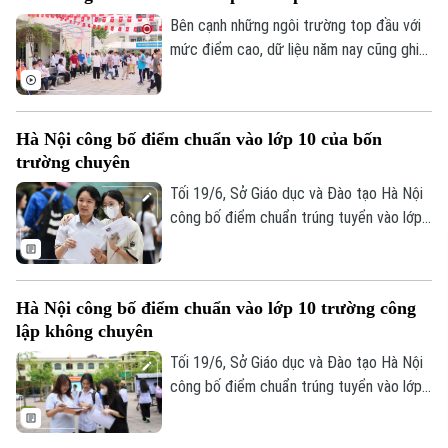
Bên cạnh những ngôi trường top đầu với
mức điểm cao, dữ liệu năm nay cũng ghi
nhận một khoảng cách giữa các khu vực,
khi theo thống kê, nhóm các trường có
điểm chuẩn thấp nhất năm nay chủ yếu
Hà Nội công bố điểm chuẩn vào lớp 10 của bốn
tập trung tại khu vực ngoại thành.
trường chuyên
Tối 19/6, Sở Giáo dục và Đào tạo Hà Nội
công bố điểm chuẩn trúng tuyển vào lớp
10 trung học phổ thông chuyên năm học
2026-2027.
Hà Nội công bố điểm chuẩn vào lớp 10 trường công
lập không chuyên
Tối 19/6, Sở Giáo dục và Đào tạo Hà Nội
công bố điểm chuẩn trúng tuyển vào lớp
10 các trường trung học phổ thông công
lập không chuyên năm học 2026-2027.