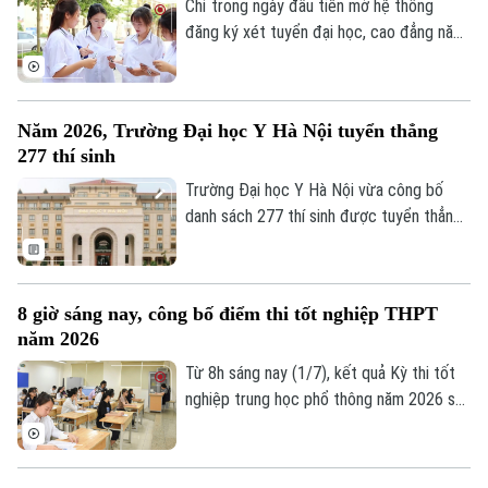
quả thi tốt nghiệp THPT 2026.
Chỉ trong ngày đầu tiên mở hệ thống
đăng ký xét tuyển đại học, cao đẳng năm
2026 đã có hơn 112.000 thí sinh đăng ký,
với hơn 652.000 nguyện vọng được cập
nhật trên hệ thống.
Năm 2026, Trường Đại học Y Hà Nội tuyển thẳng
277 thí sinh
Trường Đại học Y Hà Nội vừa công bố
danh sách 277 thí sinh được tuyển thẳng
vào đại học hệ chính quy của trường năm
2026.
8 giờ sáng nay, công bố điểm thi tốt nghiệp THPT
năm 2026
Từ 8h sáng nay (1/7), kết quả Kỳ thi tốt
nghiệp trung học phổ thông năm 2026 sẽ
được công bố trên toàn quốc.