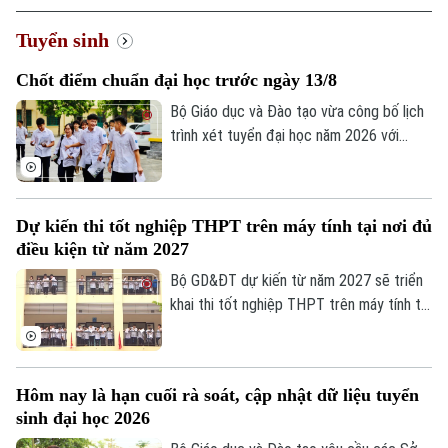
Tuyển sinh
Chốt điểm chuẩn đại học trước ngày 13/8
Bộ Giáo dục và Đào tạo vừa công bố lịch
trình xét tuyển đại học năm 2026 với
nhiều mốc thời gian quan trọng. Đáng chú
ý, sau khi hoàn tất quá trình lọc ảo, các cơ
sở đào tạo sẽ không được điều chỉnh
Dự kiến thi tốt nghiệp THPT trên máy tính tại nơi đủ
danh sách thí sinh trúng tuyển và phải
điều kiện từ năm 2027
công bố điểm chuẩn trước 17 giờ ngày
13/8.
Bộ GD&ĐT dự kiến từ năm 2027 sẽ triển
khai thi tốt nghiệp THPT trên máy tính tại
một số địa phương, thí sinh thi trên máy
và trên giấy sẽ dùng chung đề trắc
nghiệm.
Hôm nay là hạn cuối rà soát, cập nhật dữ liệu tuyển
sinh đại học 2026