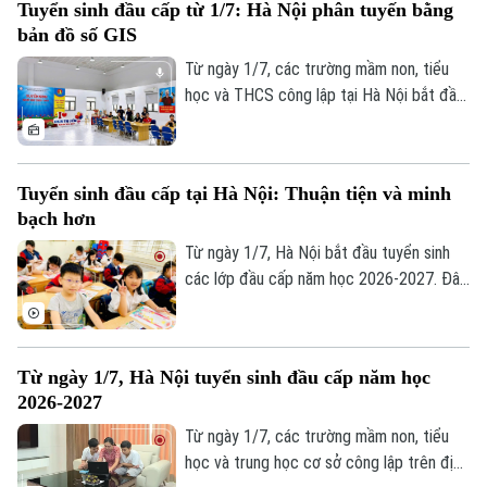
Tuyển sinh đầu cấp từ 1/7: Hà Nội phân tuyến bằng
bản đồ số GIS
Từ ngày 1/7, các trường mầm non, tiểu
học và THCS công lập tại Hà Nội bắt đầu
tuyển sinh đầu cấp năm học 2026-2027
với chỉ tiêu dự kiến gần 800.000 trẻ và
học sinh. Điểm mới đáng chú ý là TP lần
Tuyển sinh đầu cấp tại Hà Nội: Thuận tiện và minh
đầu ứng dụng AI kết hợp bản đồ số GIS,
bạch hơn
dữ liệu dân cư để phân tuyến theo nơi cư
trú, ưu tiên xếp trường gần nhà, giúp nâng
Từ ngày 1/7, Hà Nội bắt đầu tuyển sinh
cao tính minh bạch, phân bổ hợp lý chỉ
các lớp đầu cấp năm học 2026-2027. Đây
tiêu, giảm áp lực quá tải.
cũng là năm đầu tiên Thành phố ứng dụng
bản đồ số kết hợp trí tuệ nhân tạo (AI)
trong tuyển sinh mầm non, lớp 1 và lớp 6,
Từ ngày 1/7, Hà Nội tuyển sinh đầu cấp năm học
góp phần hỗ trợ phụ huynh tra cứu thông
2026-2027
tin, xác định tuyến tuyển sinh và đăng ký
trực tuyến thuận lợi, minh bạch hơn.
Từ ngày 1/7, các trường mầm non, tiểu
học và trung học cơ sở công lập trên địa