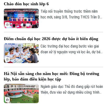
Chào đón học sinh lớp 6
pháp giảng dạy, nâng cao năng lực ngoại
ngữ cho đến tiếp cận các bộ môn năng
Tiếp nối truyền thống trước thềm năm
khiếu hiện đại.
học mới, sáng 3/8, Trường THCS Trần Duy
Hưng, phường Yên Hòa, Hà Nội tổ chức
Liên hệ đường dây nóng (bấm để gọi)
chương trình chào đón học sinh lớp 6 và
Tòa soạn
Tòa soạn
vinh danh những học sinh đạt thành tích
Điểm chuẩn đại học 2026 được dự báo ít biến động
xuất sắc trong kỳ thi vào lớp 10 THPT và
0865.116.699 (hotline)
0865.116.699
THPT chuyên.
Các trường đại học đang bước vào giai
đoạn xử lý nguyện vọng và lọc ảo, dự báo
điểm chuẩn năm nay đang được nhiều thí
sinh và phụ huynh đặc biệt quan tâm.
Theo nhận định của các chuyên gia và
Hà Nội sẵn sàng cho năm học mới: Đồng bộ trường
nhiều cơ sở đào tạo, điểm chuẩn đại học
lớp, bảo đảm điều kiện học tập
năm 2026 nhìn chung sẽ không có nhiều
biến động so với năm trước.
Ngành giáo dục Thủ đô đang gấp rút hoàn
thiện, đưa vào sử dụng nhiều công trình
trường học được nâng cấp, xây mới đồng
bộ trước khai giảng. Việc chủ động chuẩn