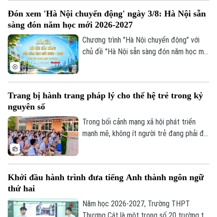
bị hạ tầng trường lớp được kỳ vọng sẽ
Đón xem 'Hà Nội chuyển động' ngày 3/8: Hà Nội sẵn
giải tỏa sức ép cho các phụ huynh, đồng
sàng đón năm học mới 2026-2027
thời tạo đà bứt phá cho năm học mới.
Chương trình "Hà Nội chuyển động" với
chủ đề "Hà Nội sẵn sàng đón năm học mới
2026-2027" sẽ phát sóng trực tiếp trên
các nền tảng của Cơ quan Báo và phát
thanh, truyền hình Hà Nội vào 19h hôm
Trang bị hành trang pháp lý cho thế hệ trẻ trong kỷ
nay, ngày 3/8.
nguyên số
Trong bối cảnh mạng xã hội phát triển
mạnh mẽ, không ít người trẻ đang phải đối
mặt với những cám dỗ, áp lực và những
"cái bẫy pháp lý" mà đôi khi chính các em
không nhận ra. Điều đó đặt ra yêu cầu cấp
Khởi đầu hành trình đưa tiếng Anh thành ngôn ngữ
thiết phải trang bị cho thanh thiếu niên
thứ hai
không chỉ kiến thức pháp luật mà còn kỹ
năng ứng xử, kiểm soát cảm xúc và khả
Năm học 2026-2027, Trường THPT
năng nói "không" trước những hành vi sai
Thượng Cát là một trong số 20 trường tại