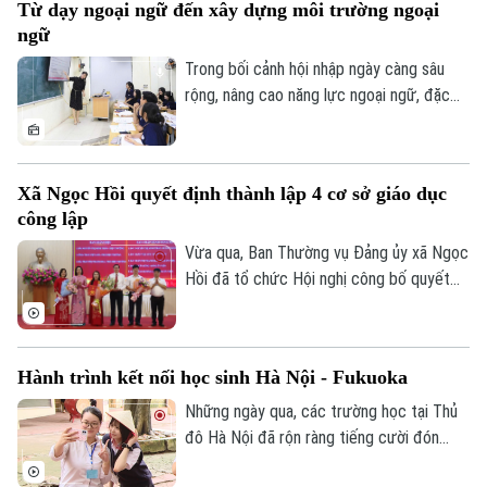
Từ dạy ngoại ngữ đến xây dựng môi trường ngoại
tư cho đội ngũ giáo viên, cơ sở vật chất
ngữ
và học liệu.
Trong bối cảnh hội nhập ngày càng sâu
rộng, nâng cao năng lực ngoại ngữ, đặc
biệt là tiếng Anh, đang trở thành yêu cầu
cấp thiết đối với giáo dục Việt Nam.
Xã Ngọc Hồi quyết định thành lập 4 cơ sở giáo dục
công lập
Vừa qua, Ban Thường vụ Đảng ủy xã Ngọc
Hồi đã tổ chức Hội nghị công bố quyết
định thành lập các cơ sở giáo dục công
lập, thành lập các đảng bộ cơ sở và công
tác cán bộ sau khi sắp xếp, tổ chức lại
Hành trình kết nối học sinh Hà Nội - Fukuoka
các trường học thuộc thẩm quyền trên
địa bàn xã.
Những ngày qua, các trường học tại Thủ
đô Hà Nội đã rộn ràng tiếng cười đón
tiếp đoàn học sinh đến từ tỉnh Fukuoka,