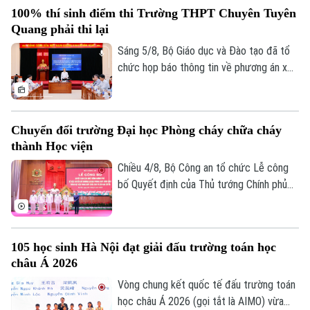
Bộ Công an, ý kiến của các cơ quan liên
100% thí sinh điểm thi Trường THPT Chuyên Tuyên
quan và quy chế thi hiện hành, nhằm bảo
Quang phải thi lại
đảm sự công bằng, minh bạch của kỳ thi
tốt nghiệp THPT, đồng thời bảo vệ quyền
Sáng 5/8, Bộ Giáo dục và Đào tạo đã tổ
lợi của các thí sinh và giữ vững niềm tin
chức họp báo thông tin về phương án xử
của xã hội đối với kỳ thi.
lý đối với thí sinh tại điểm thi Trường
THPT Chuyên Tuyên Quang trong Kỳ thi
tốt nghiệp THPT năm 2026. Theo đó,
Chuyển đổi trường Đại học Phòng cháy chữa cháy
toàn bộ thí sinh tại điểm thi này sẽ thi lại
thành Học viện
tất cả các môn.
Chiều 4/8, Bộ Công an tổ chức Lễ công
bố Quyết định của Thủ tướng Chính phủ
về việc chuyển đổi Trường Đại học Phòng
cháy chữa cháy thành Học viện Phòng
cháy chữa cháy và Cứu nạn cứu hộ. Tới
105 học sinh Hà Nội đạt giải đấu trường toán học
dự và chỉ đạo buổi lễ Thượng tướng, TS
châu Á 2026
Lê Quốc Hùng, Ủy viên Trung ương Đảng,
Phó Bí thư Đảng ủy Công an Trung ương,
Vòng chung kết quốc tế đấu trường toán
Thứ trưởng Bộ Công an; GS.TS Lê Quân,
học châu Á 2026 (gọi tắt là AIMO) vừa