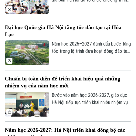
đón học sinh lớp 1 trong không khí rộn
ràng, ấm áp. Đây là cột mốc đánh dấu
bước chuyển quan trọng của các em từ
Đại học Quốc gia Hà Nội tăng tốc đào tạo tại Hòa
bậc mầm non lên tiểu học, mở đầu hành
Lạc
trình chinh phục tri thức với nhiều trải
nghiệm mới.
Năm học 2026–2027 đánh dấu bước tăng
tốc trong lộ trình đưa hoạt động đào tạo
của Đại học Quốc gia Hà Nội lên Khu đô
thị đại học Hòa Lạc. Dự kiến hơn 17.000
sinh viên của 11 đơn vị đào tạo sẽ học
Chuẩn bị toàn diện để triển khai hiệu quả những
tập tại đây, mở ra giai đoạn phát triển mới
nhiệm vụ của năm học mới
của mô hình đại học tập trung, hiện đại và
liên ngành.
Bước vào năm học 2026-2027, giáo dục
Hà Nội tiếp tục triển khai nhiều nhiệm vụ
trọng tâm như đổi mới chương trình,
chuyển đổi số, ứng dụng trí tuệ nhân tạo
(AI), giáo dục STEM và nâng cao chất
Năm học 2026-2027: Hà Nội triển khai đồng bộ các
lượng đội ngũ giáo viên. Để những chủ