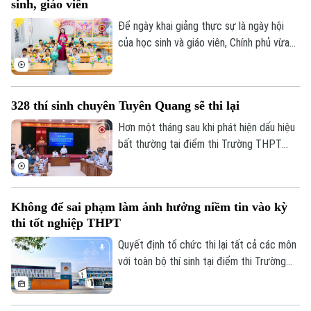
sinh, giáo viên
ứng, học hỏi và sẵn sàng đảm nhận những
vai trò mới.
Để ngày khai giảng thực sự là ngày hội
của học sinh và giáo viên, Chính phủ vừa
ban hành kế hoạch yêu cầu các bộ, ngành,
địa phương tập trung cao độ chuẩn bị mọi
điều kiện, từ đội ngũ giáo viên, cơ sở vật
328 thí sinh chuyên Tuyên Quang sẽ thi lại
chất đến sách giáo khoa, bảo đảm không
học sinh nào bị bỏ lại phía sau.
Hơn một tháng sau khi phát hiện dấu hiệu
bất thường tại điểm thi Trường THPT
Chuyên Tuyên Quang, Bộ Giáo dục và Đào
tạo đã công bố phương án xử lý.
Không để sai phạm làm ảnh hưởng niềm tin vào kỳ
thi tốt nghiệp THPT
Quyết định tổ chức thi lại tất cả các môn
với toàn bộ thí sinh tại điểm thi Trường
THPT chuyên Tuyên Quang được đưa ra
trên cơ sở kết quả điều tra ban đầu của