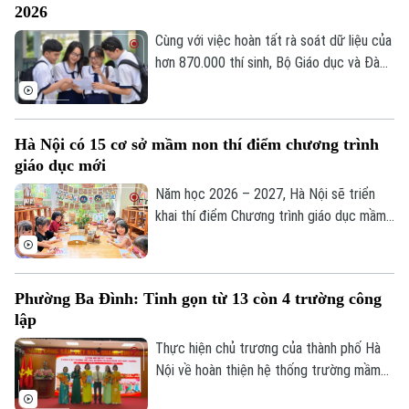
2026
viên tốt nghiệp không chỉ có kiến thức,
mà cần đủ năng lực để sớm thích ứng với
Cùng với việc hoàn tất rà soát dữ liệu của
thị trường lao động.
hơn 870.000 thí sinh, Bộ Giáo dục và Đào
tạo vừa phát đi thông điệp quan trọng:
Đảm bảo tính công bằng tuyệt đối và giữ
nguyên danh sách trúng tuyển chính thức
Hà Nội có 15 cơ sở mầm non thí điểm chương trình
ngay sau khi kết thúc lọc ảo khi kỳ tuyển
giáo dục mới
sinh đại học năm 2026 đang bước vào
chặng quyết định.
Năm học 2026 – 2027, Hà Nội sẽ triển
khai thí điểm Chương trình giáo dục mầm
non mới tại 15 cơ sở, tạo tiền đề nâng
cao chất lượng chăm sóc và giáo dục trẻ.
Phường Ba Đình: Tinh gọn từ 13 còn 4 trường công
lập
Thực hiện chủ trương của thành phố Hà
Nội về hoàn thiện hệ thống trường mầm
non, tiểu học và THCS theo mô hình "một