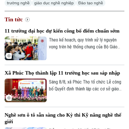
trường nghề
giáo dục nghề nghiệp
Đào tạo nghề
Tin tức
11 trường đại học dự kiến công bố điểm chuẩn sớm
Xu hướng
Theo kế hoạch, quy trình xử lý nguyện
vọng trên hệ thống chung của Bộ Giáo
dục và Đào tạo diễn ra đến 17h ngày 9/8.
Các trường sẽ có thời gian rà soát và
công bố kết quả trước 17h ngày 13/8
Xã Phúc Thọ thành lập 11 trường học sau sáp nhập
nhưng tính đến thời điểm hiện tại, đã có
13 trường đại học dự kiến công bố điểm
Sáng 8/8, xã Phúc Thọ tổ chức Lễ công
chuẩn sớm hơn ít nhất một ngày.
bố Quyết định thành lập các cơ sở giáo
dục công lập, các tổ chức Đảng trực
thuộc và công tác cán bộ sau sắp xếp.
Nghề sơn ô tô sẵn sàng cho Kỳ thi Kỹ năng nghề thế
giới