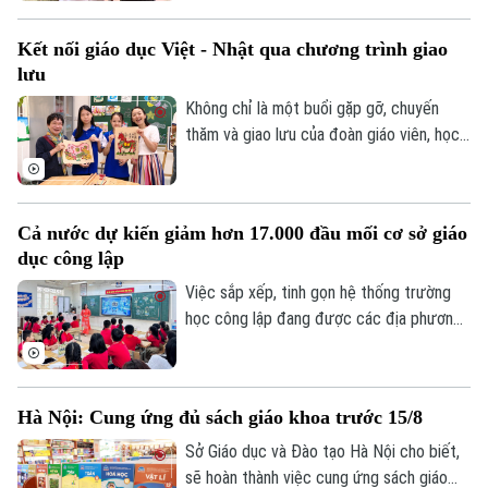
Nhật Bản. Một hành trình giao lưu đầy ắp
những trải nghiệm văn hóa độc đáo và
Kết nối giáo dục Việt - Nhật qua chương trình giao
tình bạn xuyên biên giới được mở ra đã
lưu
góp phần bồi đắp cho mối quan hệ hữu
nghị Hà Nội - Fukuoka.
Không chỉ là một buổi gặp gỡ, chuyến
thăm và giao lưu của đoàn giáo viên, học
sinh Nhật Bản tại Trường THCS Thành
Công, Hà Nội còn mở ra cơ hội để học
Chuyên mục
sinh hai nước hiểu hơn về văn hóa, giáo
Cả nước dự kiến giảm hơn 17.000 đầu mối cơ sở giáo
dục và cùng vun đắp tình hữu nghị từ
Thời sự
dục công lập
những trải nghiệm thực tế ngay trong môi
trường học đường.
Việc sắp xếp, tinh gọn hệ thống trường
Hà Nội
Hà Nội
học công lập đang được các địa phương
đẩy nhanh trước năm học mới. Theo Bộ
Chính trị
Nhịp sống Hà Nội
Giáo dục và Đào tạo, sau khi hoàn thành
Thế giới
phương án sắp xếp, cả nước dự kiến giảm
Xã hội
Hà Nội: Cung ứng đủ sách giáo khoa trước 15/8
Người Hà Nội
hơn 17.000 đầu mối cơ sở giáo dục công
Tin tức
Kinh tế
lập, song vẫn bảo đảm quyền học tập của
Sở Giáo dục và Đào tạo Hà Nội cho biết,
An ninh trật tự
Khoảnh khắc Hà Nội
học sinh, đặc biệt ở vùng khó khăn.
sẽ hoàn thành việc cung ứng sách giáo
Quân sự