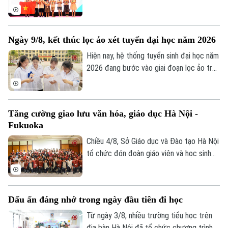
Theo dõi Hà Nội On
Thứ trưởng Bộ Giáo dục và Đào tạo.
kết thúc. Hà Nội là đơn vị có số lượng thí
sinh đạt giải nhiều nhất với 105 em. Cuộc
thi là sự kiện thường niên do Báo Tiền
Ngày 9/8, kết thúc lọc ảo xét tuyển đại học năm 2026
phong phối hợp với Đại học Bách Khoa Hà
Nội tổ chức.
Hiện nay, hệ thống tuyển sinh đại học năm
2026 đang bước vào giai đoạn lọc ảo trên
phạm vi toàn quốc. Việc lọc ảo được
thực hiện 6 lần theo quy trình và sẽ kết
thúc vào ngày 9/8.
Tăng cường giao lưu văn hóa, giáo dục Hà Nội -
Fukuoka
Chiều 4/8, Sở Giáo dục và Đào tạo Hà Nội
tổ chức đón đoàn giáo viên và học sinh
tỉnh Fukuoka, Nhật Bản đến học tập, tìm
hiểu văn hóa, cuộc sống của người Việt
Nam.
Dấu ấn đáng nhớ trong ngày đầu tiên đi học
Từ ngày 3/8, nhiều trường tiểu học trên
địa bàn Hà Nội đã tổ chức chương trình