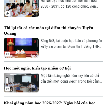
nhúng trong sinh viên.
Hà Nội đặt mục tiêu đến hết năm học
2030 - 2031, có 120 công chức, viên
Điện ảnh
chức ngành giáo dục và đào tạo đạt trình
độ Tiến sĩ thuộc các ngành khoa học cơ
Thời trang
bản, kỹ thuật và công nghệ...
Thi lại tất cả các môn tại điểm thi chuyên Tuyên
Âm nhạc
Quang
Sáng 5/8, tại cuộc họp báo về phương án
xử lý sai phạm tại Điểm thi Trường THPT
Chuyên Tuyên Quang, Bộ Giáo dục và Đào
tạo quyết định tổ chức thi lại tất cả các
môn đối với toàn bộ thí sinh tại điểm thi
Học một nghề, kiến tạo nhiều cơ hội
này. Thời gian thi lại dự kiến vào ngày 14
và 15/8.
Một tấm bằng nghề hôm nay liệu có chỉ
dẫn đến một công việc? Trong bối cảnh
thị trường lao động liên tục thay đổi, câu
trả lời đang dần khác đi. Điều doanh
nghiệp cần không chỉ là người biết làm
Khai giảng năm học 2026-2027: Ngày hội của học
nghề, mà còn là người có năng lực thích