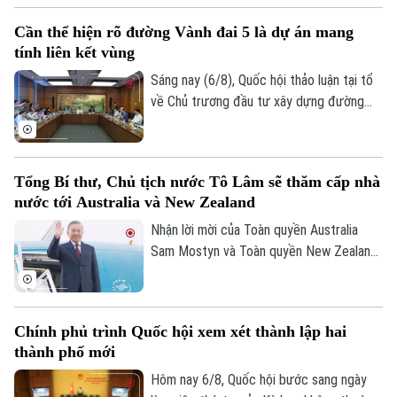
6/8/2026). Chương trình nằm trong khuôn
Cần thể hiện rõ đường Vành đai 5 là dự án mang
khổ chuỗi hoạt động do Ban Chỉ đạo An
tính liên kết vùng
ninh mạng quốc gia phối hợp với Bộ Công
an tổ chức với chủ đề “Vì một không gian
Sáng nay (6/8), Quốc hội thảo luận tại tổ
mạng nhân văn cho mỗi người”.
về Chủ trương đầu tư xây dựng đường
Vành đai 5 – Vùng Thủ đô Hà Nội. Cơ bản
đồng tình với chủ trương đầu tư dự án,
các đại biểu góp ý: ban soạn thảo cần thể
Tổng Bí thư, Chủ tịch nước Tô Lâm sẽ thăm cấp nhà
hiện rõ hơn, đây là dự án mang tính liên
nước tới Australia và New Zealand
kết vùng cao. Điều này sẽ giúp công tác
điều phối dự án được rõ ràng hơn.
Nhận lời mời của Toàn quyền Australia
Sam Mostyn và Toàn quyền New Zealand
Cindy Kiro, Tổng Bí thư Ban Chấp hành
Trung ương Đảng Cộng sản Việt Nam, Chủ
tịch nước Cộng hòa xã hội chủ nghĩa Việt
Chính phủ trình Quốc hội xem xét thành lập hai
Nam Tô Lâm cùng đoàn đại biểu cấp cao
thành phố mới
Việt Nam sẽ thăm cấp Nhà nước tới
Australia và New Zealand từ ngày 9 đến
Hôm nay 6/8, Quốc hội bước sang ngày