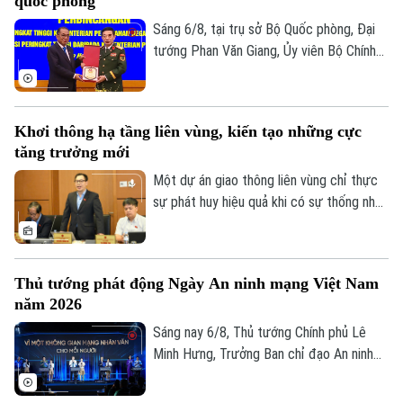
quốc phòng
quốc gia phối hợp với Bộ Công an tổ chức
với chủ đề “Vì một không gian mạng nhân
Sáng 6/8, tại trụ sở Bộ Quốc phòng, Đại
văn cho mỗi người”.
tướng Phan Văn Giang, Ủy viên Bộ Chính
trị, Phó thủ tướng Chính phủ, Bộ trưởng
Bộ Quốc phòng đã chủ trì Lễ đón và Hội
đàm với Bộ trưởng Quốc phòng Malaysia
Khơi thông hạ tầng liên vùng, kiến tạo những cực
Dato' Seri Mohamed Khaled bin Nordin.
tăng trưởng mới
Một dự án giao thông liên vùng chỉ thực
sự phát huy hiệu quả khi có sự thống nhất
trong tổ chức thực hiện và bảo đảm hài
hòa lợi ích giữa Nhà nước, địa phương và
người dân. Đây là vấn đề được nhiều đại
Thủ tướng phát động Ngày An ninh mạng Việt Nam
biểu Quốc hội đặt ra khi thảo luận tại tổ
năm 2026
về Dự án đường Vành đai 5 – Vùng Thủ
Theo dõi Hà Nội On
đô Hà Nội sáng 6/8.
Sáng nay 6/8, Thủ tướng Chính phủ Lê
Minh Hưng, Trưởng Ban chỉ đạo An ninh
mạng quốc gia, đã dự lễ kỷ niệm Ngày An
ninh mạng Việt Nam (6/8/2024 –