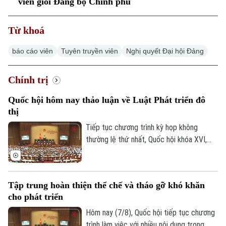
viên giỏi Đảng bộ Chính phủ
Thời sự
Từ khoá
Hà Nội
Hà Nội
báo cáo viên
Tuyên truyền viên
Nghị quyết Đại hội Đảng
Chính trị
Nhịp sống Hà Nội
Thế giới
Chính trị
Xã hội
Người Hà Nội
Tin tức
Kinh tế
Quốc hội hôm nay thảo luận về Luật Phát triển đô
An ninh trật tự
Khoảnh khắc Hà Nội
thị
Quân sự
Tin tức
Nhà đất
Công nghệ
Tiếp tục chương trình kỳ họp không
Ẩm thực
Hồ sơ
thường lệ thứ nhất, Quốc hội khóa XVI,
Cafe sáng
Tin tức
Tàu và Xe
hôm nay (7/8), Quốc hội nghe trình bày Tờ
Người Việt 4 phương
trình và Báo cáo thẩm tra về ba dự án
Tài chính Ngân hàng
Đầu tư
luật quan trọng, trong đó có Luật Phát
Ô tô
Giáo dục
Tập trung hoàn thiện thể chế và tháo gỡ khó khăn
triển đô thị.
Doanh nghiệp
Căn hộ
cho phát triển
Tàu
Tin tức
Văn hóa
Hôm nay (7/8), Quốc hội tiếp tục chương
Đất đai
Xe máy
trình làm việc với nhiều nội dung trọng